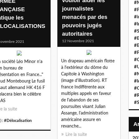
vouloir aider les
ARMÉE
#
journalistes
ANÇAISE
#P
menacés par des
atique les
#i
#I
pouvoirs jugés
LOCALISATIONS
#S
autoritaires
#E
12 Novembre 2021
Novembre 2021
#E
#P
#C
Un drapeau américain flotte
a société Léo Minor n'a
#U
à l'extérieur du dôme du
n bureau de
#
Capitole à Washington
ésentation en France..."
(image d'illustration). RT
#I
ud Montebourg Le fusil
france Indifférente aux
saut allemand HK 416 F
#C
multiples appels en faveur
lacera bien le célèbre
#R
de l'abandon de ses
AS
#S
poursuites visant Julian
re la suite
Assange, l'administration
américaine assure en
) :
#Délocalisation
revanche...
Lire la suite
20