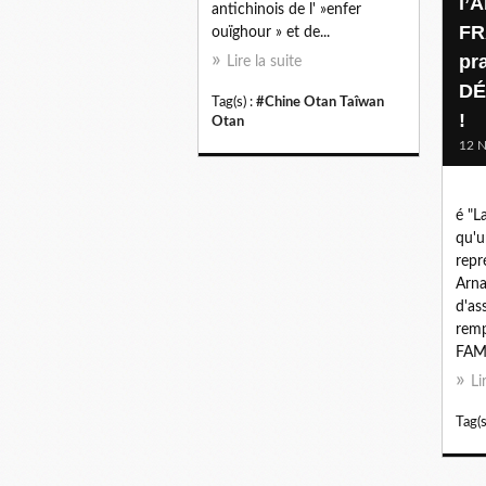
l’
antichinois de l' »enfer
FR
ouïghour » et de...
pr
Lire la suite
DÉ
Tag(s) :
#Chine Otan Taîwan
!
Otan
12 
é "L
qu'u
repr
Arna
d'as
remp
FAM
Li
Tag(s