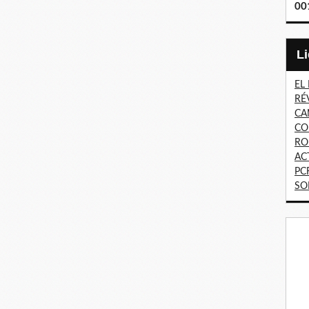
00
EL
RÉ
CA
CO
RO
AC
PC
SO