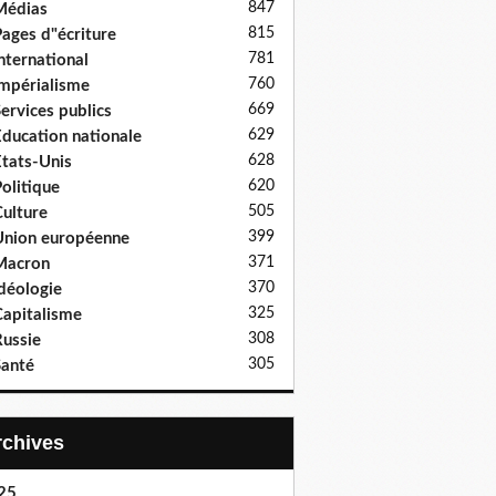
847
Médias
815
ages d"écriture
781
nternational
760
mpérialisme
669
ervices publics
629
ducation nationale
628
tats-Unis
620
olitique
505
ulture
399
nion européenne
371
Macron
370
déologie
325
apitalisme
308
ussie
305
anté
Archives
25