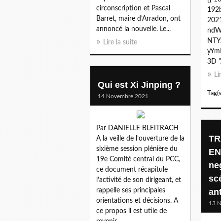
circonscription et Pascal
192
Barret, maire d’Arradon, ont
202
annoncé la nouvelle. Le...
ndW
NTY
Lire la suite
yYm
3D "J
Li
Qui est Xi Jinping ?
Tag(s
14 Novembre 2021
Par DANIELLE BLEITRACH
TR
A la veille de l’ouverture de la
sixième session plénière du
EN
19e Comité central du PCC,
ne
ce document récapitule
sc
l’activité de son dirigeant, et
rappelle ses principales
ant
orientations et décisions. A
13 
ce propos il est utile de