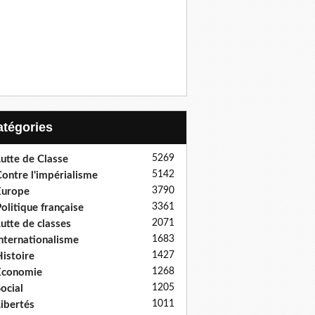
Catégories
5269
utte de Classe
5142
ontre l'impérialisme
3790
Europe
3361
olitique française
2071
utte de classes
1683
nternationalisme
1427
istoire
1268
Economie
1205
ocial
1011
ibertés