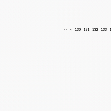
1
1
1
<<
<
130
131
132
133
0
1
2
0
0
0