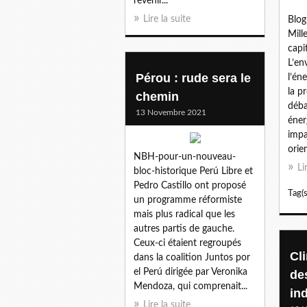
revenir...
Lire la suite
Blog
Mill
capit
L’en
Pérou : rude sera le
l’én
la p
chemin
déba
13 Novembre 2021
éner
impa
orien
NBH-pour-un-nouveau-
Li
bloc-historique Perú Libre et
Pedro Castillo ont proposé
Tag(s
un programme réformiste
mais plus radical que les
autres partis de gauche.
Ceux-ci étaient regroupés
Cli
dans la coalition Juntos por
el Perú dirigée par Veronika
de
Mendoza, qui comprenait...
ind
Lire la suite