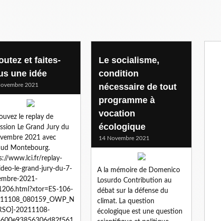
utez et faites-
Le socialisme,
us une idée
condition
Novembre 2021
nécessaire de tout
programme à
vocation
ouvez le replay de
écologique
ission Le Grand Jury du
ovembre 2021 avec
14 Novembre 2021
aud Montebourg.
s://www.lci.fr/replay-
video-le-grand-jury-du-7-
A la mémoire de Domenico
embre-2021-
Losurdo Contribution au
1206.html?xtor=ES-106-
débat sur la défense du
211108_080159_OWP_N
climat. La question
RSO]-20211108-
écologique est une question
16600e93856306d82f561