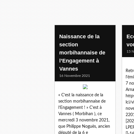
Naissance de la
Eco
section
vo
morbihannaise de
15 
l’Engagement à
Vannes
Retr
16 Novembre 2021
l'ém
7 n
Arn
« C’est la naissance de la
http
section morbihannaise de
lci/
l’Engagement ! » C’est à
nov
Vannes ( Morbihan ), ce
220
mercredi 3 novembre 2021,
[20
que Philippe Noguès, ancien
LPE
député de la 6 e
[]-