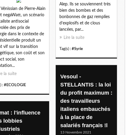
Alep. Ils se souviennent très
l
 Vénissian de Pierre-Alain
bien des bombes et des
et negaWatt, un scénario
bonbonnes de gaz remplies
aliste antisocial
d’explosifs et de clous
volée des prix de
lancées, par...
ergie dans le contexte de
Lire la suite
résidentielle produit un
t vif sur la transition
Tag(s) :
#Syrie
gétique, son coût et son
ct social, son
tation...
re la suite
Vesoul -
STELLANTIS : la loi
) :
#ECOLOGIE
du profit maximum :
des travailleurs
italiens embauchés
mat : l'influence
à la place de
s lobbies
salariés français !l
ustriels
13 Novembre 2021