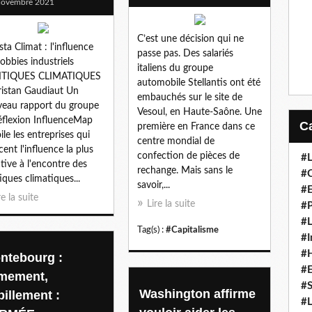
Novembre 2021
C’est une décision qui ne
sta Climat : l'influence
passe pas. Des salariés
lobbies industriels
italiens du groupe
ITIQUES CLIMATIQUES
automobile Stellantis ont été
ristan Gaudiaut Un
embauchés sur le site de
eau rapport du groupe
Vesoul, en Haute-Saône. Une
éflexion InfluenceMap
première en France dans ce
ile les entreprises qui
centre mondial de
cent l'influence la plus
confection de pièces de
#L
tive à l'encontre des
rechange. Mais sans le
#C
tiques climatiques...
savoir,...
#
re la suite
Lire la suite
#P
#L
Tag(s) :
#Capitalisme
#I
#H
ntebourg :
#
mement,
#S
Washington affirme
billement :
#L