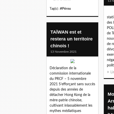
13 
Tag(s) :
#Pérou
stati
des 
POL
TAÏWAN est et
de T
restera un territoire
nouv
de r
chinois !
dévo
13 Novembre 2021
exer
néga
poli
Déclaration de la
Li
commission internationale
du PRCF – 5 novembre
2021 S’efforçant sans succès
depuis des années de
Mo
détacher Hong Kong de la
mère-patrie chinoise,
Ar
cultivant inlassablement les
ha
mythes médiatiques