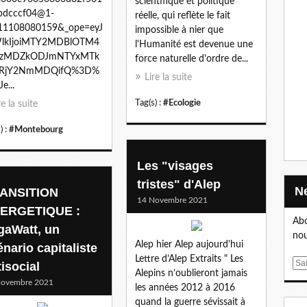
scientifique et politique
bdcccf04@1-
réelle, qui reflète le fait
11108080159&_ope=eyJ
impossible à nier que
lkIjoiMTY2MDBlOTM4
l'Humanité est devenue une
zMDZkODJmNTYxMTk
force naturelle d'ordre de...
RjY2NmMDQifQ%3D%
Lire la suite
e...
Tag(s) :
#Ecologie
re la suite
) :
#Montebourg
Les "visages
tristes" d'Alep
ANSITION
14 Novembre 2021
ERGETIQUE :
Abo
gaWatt, un
nou
Alep hier Alep aujourd'hui
énario capitaliste
Lettre d’Alep Extraits " Les
E
isocial
Alepins n’oublieront jamais
m
Novembre 2021
les années 2012 à 2016
a
quand la guerre sévissait à
i