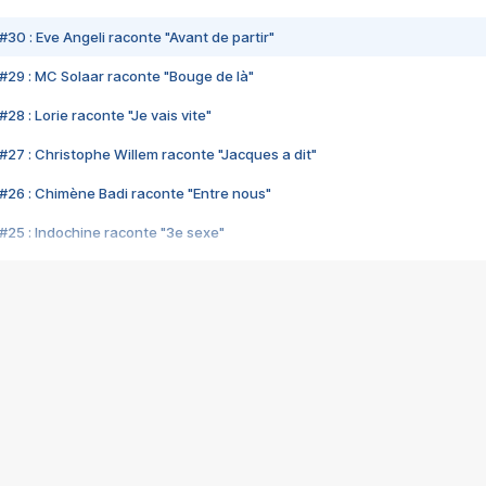
#30 : Eve Angeli raconte "Avant de partir"
#29 : MC Solaar raconte "Bouge de là"
28 : Lorie raconte "Je vais vite"
#27 : Christophe Willem raconte "Jacques a dit"
#26 : Chimène Badi raconte "Entre nous"
#25 : Indochine raconte "3e sexe"
#24 : Zaho raconte "C'est chelou"
#23 : Patrick Bruel raconte "Au café des délices"
#22 : Kyo raconte "Le chemin"
#21 : Nolwenn Leroy raconte "Cassé"
#20 : Patrick Hernandez raconte "Born to be alive"
#19 : Lorie raconte "Près de moi"