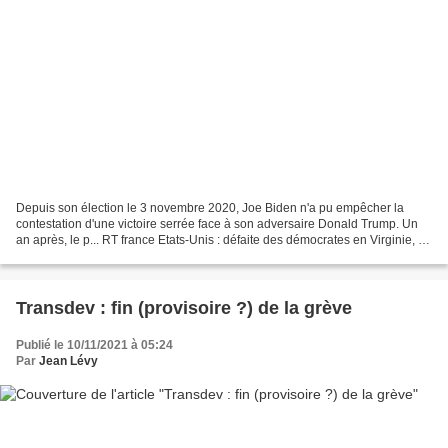
Depuis son élection le 3 novembre 2020, Joe Biden n'a pu empêcher la
contestation d'une victoire serrée face à son adversaire Donald Trump. Un
an après, le p... RT france Etats-Unis : défaite des démocrates en Virginie, un
revers majeur pour Joe Biden...
Transdev : fin (provisoire ?) de la grève
Publié le 10/11/2021 à 05:24
Par
Jean Lévy