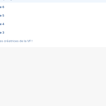
e 6
e 5
e 4
e 3
s créatrices de la VF !
e 2
e 1
e Mektoub My Love arrive enfin ! Rencontre avec Shaïn Boumedine et Sal
i : après Toni en famille
elle réalise le bouleversant Dites lui que je l'aime
ais ! Rencontre autour de Vie privée de Rebecca Zlotowski
 de Marguerite, Grave... Rencontre avec Ella Rumpf