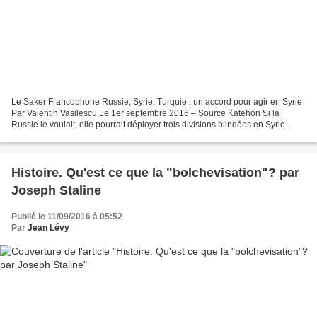
Le Saker Francophone Russie, Syrie, Turquie : un accord pour agir en Syrie
Par Valentin Vasilescu Le 1er septembre 2016 – Source Katehon Si la
Russie le voulait, elle pourrait déployer trois divisions blindées en Syrie
dans les 72 heures et ainsi résoudre...
Histoire. Qu'est ce que la "bolchevisation"? par
Joseph Staline
Publié le 11/09/2016 à 05:52
Par
Jean Lévy