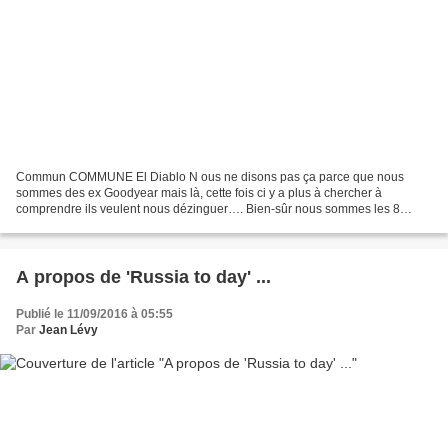
Commun COMMUNE El Diablo N ous ne disons pas ça parce que nous
sommes des ex Goodyear mais là, cette fois ci y a plus à chercher à
comprendre ils veulent nous dézinguer…. Bien-sûr nous sommes les 8
Goodyear certainement les plus touchés (24 mois de prison...
A propos de 'Russia to day' ...
Publié le 11/09/2016 à 05:55
Par
Jean Lévy