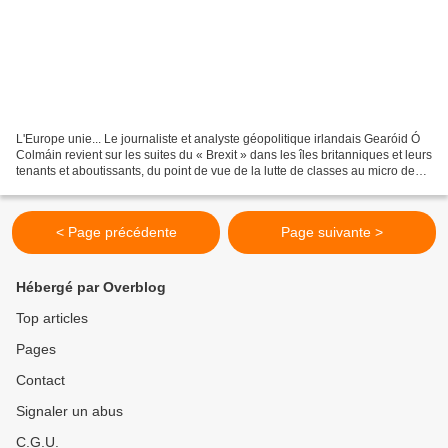
L'Europe unie... Le journaliste et analyste géopolitique irlandais Gearóid Ó
Colmáin revient sur les suites du « Brexit » dans les îles britanniques et leurs
tenants et aboutissants, du point de vue de la lutte de classes au micro de
Sputnik France et...
< Page précédente
Page suivante >
Hébergé par Overblog
Top articles
Pages
Contact
Signaler un abus
C.G.U.