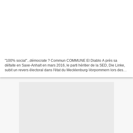
"100% social"...démocrate ? Commun COMMUNE El Diablo A près sa
défaite en Saxe-Anhalt en mars 2016, le parti héritier de la SED, Die Linke,
subit un revers électoral dans l'état du Mecklenburg-Vorpommern lors des
élections régionales de dimanche. Retour...