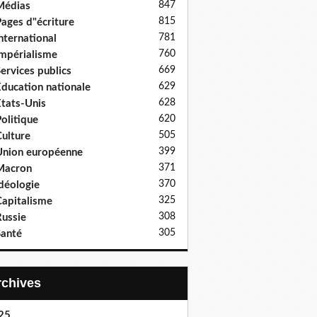
847
Médias
815
ages d"écriture
781
nternational
760
mpérialisme
669
ervices publics
629
ducation nationale
628
tats-Unis
620
olitique
505
ulture
399
nion européenne
371
Macron
370
déologie
325
apitalisme
308
ussie
305
anté
Archives
25