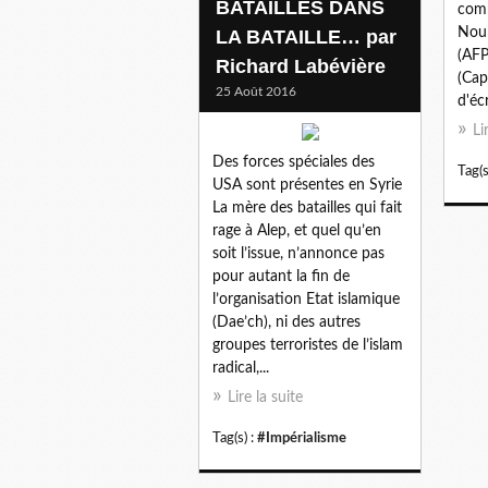
BATAILLES DANS
comb
Nour
LA BATAILLE… par
(AF
Richard Labévière
(Cap
25 Août 2016
d'éc
Li
Des forces spéciales des
Tag(s
USA sont présentes en Syrie
La mère des batailles qui fait
rage à Alep, et quel qu’en
soit l’issue, n’annonce pas
pour autant la fin de
l’organisation Etat islamique
(Dae’ch), ni des autres
groupes terroristes de l’islam
radical,...
Lire la suite
Tag(s) :
#Impérialisme