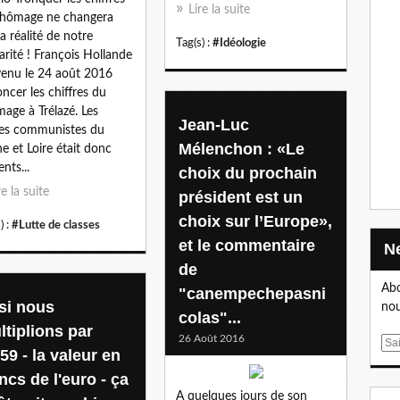
Lire la suite
chômage ne changera
la réalité de notre
Tag(s) :
#Idéologie
arité ! François Hollande
venu le 24 août 2016
ncer les chiffres du
age à Trélazé. Les
Jean-Luc
es communistes du
Mélenchon : «Le
e et Loire était donc
nts...
choix du prochain
re la suite
président est un
choix sur l’Europe»,
) :
#Lutte de classes
et le commentaire
de
Abo
"canempechepasni
 si nous
nou
colas"...
ltiplions par
26 Août 2016
E
59 - la valeur en
m
ncs de l'euro - ça
a
A quelques jours de son
i