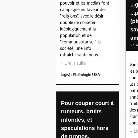
pouvoir et les médias font
...
campagne en faveur des
..
"religions", avec le désir
(pl
double de corseter
sa
idéologiquement la
population et de
am
"communautariser" la
25 A
société, une info
rafraichissante nous...
Lire la suite
Vaut
les p
Tag(s) :
#Idéologie USA
conn
Les 
batt
anné
Pour couper court à
frui
des 
rumeurs, bruits
Fran
infondés, et
cond
spéculations hors
Li
de propos,