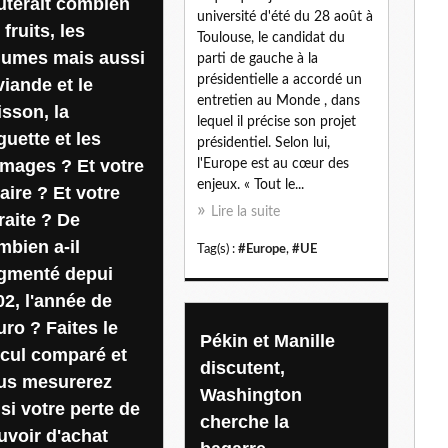
ûterait combien
université d'été du 28 août à
l
 fruits, les
Toulouse, le candidat du
gumes mais aussi
parti de gauche à la
présidentielle a accordé un
viande et le
entretien au Monde , dans
isson, la
lequel il précise son projet
guette et les
présidentiel. Selon lui,
omages ? Et votre
l'Europe est au cœur des
enjeux. « Tout le...
aire ? Et votre
Lire la suite
raite ? De
mbien a-il
Tag(s) :
#Europe
,
#UE
gmenté depui
02, l'année de
uro ? Faites le
Pékin et Manille
lcul comparé et
discutent,
us mesurerez
Washington
si votre perte de
cherche la
uvoir d'achat