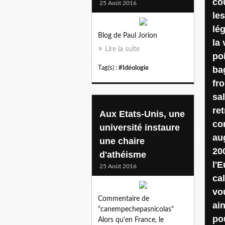
co
25 Août 2016
les
lé
Blog de Paul Jorion
la 
Lire la suite
po
Tag(s) :
#Idéologie
ba
fr
sal
ret
Aux Etats-Unis, une
co
université instaure
au
une chaire
20
d'athéisme
l'E
25 Août 2016
ca
vo
Commentaire de
ain
"canempechepasnicolas"
po
Alors qu'en France, le