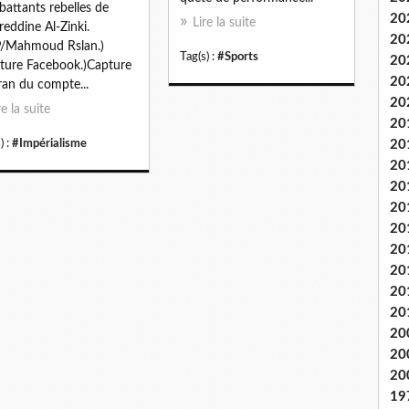
attants rebelles de
20
Lire la suite
eddine Al-Zinki.
20
P/Mahmoud Rslan.)
Tag(s) :
#Sports
20
ture Facebook.)Capture
20
ran du compte...
20
re la suite
20
) :
#Impérialisme
20
20
20
20
20
20
20
20
20
20
20
20
19