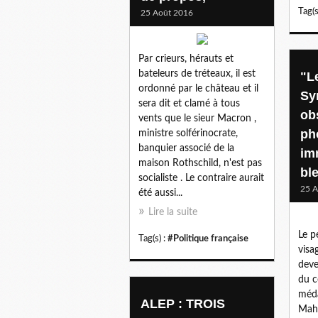
Tag(s
25 Août 2016
Par crieurs, hérauts et
bateleurs de tréteaux, il est
"Le
ordonné par le château et il
Syr
sera dit et clamé à tous
ob
vents que le sieur Macron ,
ph
ministre solférinocrate,
banquier associé de la
im
maison Rothschild, n'est pas
bl
socialiste . Le contraire aurait
25 A
été aussi...
Lire la suite
Le p
Tag(s) :
#Politique française
visa
deve
du c
méda
ALEP : TROIS
Mah