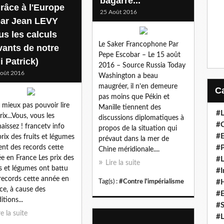
bagarre...
grâce à l'Europe
25 Août 2016
.par Jean LEVY
us les calculs
Le Saker Francophone Par
vants de notre
Pepe Escobar – Le 15 août
i Patrick)
2016 – Source Russia Today
oût 2016
Washington a beau
maugréer, il n’en demeure
pas moins que Pékin et
 mieux pas pouvoir lire
Manille tiennent des
#L
rix...Vous, vous les
discussions diplomatiques à
#C
aissez ! francetv info
propos de la situation qui
#
prix des fruits et légumes
prévaut dans la mer de
ent des records cette
#P
Chine méridionale....
e en France Les prix des
#L
Lire la suite
ts et légumes ont battu
#I
records cette année en
Tag(s) :
#Contre l'impérialisme
#H
ce, à cause des
#
itions...
#S
re la suite
#L