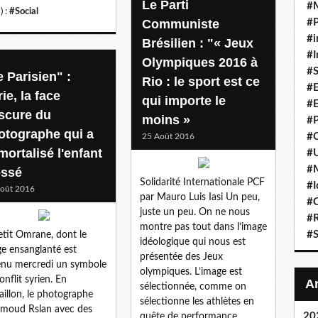
Le Parti
#
) :
#Social
Communiste
#P
#i
Brésilien : "« Jeux
#I
Olympiques 2016 à
#S
 Parisien" :
Rio : le sport est ce
#E
ie, la face
qui importe le
#E
scure du
moins »
#P
otographe qui a
#C
25 Août 2016
mortalisé l'enfant
#U
#
essé
Solidarité Internationale PCF
#I
oût 2016
par Mauro Luis Iasi Un peu,
#C
juste un peu. On ne nous
#R
montre pas tout dans l’image
#S
etit Omrane, dont le
idéologique qui nous est
ge ensanglanté est
présentée des Jeux
nu mercredi un symbole
olympiques. L’image est
onflit syrien. En
sélectionnée, comme on
illon, le photographe
sélectionne les athlètes en
moud Rslan avec des
20
quête de performance...