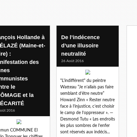
ançois Hollande à
De l’indécence
ÉLAZÉ (Maine-et-
d’une illusoire
re) :
neutralité
nifestation des
26 Août 2016
unes
mmunistes
"L'indifférent" du peintre
tre le
Watteau “Je n’allais pas faire
semblant d’être neutre”
ÔMAGE et la
Howard Zinn « Rester neutre
ÉCARITÉ
face à l’injustice, c’est choisir
oût 2016
le camp de l’oppresseur ». —
Desmond Tutu « Les endroits
les plus sombres de l’enfer
mun COMMUNE El
sont réservés aux indécis...
lo Tronquer les chiffres