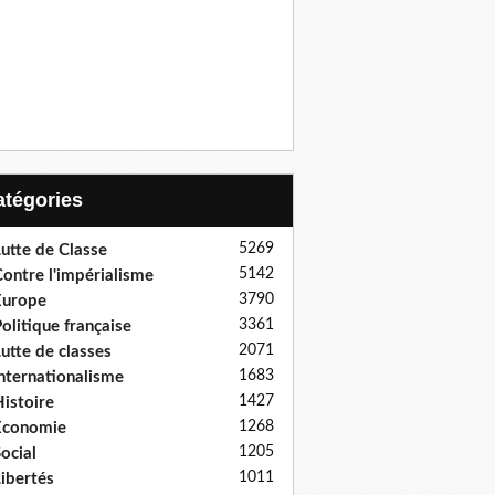
Catégories
5269
utte de Classe
5142
ontre l'impérialisme
3790
Europe
3361
olitique française
2071
utte de classes
1683
nternationalisme
1427
istoire
1268
Economie
1205
ocial
1011
ibertés