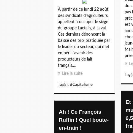
du 
À partir de ce lundi 22 août,
pas 
des syndicats d'agriculteurs
préc
appellent à occuper le siège
est 
du groupe Lactalis, à Laval.
anno
Ces derniers dénoncent la
chom
baisse des prix pratiquée par
jeun
le leader du secteur, qui met
Main
en péril l'avenir des
prése
producteurs de lait
Li
français....
Lire la suite
Tag(s
Tag(s) :
#Capitalisme
Et
mu
Ah ! Ce François
6,5
Ruffin ! Quel boute-
fra
en-train !