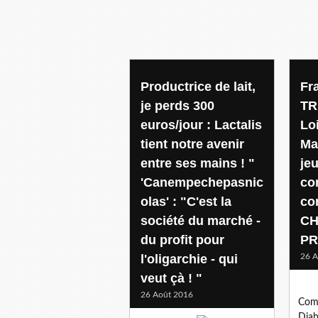
Productrice de lait,
Fr
je perds 300
TR
euros/jour : Lactalis
Loi
tient notre avenir
Ma
entre ses mains ! "
je
'Canempechepasnic
co
olas' : "C'est la
con
société du marché -
CH
du profit pour
PR
l'oligarchie - qui
26 A
veut çà ! "
26 Août 2016
Com
Diab