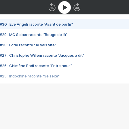
#30 : Eve Angeli raconte "Avant de partir"
#29 : MC Solaar raconte "Bouge de là"
28 : Lorie raconte "Je vais vite"
#27 : Christophe Willem raconte "Jacques a dit"
#26 : Chimène Badi raconte "Entre nous"
#25 : Indochine raconte "3e sexe"
#24 : Zaho raconte "C'est chelou"
#23 : Patrick Bruel raconte "Au café des délices"
#22 : Kyo raconte "Le chemin"
#21 : Nolwenn Leroy raconte "Cassé"
#20 : Patrick Hernandez raconte "Born to be alive"