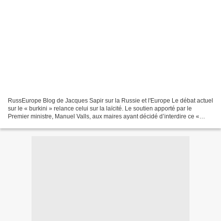
RussEurope Blog de Jacques Sapir sur la Russie et l'Europe Le débat actuel
sur le « burkini » relance celui sur la laïcité. Le soutien apporté par le
Premier ministre, Manuel Valls, aux maires ayant décidé d’interdire ce «
vêtement » sur les plages n’y...