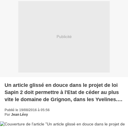
Publicité
Un article glissé en douce dans le projet de loi
Sapin 2 doit permettre à l'Etat de céder au plus
vite le domaine de Grignon, dans les Yvelines.
Une manœuvre qui pourrait faire le bonheur de
Publié le 19/08/2016 à 05:56
l'émir du Qatar, Tamim al-Thani, déjà
Par
Jean Lévy
propriétaire du PSG.