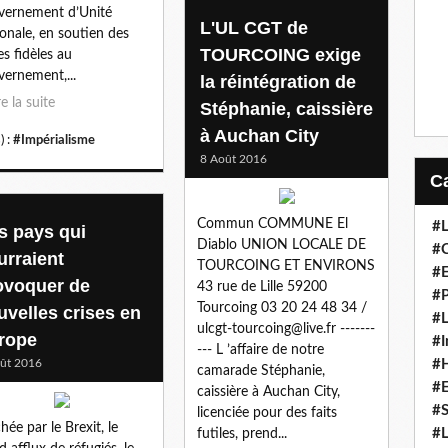
ernement d’Unité
L'UL CGT de
onale, en soutien des
TOURCOING exige
es fidèles au
ernement,...
la réintégration de
re la suite
Stéphanie, caissière
à Auchan City
) :
#Impérialisme
8 Août 2016
Commun COMMUNE El
#L
s pays qui
Diablo UNION LOCALE DE
#C
urraient
TOURCOING ET ENVIRONS
#
ovoquer de
43 rue de Lille 59200
#P
Tourcoing 03 20 24 48 34 /
uvelles crises en
#L
ulcgt-tourcoing@live.fr -------
rope
#I
--- L ’affaire de notre
ût 2016
#H
camarade Stéphanie,
#
caissière à Auchan City,
#S
licenciée pour des faits
hée par le Brexit, le
#L
futiles, prend...