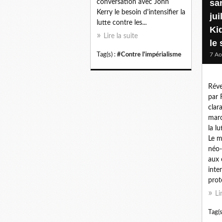
sa
conversation avec John
Kerry le besoin d'intensifier la
jui
lutte contre les...
Kid
Lire la suite
le
Tag(s) :
#Contre l'impérialisme
7 Ao
Réve
par 
clar
marc
la l
Le m
néo-
aux 
inte
prot
Li
Tag(s