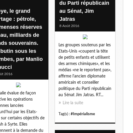
du Parti républicain
l
bye, le grand
au Sénat, Jim
tage : pétrole,
Jatras
menses réserves
8 Août 2016
au, milliards de
nds souverains.
Les groupes soutenus par les
 butin sous les
Etats-Unis «coupent la tête
de petits enfants et utilisent
mbes, par Manlio
des armes chimiques», et les
nucci
médias «ne le reportent pas»,
ût 2016
affirme l'ancien diplomate
américain et conseiller
politique du Parti républicain
Italie évalue de façon
au Sénat Jim Jatras. RT...
tive les opérations
Lire la suite
ennes lancées
urd’hui par les Etats-
Tag(s) :
#Impérialisme
 sur certains objectifs de
h à Syrte. Elles
ennent à la demande du