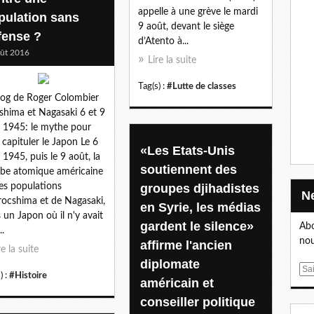
appelle à une grève le mardi
pulation sans
9 août, devant le siège
fense ?
d’Atento à...
ût 2016
Lire la suite
Tag(s) :
#Lutte de classes
log de Roger Colombier
shima et Nagasaki 6 et 9
 1945: le mythe pour
e capituler le Japon Le 6
«Les Etats-Unis
 1945, puis le 9 août, la
soutiennent des
e atomique américaine
les populations
groupes djihadistes
rocshima et de Nagasaki,
en Syrie, les médias
 un Japon où il n'y avait
gardent le silence»
Abo
..
nou
affirme l'ancien
re la suite
diplomate
E
) :
#Histoire
américain et
m
a
conseiller politique
i