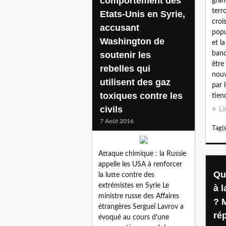
comportement des
gran
terr
Etats-Unis en Syrie,
croi
accusant
popu
Washington de
et l
soutenir les
banc
être
rebelles qui
nouv
utilisent des gaz
par 
toxiques contre les
tiend
civils
Li
7 Août 2016
Tag(s
Attaque chimique : la Russie
appelle les USA à renforcer
Qu
la lutte contre des
extrémistes en Syrie Le
à l
ministre russe des Affaires
? 
étrangères Sergueï Lavrov a
ré
évoqué au cours d'une