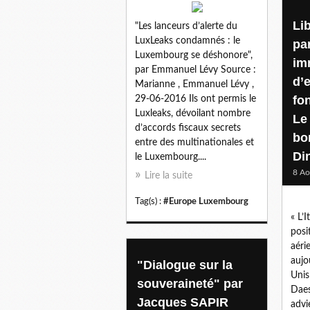
Li
"Les lanceurs d’alerte du
LuxLeaks condamnés : le
par
Luxembourg se déshonore",
im
par Emmanuel Lévy Source :
d’e
Marianne , Emmanuel Lévy ,
fo
29-06-2016 Ils ont permis le
Luxleaks, dévoilant nombre
Le
d’accords fiscaux secrets
bo
entre des multinationales et
Di
le Luxembourg....
8 Ao
Lire la suite
Tag(s) :
#Europe Luxembourg
« L’
posi
aéri
aujo
"Dialogue sur la
Unis
souveraineté" par
Daes
Jacques SAPIR
advi