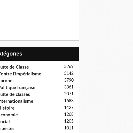
Catégories
5269
utte de Classe
5142
ontre l'impérialisme
3790
Europe
3361
olitique française
2071
utte de classes
1683
nternationalisme
1427
istoire
1268
Economie
1205
ocial
1011
ibertés