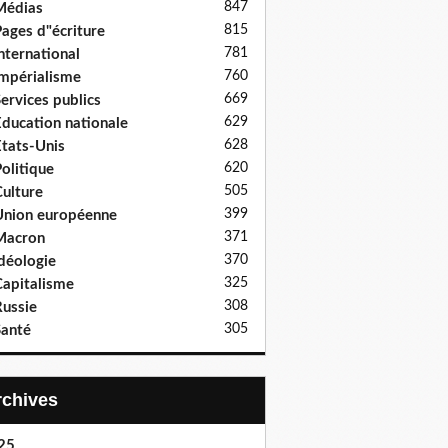
847
Médias
815
ages d"écriture
781
nternational
760
mpérialisme
669
ervices publics
629
ducation nationale
628
tats-Unis
620
olitique
505
ulture
399
nion européenne
371
Macron
370
déologie
325
apitalisme
308
ussie
305
anté
Archives
25