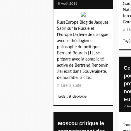
8 Août 2016
Gouv
Nati
forc
Gouv
RussEurope Blog de Jacques
Sapir sur la Russie et
Li
l'Europe Un livre de dialogue
avec le théologien et
Tag(s
philosophe du politique,
Bernard Bourdin [1] , se
prépare avec la complicité
active de Bertrand Renouvin.
Ce
J’ai écrit dans Souveraineté,
po
démocratie, laïcité...
pr
Lire la suite
no
Tag(s) :
#Idéologie
Eu
7 Ao
Moscou critique le
Touc