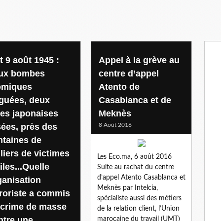
t 9 août 1945 :
Appel à la grève au
ux bombes
centre d’appel
omiques
Atento de
rguées, deux
Casablanca et de
lles japonaises
Meknès
sées, près des
8 Août 2016
ntaines de
liers de victimes
Les Eco.ma, 6 août 2016
iles...Quelle
Suite au rachat du centre
d’appel Atento Casablanca et
ganisation
Meknès par Intelcia,
rroriste a commis
spécialiste aussi des métiers
 crime de masse
de la relation client, l’Union
ntre une
marocaine du travail (UMT)