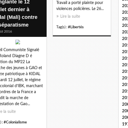
nglante le 12
Travail a porté plainte pour
20
llet dernier à
violences policières. Le 26...
20
al (Mali) contre
Lire la suite
20
 séparatisme
20
Tag(s) :
#Libertés
ût 2016
20
20
20
il Communiste Signalé
20
Roland Diagne D é
20
ation du MP22 La
20
he des jeunes à GAO et
20
utte patriotique à KIDAL
20
ardi 12 juillet, le régime
20
colonial d’IBK, marchant
20
ordres de la France a
20
rdit la marche de
estation de Gao...
20
20
re la suite
20
) :
#Colonialisme
19