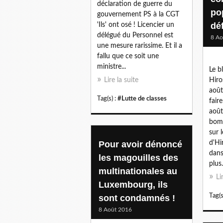
déclaration de guerre du
po
gouvernement PS à la CGT
dé
'Ils' ont osé ! Licencier un
délégué du Personnel est
8 Ao
une mesure rarissime. Et il a
fallu que ce soit une
ministre...
Le b
Lire la suite
Hiro
août
Tag(s) :
#Lutte de classes
fair
août
bomb
sur 
Pour avoir dénoncé
d'Hi
dans
les magouilles des
plus.
multinationales au
Li
Luxembourg, ils
Tag(s
sont condamnés !
8 Août 2016