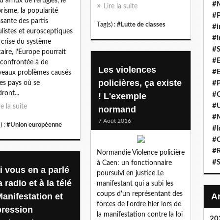
d afflux de réfugiés, le
#
Lire la suite
orisme, la popularité
#P
ssante des partis
Tag(s) :
#Lutte de classes
#i
listes et eurosceptiques
#I
a crise du système
#S
aire, l'Europe pourrait
#E
 confrontée à de
Les violences
#E
eaux problèmes causés
policières, ça existe
les pays où se
#P
ront...
#C
! L'exemple
#U
re la suite
normand
#
7 Août 2016
) :
#Union européenne
#I
#C
#R
Normandie Violence policière
#S
à Caen: un fonctionnaire
i vous en a parlé
poursuivi en justice Le
a radio et à la télé
manifestant qui a subi les
coups d'un représentant des
Manifestation et
forces de l'ordre hier lors de
pression
la manifestation contre la loi
20