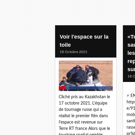
Voir l'espace sur la
«T
toile
sa
18 Octobre 2021
le
re
su
18 O
⚡️ 
Cliché pris au Kazakhstan le
http
17 octobre 2021. L'équipe
e/9
de tournage russe qui a
mobi
réalisé le premier film dans
sani
l'espace est revenue sur
rass
Terre RT france Alors que le
pr%
tourisme spatial semble