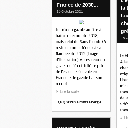
c'e
France de 2030...
la 
16 Octobre 2021
fau
ch
Le prix du gazole au litre à
gr
battu le record de 2018,
16 O
mais celui du Sans Plomb 95
reste encore inférieur à sa
flambée de 2012 (image
Le b
d'illustration) Après ceux du
À l'
gaz et de l'électricité Le prix
chem
de l'essence s'envole en
exig
France et le gazole bat son
l'in
record...
mini
Lire la suite
franc
de l
Tag(s) :
#Prix Profits Energie
» dé
franc
Li