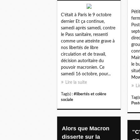
Péti
C'était à Paris le 9 octobre
ferm
dernier Et ça continue,
Post
samedi après samedi, contre
sept
le Pass sanitaire, ressenti
dire
comme une atteinte grave à
grou
nos libertés de libre
conn
circulation et de travail,
Mair
décision autoritaire du
le b
pouvoir macronien. Ce
situ
samedi 16 octobre, pour...
Mowa
Lire la suite
Li
Tag(s) :
#libertés et colère
Tag(s
sociale
Post
Alors que Macron
"C'
disserte sur la