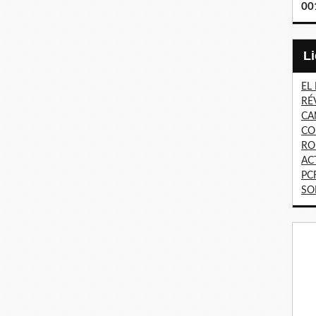
00
EL
RÉ
CA
CO
RO
AC
PC
SO