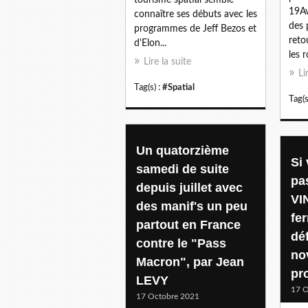
19Av
connaître ses débuts avec les
des 
programmes de Jeff Bezos et
reto
d'Elon...
les 
Lire la suite
Li
Tag(s) :
#Spatial
Tag(s
Un quatorzième
Si
samedi de suite
pa
depuis juillet avec
VI
des manif's un peu
fe
partout en France
déf
contre le "Pass
no
Macron", par Jean
pro
LEVY
17 O
17 Octobre 2021