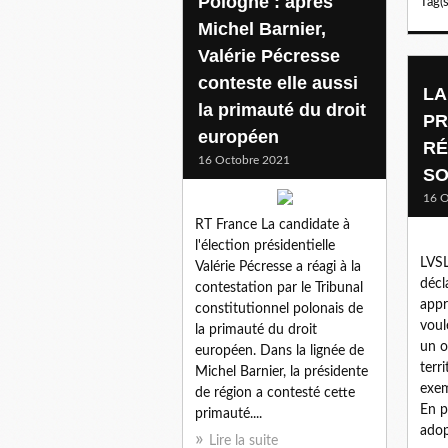
Pologne : après
Tag(s
Michel Barnier,
Valérie Pécresse
conteste elle aussi
LA
la primauté du droit
PR
européen
RÉ
16 Octobre 2021
SO
16 O
RT France La candidate à
l'élection présidentielle
LVSL
Valérie Pécresse a réagi à la
décl
contestation par le Tribunal
appr
constitutionnel polonais de
voul
la primauté du droit
un o
européen. Dans la lignée de
terr
Michel Barnier, la présidente
exem
de région a contesté cette
En pl
primauté....
adop
Lire la suite