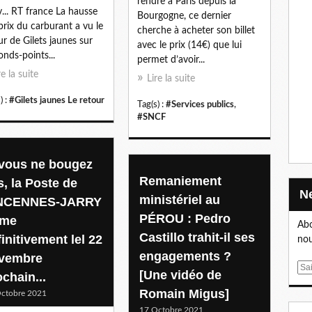
rendre à Paris depuis la
... RT france La hausse
Bourgogne, ce dernier
prix du carburant a vu le
cherche à acheter son billet
ur de Gilets jaunes sur
avec le prix (14€) que lui
ronds-points...
permet d’avoir...
re la suite
Lire la suite
) :
#Gilets jaunes Le retour
Tag(s) :
#Services publics
,
#SNCF
 vous ne bougez
Remaniement
s, la Poste de
ministériel au
NCENNES-JARRY
PÉROU : Pedro
rme
Abo
Castillo trahit-il ses
initivement lel 22
nou
engagements ?
vembre
E
[Une vidéo de
chain...
m
Romain Migus]
ctobre 2021
a
17 Octobre 2021
i