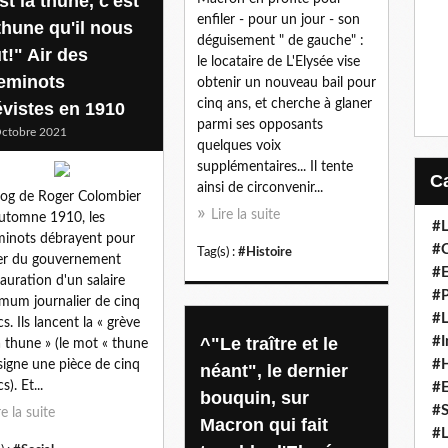
st la thune, c'est
enfiler - pour un jour - son
thune qu'il nous
déguisement " de gauche" :
t!" Air des
le locataire de L'Elysée vise
eminots
obtenir un nouveau bail pour
cinq ans, et cherche à glaner
évistes en 1910
parmi ses opposants
ctobre 2021
quelques voix
supplémentaires... Il tente
ainsi de circonvenir...
log de Roger Colombier
Lire la suite
automne 1910, les
#L
inots débrayent pour
#C
Tag(s) :
#Histoire
er du gouvernement
#
stauration d'un salaire
#P
mum journalier de cinq
#L
s. Ils lancent la « grève
^"Le traître et le
#I
a thune » (le mot « thune
#H
signe une pièce de cinq
néant", le dernier
s). Et...
#
bouquin, sur
#S
re la suite
Macron qui fait
#L