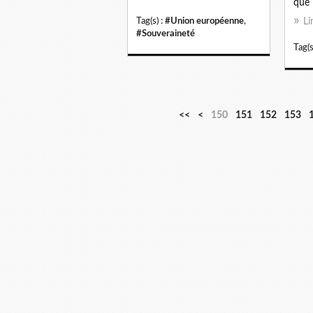
que l
Tag(s) :
#Union européenne
,
Li
#Souveraineté
Tag(s
1
1
1
1
1
<<
<
150
151
152
153
0
1
2
3
4
0
0
0
0
0