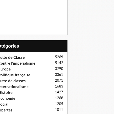
Catégories
5269
utte de Classe
5142
ontre l'impérialisme
3790
Europe
3361
olitique française
2071
utte de classes
1683
nternationalisme
1427
istoire
1268
Economie
1205
ocial
1011
ibertés