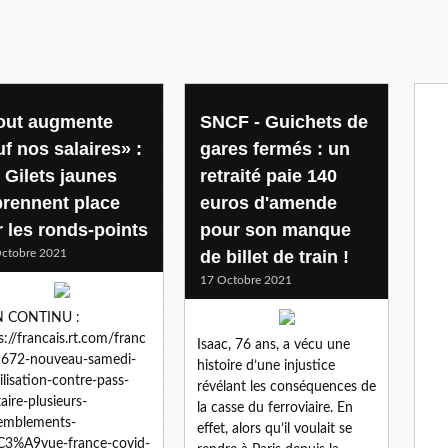
out augmente
SNCF - Guichets de
uf nos salaires» :
gares fermés : un
s Gilets jaunes
retraité paie 140
prennent place
euros d'amende
r les ronds-points
pour son manque
ctobre 2021
de billet de train !
17 Octobre 2021
EN CONTINU :
s://francais.rt.com/franc
Isaac, 76 ans, a vécu une
1672-nouveau-samedi-
histoire d’une injustice
lisation-contre-pass-
révélant les conséquences de
taire-plusieurs-
la casse du ferroviaire. En
emblements-
effet, alors qu’il voulait se
C3%A9vue-france-covid-