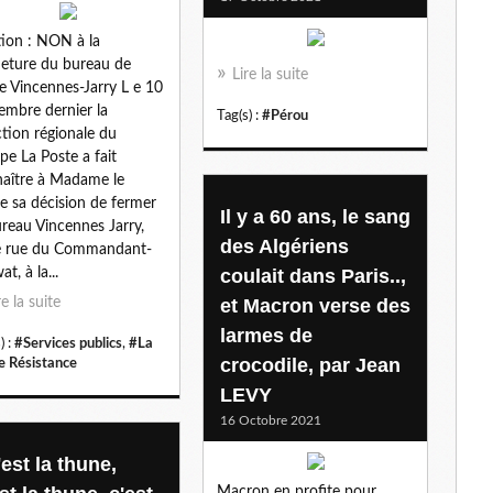
l
tion : NON à la
eture du bureau de
Lire la suite
e Vincennes-Jarry L e 10
embre dernier la
Tag(s) :
#Pérou
ction régionale du
pe La Poste a fait
aître à Madame le
e sa décision de fermer
Il y a 60 ans, le sang
ureau Vincennes Jarry,
des Algériens
é rue du Commandant-
t, à la...
coulait dans Paris..,
re la suite
et Macron verse des
larmes de
) :
#Services publics
,
#La
crocodile, par Jean
e Résistance
LEVY
16 Octobre 2021
est la thune,
Macron en profite pour