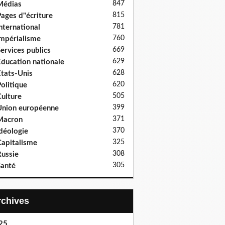
847
Médias
815
ages d"écriture
781
nternational
760
mpérialisme
669
ervices publics
629
ducation nationale
628
tats-Unis
620
olitique
505
ulture
399
nion européenne
371
Macron
370
déologie
325
apitalisme
308
ussie
305
anté
Archives
25