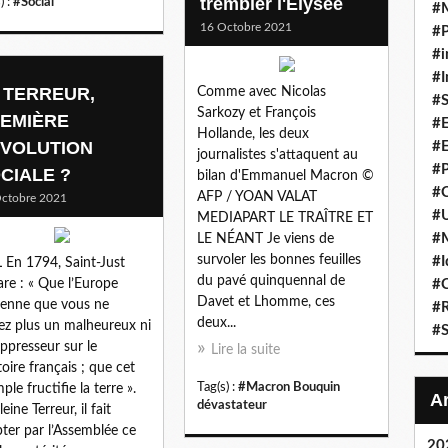
trembler l'Elysée
) :
#Social
#
16 Octobre 2021
#P
#i
#I
 TERREUR,
Comme avec Nicolas
#S
Sarkozy et François
EMIÈRE
#E
Hollande, les deux
VOLUTION
#E
journalistes s'attaquent au
#P
CIALE ?
bilan d'Emmanuel Macron ©
#C
AFP / YOAN VALAT
ctobre 2021
#U
MEDIAPART LE TRAÎTRE ET
#
LE NÉANT Je viens de
survoler les bonnes feuilles
#I
 En 1794, Saint-Just
du pavé quinquennal de
are : « Que l’Europe
#C
Davet et Lhomme, ces
enne que vous ne
#R
deux...
ez plus un malheureux ni
#S
ppresseur sur le
Lire la suite
itoire français ; que cet
Tag(s) :
#Macron Bouquin
ple fructifie la terre ».
dévastateur
eine Terreur, il fait
ter par l’Assemblée ce
20