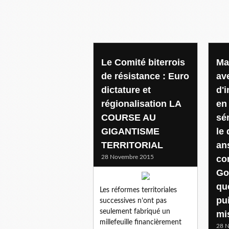
Le Comité biterrois
Ma
de résistance : Euro
av
dictature et
d'i
régionalisation LA
en
COURSE AU
sé
GIGANTISME
le 
TERRITORIAL
an
28 Novembre 2015
co
Go
qu
Les réformes territoriales
pu
successives n’ont pas
seulement fabriqué un
mi
millefeuille financièrement
28 