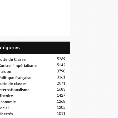
Catégories
5269
utte de Classe
5142
ontre l'impérialisme
3790
Europe
3361
olitique française
2071
utte de classes
1683
nternationalisme
1427
istoire
1268
Economie
1205
ocial
1011
ibertés