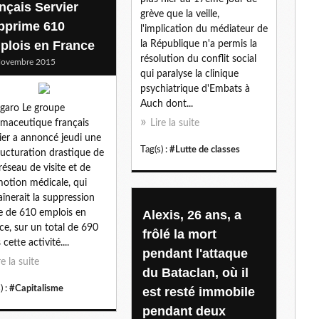
ançais Servier
grève que la veille,
l
pprime 610
l'implication du médiateur de
plois en France
la République n'a permis la
résolution du conflit social
Novembre 2015
qui paralyse la clinique
psychiatrique d'Embats à
Auch dont...
igaro Le groupe
maceutique français
Lire la suite
ier a annoncé jeudi une
Tag(s) :
#Lutte de classes
ructuration drastique de
réseau de visite et de
otion médicale, qui
aînerait la suppression
e de 610 emplois en
Alexis, 26 ans, a
ce, sur un total de 690
frôlé la mort
cette activité....
pendant l'attaque
re la suite
du Bataclan, où il
) :
#Capitalisme
est resté immobile
pendant deux