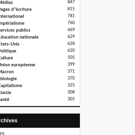
847
Médias
815
ages d"écriture
781
nternational
760
mpérialisme
669
ervices publics
629
ducation nationale
628
tats-Unis
620
olitique
505
ulture
399
nion européenne
371
Macron
370
déologie
325
apitalisme
308
ussie
305
anté
Archives
25