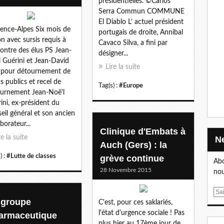
présidentielles. ©Carlos
Serra Commun COMMUNE
El Diablo L’ actuel président
ence-Alpes Six mois de
portugais de droite, Annibal
on avec sursis requis à
Cavaco Silva, a fini par
contre des élus PS Jean-
désigner...
 Guérini et Jean-David
Lire la suite
 pour détournement de
s publics et recel de
Tag(s) :
#Europe
urnement Jean-Noë'l
ini, ex-président du
eil général et son ancien
borateur...
Clinique d'Embats à
re la suite
Auch (Gers) : la
) :
#Lutte de classes
grève continue
Abo
28 Novembre 2015
nou
E
 groupe
C'est, pour ces saklariés,
m
l'état d'urgence sociale ! Pas
a
armaceutique
plus hier au 17ème jour de
i