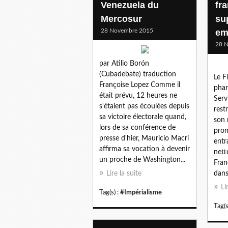
Venezuela du
fr
Mercosur
su
28 Novembre 2015
em
28 
par Atilio Borón
(Cubadebate) traduction
Le F
Françoise Lopez Comme il
phar
était prévu, 12 heures ne
Serv
s'étaient pas écoulées depuis
rest
sa victoire électorale quand,
son 
lors de sa conférence de
prom
presse d'hier, Mauricio Macri
entr
affirma sa vocation à devenir
nett
un proche de Washington...
Fran
Lire la suite
dans 
Li
Tag(s) :
#Impérialisme
Tag(s