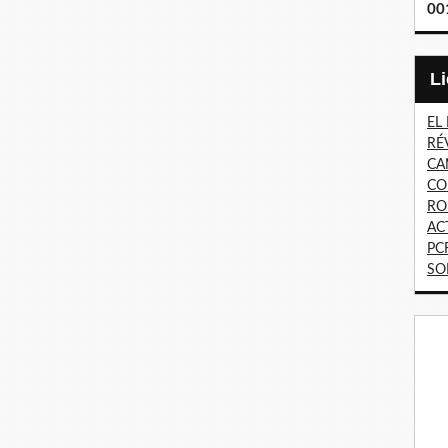
00
EL
RÉ
CA
CO
RO
AC
PC
SO