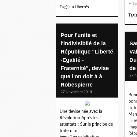
Li
Tag(s) :
#Libertés
Tag(s
Pour l'unité et
l'indivisibilé de la
Sa
République "Liberté
Val
-Egalité -
Du
Fraternité", devise
de 
que l'on doit à à
27 
Robespierre
27 Novembre 2015
Bonn
bonn
l’in
Une devise née avec la
Manu
Révolution Après les
, il 
attentats : Sur le principe de
imag
fraternité
Répu