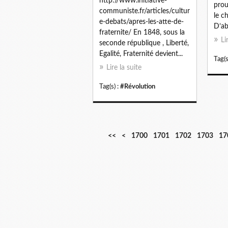
http://www.initiative-
prou
communiste.fr/articles/cultur
le c
e-debats/apres-les-atte-de-
D’abo
fraternite/ En 1848, sous la
Li
seconde république , Liberté,
Egalité, Fraternité devient...
Tag(s
Lire la suite
Tag(s) :
#Révolution
<<
<
1700
1701
1702
1703
17