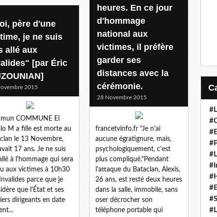
heures. En ce jour
d'hommage
oi, père d'une
national aux
time, je ne suis
victimes, il préfère
s allé aux
garder ses
alides" [par Éric
distances avec la
ZOUNIAN]
cérémonie.
Novembre 2015
28 Novembre 2015
#L
mun COMMUNE El
#C
lo M a fille est morte au
francetvinfo.fr "Je n'ai
#
clan le 13 Novembre,
aucune égratignure, mais,
#P
 avait 17 ans. Je ne suis
psychologiquement, c'est
#L
allé à l'hommage qui sera
plus compliqué."Pendant
#I
u aux victimes à 10h30
l'attaque du Bataclan, Alexis,
#H
Invalides parce que je
26 ans, est resté deux heures
#
idère que l'État et ses
dans la salle, immobile, sans
#S
iers dirigeants en date
oser décrocher son
#L
nt...
téléphone portable qui