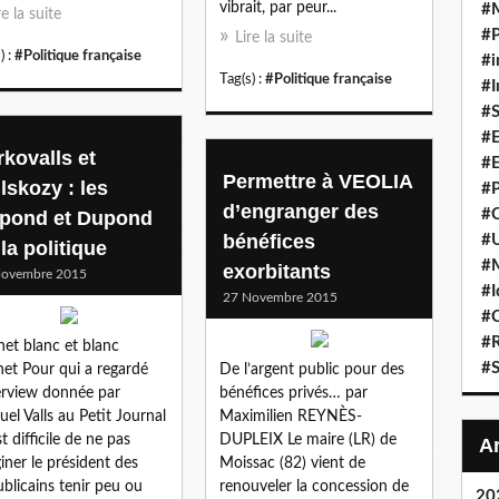
vibrait, par peur...
#
re la suite
#P
Lire la suite
) :
#Politique française
#i
Tag(s) :
#Politique française
#I
#S
#E
rkovalls et
#E
Permettre à VEOLIA
lskozy : les
#P
d’engranger des
#C
pond et Dupond
bénéfices
#U
la politique
#
exorbitants
Novembre 2015
#I
27 Novembre 2015
#C
#R
et blanc et blanc
#S
et Pour qui a regardé
De l’argent public pour des
terview donnée par
bénéfices privés… par
el Valls au Petit Journal
Maximilien REYNÈS-
est difficile de ne pas
DUPLEIX Le maire (LR) de
iner le président des
Moissac (82) vient de
blicains tenir peu ou
renouveler la concession de
20