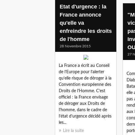
Etat d'urgence : la
France annonce
"M
qu'elle va
vic
enfreindre les droits
pa
de l'homme
Inv
28 Novembre 2015
OU
27 
La France a écrit au Conseil
de l’Europe pour l’alerter
Com
qu’elle risque de déroger à la
Diab
Convention européenne des
Bata
Droits de l’Homme. C’est
elle
officiel : la France envisage
pas 
de déroger aux Droits de
rend
l’homme, dans le cadre de
aux 
l’état d’urgence décidé après
cons
les...
dern
Lire la suite
porte