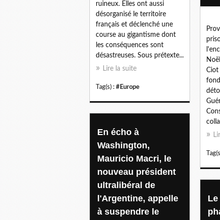
ruineux. Elles ont aussi
désorganisé le territoire
français et déclenché une
Prov
course au gigantisme dont
pris
les conséquences sont
l'en
désastreuses. Sous prétexte...
Noël
Lire la suite
Ciot
fond
Tag(s) :
#Europe
déto
Guér
Cons
colla
En écho à
Li
Washington,
Tag(s
Mauricio Macri, le
nouveau président
ultralibéral de
l'Argentine, appelle
Le
à suspendre le
ph