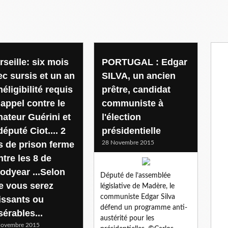
rseille: six mois
PORTUGAL : Edgar
ec sursis et un an
SILVA, un ancien
néligibilité requis
prêtre, candidat
 appel contre le
communiste à
nateur Guérini et
l'élection
député Ciot.... 2
présidentielle
s de prison ferme
28 Novembre 2015
ntre les 8 de
odyear ...Selon
Député de l’assemblée
e vous serez
législative de Madère, le
communiste Edgar Silva
issants ou
défend un programme anti-
sérables...
austérité pour les
Novembre 2015