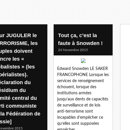
ur JUGULER le
Tout ça, c’est la
RRORISME, les
faute à Snowden !
uples doivent
24 Novembre 2015
ncre les «
balistes » (les
Edward Snowden LE SAKER
érialistes).
FRANCOPHONE Lorsque les
services de renseignement
éclaration du
échouent, lorsque des
ésidium du
institutions armées
mité central du
jusqu’aux dents de capacités
rti communiste
de surveillance et de lois
anti-terrorisme sont
 la Fédération de
incapables d’empêcher ce
ssie]
qu’elles sont supposées
Novembre 2015
empêcher,...