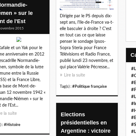
Normandie-
émen » sur le
Dirigée par le PS depuis dix-
nt de l'Est
sept ans, l'Ile-de-France va-t-
Novembre 2015
elle basculer à droite ? C'est
en tout cas ce que laisse
penser le sondage Ipsos-
afale et un Yak pour le
Sopra Steria pour France
e anniversaire en 2012
Télévisions et Radio France,
'escadrille Normandie-
publié lundi 23 novembre, et
en, symbole de la lutte
qui place Valérie Pécresse...
#L
une entre la Russie
Lire la suite
#C
RSS) et la France Libre,
#
la base de Mont-de-
Tag(s) :
#Politique française
#P
san 12 novembre 1942 «
#L
andie-Niémen » sur le
#I
 de l'Est...
#H
re la suite
Elections
#
présidentielles en
#S
) :
#Histoire
Argentine : victoire
#L