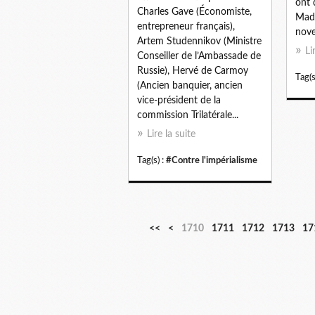
ont 
Charles Gave (Économiste,
Mad
entrepreneur français),
nove
Artem Studennikov (Ministre
Li
Conseiller de l’Ambassade de
Russie), Hervé de Carmoy
Tag(s
(Ancien banquier, ancien
vice-président de la
commission Trilatérale...
Lire la suite
Tag(s) :
#Contre l'impérialisme
1
<<
<
1710
1711
1712
1713
17
7
0
0