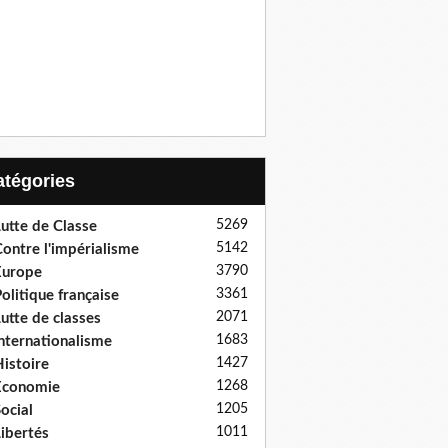
Catégories
5269
utte de Classe
5142
ontre l'impérialisme
3790
Europe
3361
olitique française
2071
utte de classes
1683
nternationalisme
1427
istoire
1268
Economie
1205
ocial
1011
ibertés