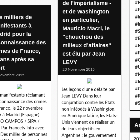
de l'impérialisme -
#
#P
et de Washington
s milliers de
#i
en particulier,
#I
nifestants à
Mauricio Macri, le
#S
drid pour la
"chouchou des
#E
connaissance des
milieux d’affaires"
#E
imes de Franco,
est élu par Jean
#P
 ans après sa
#C
LEVY
rt
#U
23 Novembre 2015
#
Novembre 2015
#I
#C
Les leçons d'une défaite par
manifestants réclamant
#R
Jean LEVY Dans leur
econnaissance des crimes
conjuration contre les Etats
#S
ranco, le 22 novembre
non inféodés à Washington,
 à Madrid (Espagne).
en Amérique latine, les Etats-
CO CAMPOS / SIPA /
Unis viennent de réaliser un
 Par Francetv info avec
de leurs objectifs en
Des millier de personnes
Argentine : le gouvernement
20