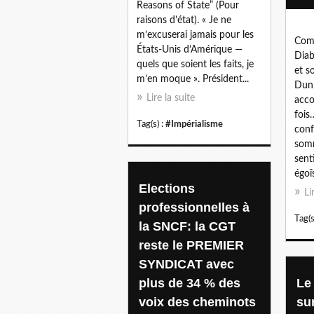
Reasons of State” (Pour
raisons d’état). « Je ne
m’excuserai jamais pour les
Com
États-Unis d’Amérique —
Diab
quels que soient les faits, je
et s
m’en moque ». Président...
Dunl
Lire la suite
acco
fois
Tag(s) :
#Impérialisme
conf
somm
sent
égoï
Elections
Li
professionnelles à
Tag(s
la SNCF: la CGT
reste le PREMIER
SYNDICAT avec
plus de 34 % des
Le
voix des cheminots
su