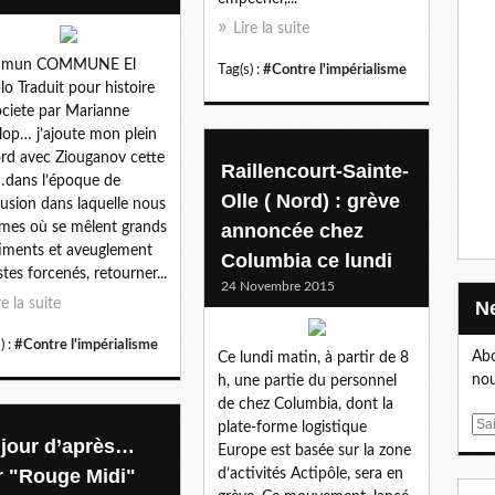
Lire la suite
mun COMMUNE El
Tag(s) :
#Contre l'impérialisme
lo Traduit pour histoire
ociete par Marianne
op… j’ajoute mon plein
rd avec Ziouganov cette
Raillencourt-Sainte-
…dans l’époque de
Olle ( Nord) : grève
usion dans laquelle nous
es où se mêlent grands
annoncée chez
iments et aveuglement
Columbia ce lundi
stes forcenés, retourner...
24 Novembre 2015
re la suite
) :
#Contre l'impérialisme
Abo
Ce lundi matin, à partir de 8
nou
h, une partie du personnel
de chez Columbia, dont la
E
plate-forme logistique
 jour d’après…
m
Europe est basée sur la zone
a
r "Rouge Midi"
d’activités Actipôle, sera en
i