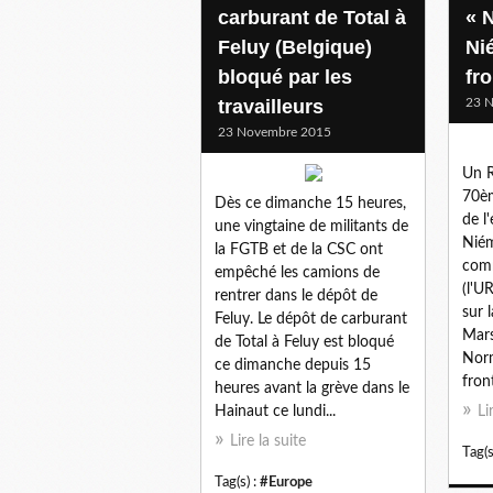
carburant de Total à
« 
Feluy (Belgique)
Ni
bloqué par les
fro
travailleurs
23 
23 Novembre 2015
Un R
70èm
Dès ce dimanche 15 heures,
de l
une vingtaine de militants de
Niém
la FGTB et de la CSC ont
comm
empêché les camions de
(l'U
rentrer dans le dépôt de
sur 
Feluy. Le dépôt de carburant
Mar
de Total à Feluy est bloqué
Norm
ce dimanche depuis 15
front
heures avant la grève dans le
Hainaut ce lundi...
Li
Lire la suite
Tag(s
Tag(s) :
#Europe