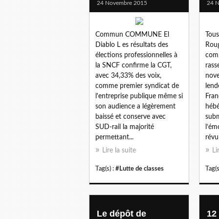
24 Novembre 2015
24 
Commun COMMUNE El
Tous
Diablo L es résultats des
Roug
élections professionnelles à
comm
la SNCF confirme la CGT,
rass
avec 34,33% des voix,
nove
comme premier syndicat de
lend
l'entreprise publique même si
Fran
son audience a légèrement
hébé
baissé et conserve avec
subm
SUD-rail la majorité
l’ém
permettant...
révul
Lire la suite
Li
Tag(s) :
#Lutte de classes
Tag(s
Le dépôt de
12