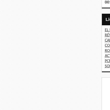
00
EL
RÉ
CA
CO
RO
AC
PC
SO