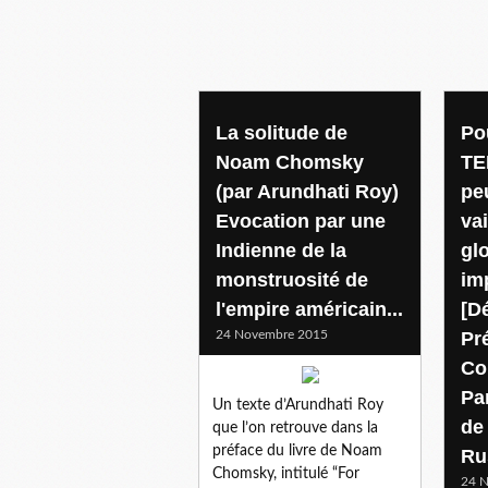
La solitude de
Po
Noam Chomsky
TE
(par Arundhati Roy)
pe
Evocation par une
vai
Indienne de la
glo
monstruosité de
imp
l'empire américain...
[D
24 Novembre 2015
Pr
Co
Pa
Un texte d’Arundhati Roy
de
que l’on retrouve dans la
préface du livre de Noam
Ru
Chomsky, intitulé “For
24 