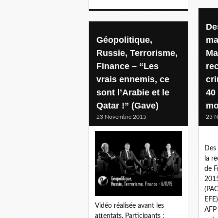
De
Géopolitique,
ma
Russie, Terrorisme,
Ma
Finance – “Les
re
vrais ennemis, ce
cr
sont l’Arabie et le
40
Qatar !” (Gave)
mo
23 Novembre 2015
23 
Des 
la r
de F
2015
(PA
EFE)
Vidéo réalisée avant les
AFP 
attentats. Participants :