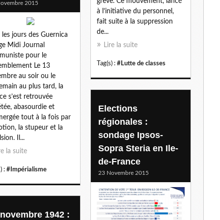
grève. Ce mouvement, lancé
Novembre 2015
l
à l’initiative du personnel,
fait suite à la suppression
de...
 les jours des Guernica
e Midi Journal
Lire la suite
uniste pour le
Tag(s) :
#Lutte de classes
emblement Le 13
mbre au soir ou le
emain au plus tard, la
ce s’est retrouvée
tée, abasourdie et
Elections
ergée tout à la fois par
régionales :
otion, la stupeur et la
sondage Ipsos-
sion. Il...
Sopra Steria en Ile-
re la suite
de-France
) :
#Impérialisme
23 Novembre 2015
 novembre 1942 :