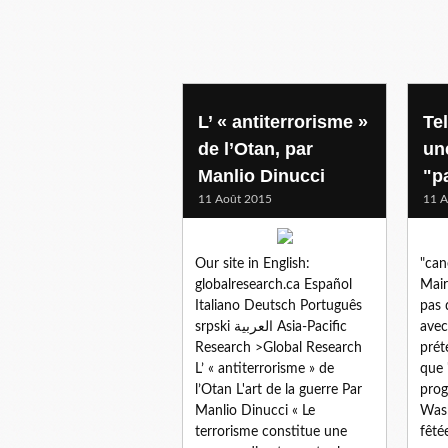
L’ « antiterrorisme »
Tel
de l’Otan, par
un
Manlio Dinucci
"p
11 Août 2015
11 A
Our site in English:
"can
globalresearch.ca Español
Mair
Italiano Deutsch Português
pas 
srpski العربية Asia-Pacific
avec 
Research >Global Research
prét
L’ « antiterrorisme » de
que 
l’Otan L'art de la guerre Par
prog
Manlio Dinucci « Le
Wash
terrorisme constitue une
fêtée