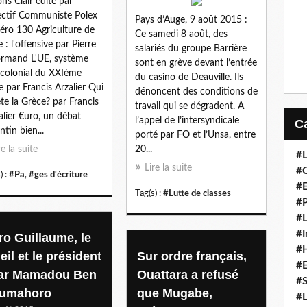
ons Clair édité par
ectif Communiste Polex
Pays d’Auge, 9 août 2015 :
ro 130 Agriculture de
Ce samedi 8 août, des
 : l'offensive par Pierre
salariés du groupe Barrière
rmand L'UE, système
sont en grève devant l’entrée
colonial du XXIème
du casino de Deauville. Ils
le par Francis Arzalier Qui
dénoncent des conditions de
te la Grèce? par Francis
travail qui se dégradent. A
alier €uro, un débat
l’appel de l’intersyndicale
ntin bien...
porté par FO et l’Unsa, entre
re la suite
20...
#L
Lire la suite
#C
) :
#Pa
,
#ges d'écriture
#
Tag(s) :
#Lutte de classes
#P
#L
#I
ro Guillaume, le
#H
eil et le président
Sur ordre français,
#
par Mamadou Ben
Ouattara a refusé
#S
umahoro
que Mugabe,
#L