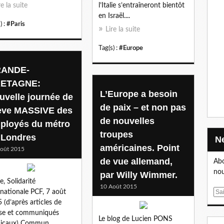
re la suite
l’Italie s’entraîneront bientôt
en Israël....
) :
#Paris
Lire la suite
Tag(s) :
#Europe
ANDE-
ETAGNE:
L’Europe a besoin
uvelle journée de
de paix – et non pas
ève MASSIVE des
de nouvelles
ployés du métro
troupes
 Londres
américaines. Point
oût 2015
de vue allemand,
Abo
nou
par Willy Wimmer.
e, Solidarité
10 Août 2015
rnationale PCF, 7 août
E
 (d’après articles de
m
se et communiqués
a
Le blog de Lucien PONS
dicaux) Commun
i