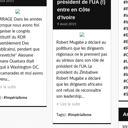
oût 2015
président de l'UA (!)
#
entre en Côte
#P
#i
d'Ivoire
IRAGE Dans les années
#I
9 Août 2015
lorsque nous avons fini
#S
ganiser le congrès
#E
titutif du RDR
#E
Robert Mugabe a déclaré au
ssemblement Des
#P
politburo que les dirigeants
blicains), pendant que
régionaux ne le prennent pas
#C
’bravetchè’’ Alassane
au sérieux dans son rôle de
ane Ouattara était
#U
président de l’UA. Le
qué à Washington DC,
#
président du Zimbabwe
camarades et moi avons
#I
Robert Mugabe a déclaré
enu...
#C
que les dirigeants africains
re la suite
#R
ont refusé de reconnaître
#S
son leadership...
) :
#Impérialisme
Lire la suite
Tag(s) :
#Impérialisme
20