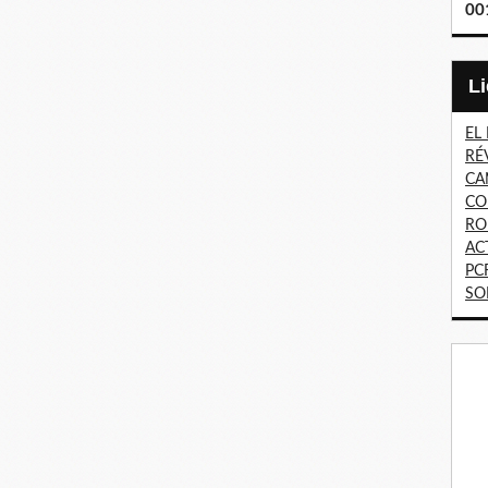
00
EL
RÉ
CA
CO
RO
AC
PC
SO