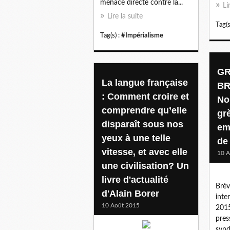
menace directe contre la...
Li
Lire la suite
Tag(s
Tag(s) :
#Impérialisme
GR
La langue française
BR
: Comment croire et
No
comprendre qu’elle
gr
disparaît sous nos
em
yeux à une telle
de
vitesse, et avec elle
10 A
une civilisation? Un
livre d'actualité
Brèv
d'Alain Borer
inte
10 Août 2015
2015
pres
syn