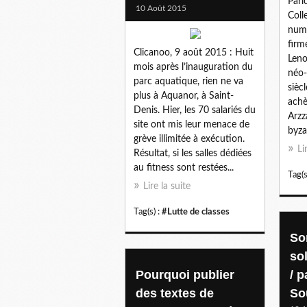
Parl
10 Août 2015
Coll
numé
firme
Clicanoo, 9 août 2015 : Huit
Leno
mois après l’inauguration du
néo-
parc aquatique, rien ne va
sièc
plus à Aquanor, à Saint-
achè
Denis. Hier, les 70 salariés du
Arzz
site ont mis leur menace de
byza
grève illimitée à exécution.
Li
Résultat, si les salles dédiées
au fitness sont restées...
Tag(s
Lire la suite
Tag(s) :
#Lutte de classes
So
sol
Pourquoi publier
/ 
des textes de
So