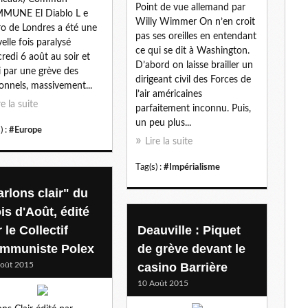
Point de vue allemand par
MUNE El Diablo L e
l
Willy Wimmer On n’en croit
o de Londres a été une
pas ses oreilles en entendant
elle fois paralysé
ce qui se dit à Washington.
redi 6 août au soir et
D’abord on laisse brailler un
i par une grève des
dirigeant civil des Forces de
onnels, massivement...
l’air américaines
re la suite
parfaitement inconnu. Puis,
un peu plus...
) :
#Europe
Lire la suite
Tag(s) :
#Impérialisme
arlons clair" du
is d'Août, édité
 le Collectif
Deauville : Piquet
mmuniste Polex
de grève devant le
oût 2015
casino Barrière
10 Août 2015