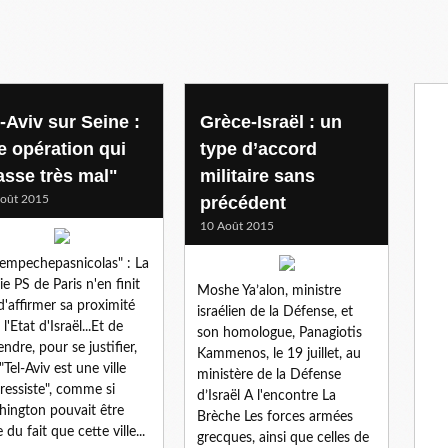
-Aviv sur Seine :
Grèce-Israël : un
e opération qui
type d’accord
asse très mal"
militaire sans
oût 2015
précédent
10 Août 2015
empechepasnicolas" : La
ie PS de Paris n'en finit
Moshe Ya’alon, ministre
d'affirmer sa proximité
israélien de la Défense, et
l'Etat d'Israël...Et de
son homologue, Panagiotis
endre, pour se justifier,
Kammenos, le 19 juillet, au
"Tel-Aviv est une ville
ministère de la Défense
ressiste", comme si
d’Israël A l'encontre La
ington pouvait être
Brèche Les forces armées
 du fait que cette ville...
grecques, ainsi que celles de