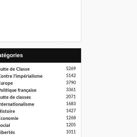
Catégories
5269
utte de Classe
5142
ontre l'impérialisme
3790
Europe
3361
olitique française
2071
utte de classes
1683
nternationalisme
1427
istoire
1268
Economie
1205
ocial
1011
ibertés