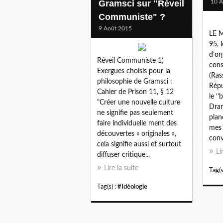
Gramsci sur "Réveil
10 A
Communiste" ?
9 Août 2015
LE M
95, 
d’or
Réveil Communiste 1)
cons
Exergues choisis pour la
(Ra
philosophie de Gramsci :
Répu
Cahier de Prison 11, § 12
le ‘
"Créer une nouvelle culture
Dram
ne signifie pas seulement
plan
faire individuelle ment des
mes 
découvertes « originales »,
conv
cela signifie aussi et surtout
Li
diffuser critique...
Lire la suite
Tag(s
Tag(s) :
#Idéologie