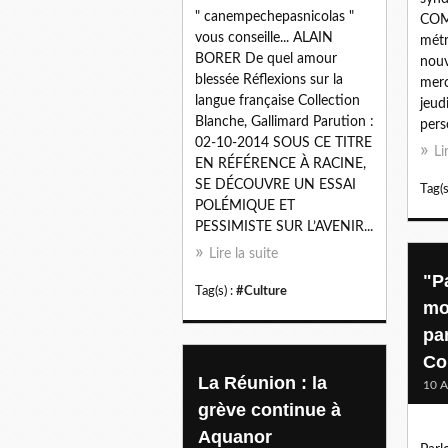
" canempechepasnicolas "
COM
vous conseille... ALAIN
métr
BORER De quel amour
nouv
blessée Réflexions sur la
merc
langue française Collection
jeud
Blanche, Gallimard Parution :
pers
02-10-2014 SOUS CE TITRE
Li
EN RÉFÉRENCE À RACINE,
SE DÉCOUVRE UN ESSAI
Tag(s
POLÉMIQUE ET
PESSIMISTE SUR L’AVENIR...
Lire la suite
"P
Tag(s) :
#Culture
mo
par
Co
La Réunion : la
10 A
grève continue à
Aquanor