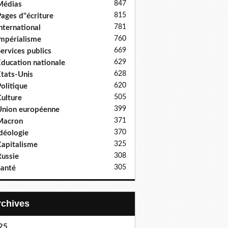
847
Médias
815
ages d"écriture
781
nternational
760
mpérialisme
669
ervices publics
629
ducation nationale
628
tats-Unis
620
olitique
505
ulture
399
nion européenne
371
Macron
370
déologie
325
apitalisme
308
ussie
305
anté
Archives
25