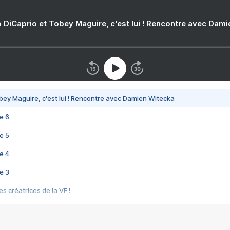
 DiCaprio et Tobey Maguire, c'est lui ! Rencontre avec Dam
bey Maguire, c'est lui ! Rencontre avec Damien Witecka
e 6
e 5
e 4
e 3
s créatrices de la VF !
e 2
e 1