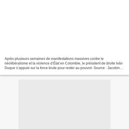
Après plusieurs semaines de manifestations massives contre le
néolibéralisme et la violence d’État en Colombie, le président de droite Iván
Duque s’appuie sur la force brute pour rester au pouvoir. Source : Jacobin
Mag, Seth Wulsin Traduit par les lecteurs...