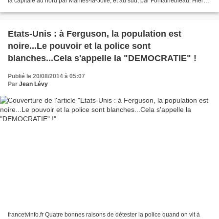
la capitale au nord par Mantes-la-Jolie, et au sud, par Fontainebleau. Hier
en fin d’après-midi une...
Etats-Unis : à Ferguson, la population est
noire...Le pouvoir et la police sont
blanches...Cela s'appelle la "DEMOCRATIE" !
Publié le 20/08/2014 à 05:07
Par
Jean Lévy
francetvinfo.fr Quatre bonnes raisons de détester la police quand on vit à