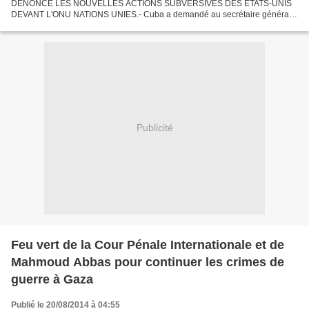
DENONCE LES NOUVELLES ACTIONS SUBVERSIVES DES ETATS-UNIS
DEVANT L'ONU NATIONS UNIES.- Cuba a demandé au secrétaire général
des Nations Unies, Ban Ki-moon, de publier en tant que documents...
Publicité
Feu vert de la Cour Pénale Internationale et de
Mahmoud Abbas pour continuer les crimes de
guerre à Gaza
Publié le 20/08/2014 à 04:55