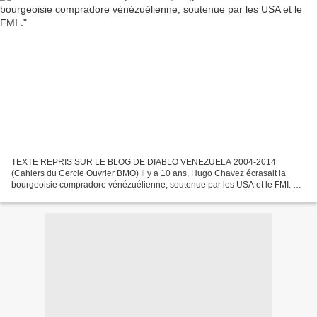
TEXTE REPRIS SUR LE BLOG DE DIABLO VENEZUELA 2004-2014
(Cahiers du Cercle Ouvrier BMO) Il y a 10 ans, Hugo Chavez écrasait la
bourgeoisie compradore vénézuélienne, soutenue par les USA et le FMI. E n
2004, la victoire du président Chavez, lors du...