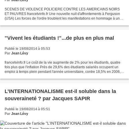
SCENES DE VIOLENCE POLICIERE CONTRE LES AMERICAINS NOIRS
ET PAUVRES francetvinfo.fr Une nouvelle nuit d'affrontements à Ferguson
(USA) Les forces de l'ordre troublent les manifestations en hommage à un
jeune Noir abattu par un policier début août. (PEGGY...
"Vivent les étudiants !"...de plus en plus mal
Publié le 19/08/2014 à 05:53
Par
Jean Lévy
francetvinfo.fr Le coût de la vie augmente de 2% pour les étudiants, quatre
fois plus que l'inflation Près de 29,6% des étudiants salariés occupent un
emploi à temps plein pendant l'année universitaire, contre 18,5% en 2006,
selon l'Unef. (EMMANUELLE...
L’INTERNATIONALISME est-il soluble dans la
souveraineté ? par Jacques SAPIR
Publié le 19/08/2014 à 05:51
Par
Jean Lévy