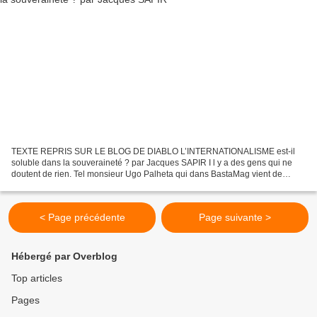
TEXTE REPRIS SUR LE BLOG DE DIABLO L’INTERNATIONALISME est-il
soluble dans la souveraineté ? par Jacques SAPIR I l y a des gens qui ne
doutent de rien. Tel monsieur Ugo Palheta qui dans BastaMag vient de
publier une tribune [1] où il soulève une énorme...
< Page précédente
Page suivante >
Hébergé par Overblog
Top articles
Pages