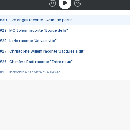
#30 : Eve Angeli raconte "Avant de partir"
#29 : MC Solaar raconte "Bouge de là"
28 : Lorie raconte "Je vais vite"
#27 : Christophe Willem raconte "Jacques a dit"
#26 : Chimène Badi raconte "Entre nous"
#25 : Indochine raconte "3e sexe"
#24 : Zaho raconte "C'est chelou"
#23 : Patrick Bruel raconte "Au café des délices"
#22 : Kyo raconte "Le chemin"
#21 : Nolwenn Leroy raconte "Cassé"
#20 : Patrick Hernandez raconte "Born to be alive"