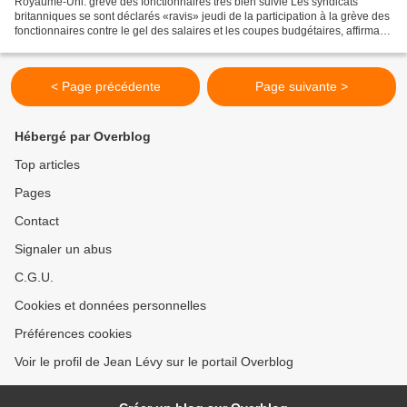
Royaume-Uni: grève des fonctionnaires très bien suivie Les syndicats
britanniques se sont déclarés «ravis» jeudi de la participation à la grève des
fonctionnaires contre le gel des salaires et les coupes budgétaires, affirmant
avoir mobilisé plus d’un...
< Page précédente
Page suivante >
Hébergé par Overblog
Top articles
Pages
Contact
Signaler un abus
C.G.U.
Cookies et données personnelles
Préférences cookies
Voir le profil de Jean Lévy sur le portail Overblog