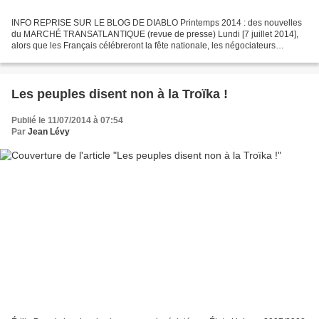
INFO REPRISE SUR LE BLOG DE DIABLO Printemps 2014 : des nouvelles
du MARCHÉ TRANSATLANTIQUE (revue de presse) Lundi [7 juillet 2014],
alors que les Français célébreront la fête nationale, les négociateurs
européens et américains se réuniront pour un sixième...
Les peuples disent non à la Troïka !
Publié le 11/07/2014 à 07:54
Par
Jean Lévy