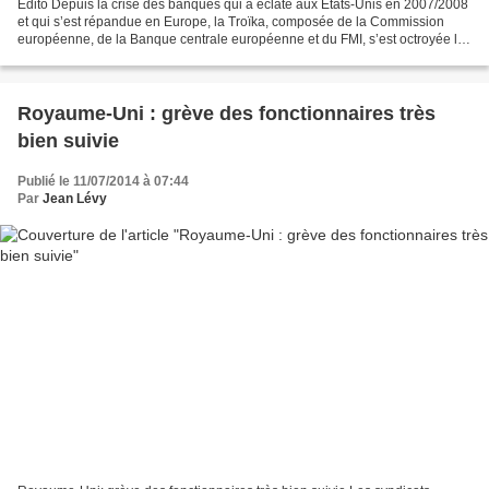
Édito Depuis la crise des banques qui a éclaté aux États-Unis en 2007/2008
et qui s’est répandue en Europe, la Troïka, composée de la Commission
européenne, de la Banque centrale européenne et du FMI, s’est octroyée le
mandat de résoudre la crise en Europe,...
Royaume-Uni : grève des fonctionnaires très
bien suivie
Publié le 11/07/2014 à 07:44
Par
Jean Lévy