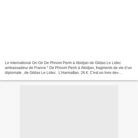
Le international Gri-Gri De Phnom Penh à Abidjan de Gildas Le Lidec
ambassadeur de France * De Phnom Penh à Abidjan, fragments de vie d’un
diplomate , de Gildas Le Lidec . L’Harmattan. 26 €. C'est un livre de«
souvenirs, de simples souvenirs » ne visant...