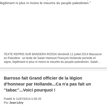
TEXTE REPRIS SUR BANDERA ROSSA Vendredi 11 juillet 2014 Massacre
en Palestine : un texte de Salah Hamouri François Hollande persiste et
signe, légitimant ni plus ni moins le meurtre du peuple palestinien. Salah
Hamouri Après avoir lors de sa visite en...
Barroso fait Grand officier de la légion
d’honneur par Hollande...Ca n'a pas fait un
"tabac"...Voici pourquoi !
Publié le 11/07/2014 à 08:35
Par
Jean Lévy