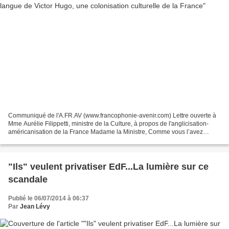
Communiqué de l'A.FR.AV (www.francophonie-avenir.com) Lettre ouverte à
Mme Aurélie Filippetti, ministre de la Culture, à propos de l'anglicisation-
américanisation de la France Madame la Ministre, Comme vous l’avez
certainement remarqué, notre pays ne...
"Ils" veulent privatiser EdF...La lumière sur ce
scandale
Publié le 06/07/2014 à 06:37
Par
Jean Lévy