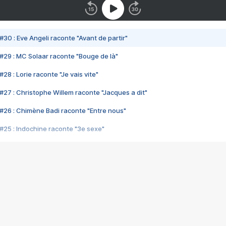
#30 : Eve Angeli raconte "Avant de partir"
#29 : MC Solaar raconte "Bouge de là"
28 : Lorie raconte "Je vais vite"
#27 : Christophe Willem raconte "Jacques a dit"
#26 : Chimène Badi raconte "Entre nous"
#25 : Indochine raconte "3e sexe"
#24 : Zaho raconte "C'est chelou"
#23 : Patrick Bruel raconte "Au café des délices"
#22 : Kyo raconte "Le chemin"
#21 : Nolwenn Leroy raconte "Cassé"
#20 : Patrick Hernandez raconte "Born to be alive"