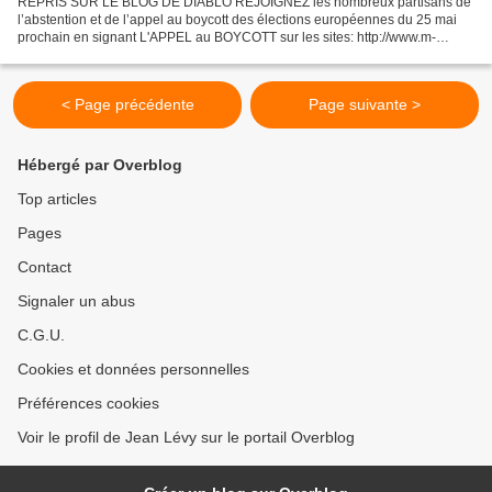
REPRIS SUR LE BLOG DE DIABLO REJOIGNEZ les nombreux partisans de
l’abstention et de l’appel au boycott des élections européennes du 25 mai
prochain en signant L'APPEL au BOYCOTT sur les sites: http://www.m-
pep.org/spip.php?article3528 ou http://cnr-rue.fr/le-cnr-
rue/#signez_les_appels...
< Page précédente
Page suivante >
Hébergé par Overblog
Top articles
Pages
Contact
Signaler un abus
C.G.U.
Cookies et données personnelles
Préférences cookies
Voir le profil de Jean Lévy sur le portail Overblog