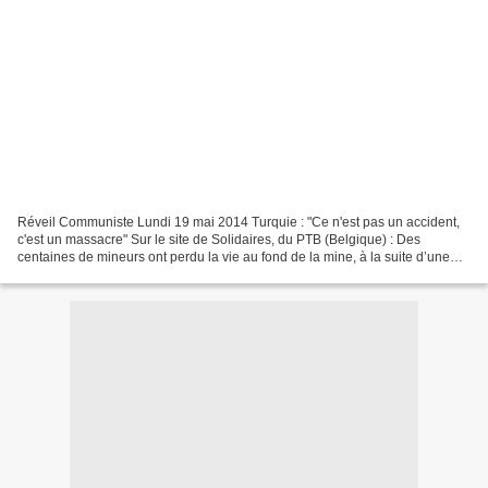
Réveil Communiste Lundi 19 mai 2014 Turquie : "Ce n'est pas un accident,
c'est un massacre" Sur le site de Solidaires, du PTB (Belgique) : Des
centaines de mineurs ont perdu la vie au fond de la mine, à la suite d’une
explosion survenue le 13 mai. Des...