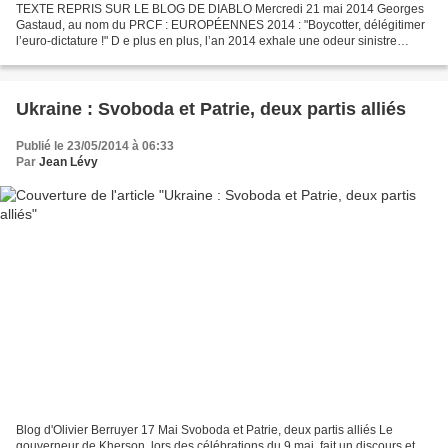
TEXTE REPRIS SUR LE BLOG DE DIABLO Mercredi 21 mai 2014 Georges
Gastaud, au nom du PRCF : EUROPÉENNES 2014 : "Boycotter, délégitimer
l’euro-dictature !" D e plus en plus, l’an 2014 exhale une odeur sinistre
d’années trente avec son cortège d’euro-austérité...
Ukraine : Svoboda et Patrie, deux partis alliés
Publié le 23/05/2014 à 06:33
Par
Jean Lévy
Blog d'Olivier Berruyer 17 Mai Svoboda et Patrie, deux partis alliés Le
gouverneur de Kherson, lors des célébrations du 9 mai, fait un discours et