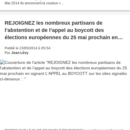
Mai 2014 Ils annoncent la couleur «
ensembleversl’excellence@compagnieprivée.fr » sans vergogne ni...
REJOIGNEZ les nombreux partisans de
l’abstention et de l’appel au boycott des
élections européennes du 25 mai prochain en
signant L'APPEL au BOYCOTT sur les sites
Publié le 23/05/2014 à 05:54
signalés ci-dessous : :
Par
Jean Lévy