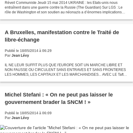
Réveil Communiste Jeudi 15 mai 2014 UKRAINE : les Etats-unis nous
entraînent dans une guerre contre la Russie (The Guardian) Sur LGS : Le
rôle de Washington et son soutien au néonazis a d’énormes implications
dans le reste du monde* John PILGER Pourquoi...
A Bruxelles, manifestation contre le Traité de
libre-échange
Publié le 18/05/2014 à 06:29
Par
Jean Lévy
IL NE LEUR SUFFIT PLUS QUE l'EUROPE SOIT UN MARCHE LIBRE ET
NON FAUSSE OU CIRCULENT SANS ENTRAVES ET SANS FRONTIERES
LES HOMMES, LES CAPITAUX ET LES MARCHANDISES... AVEC LE Tafta
(Transatlantic Free Trade Agreement) IL LEUR FAUT SUPPRIMER L'OCEAN
ATLANTIQUE...
Michel Stefani : « On ne peut pas laisser le
gouvernement brader la SNCM ! »
Publié le 18/05/2014 à 06:09
Par
Jean Lévy