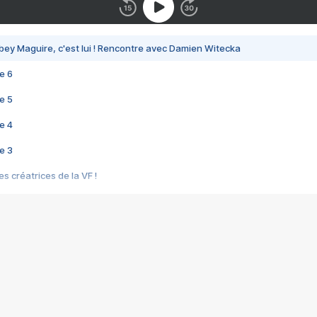
bey Maguire, c'est lui ! Rencontre avec Damien Witecka
e 6
e 5
e 4
e 3
s créatrices de la VF !
e 2
e 1
e Mektoub My Love arrive enfin ! Rencontre avec Shaïn Boumedine et Sal
i : après Toni en famille
elle réalise le bouleversant Dites lui que je l'aime