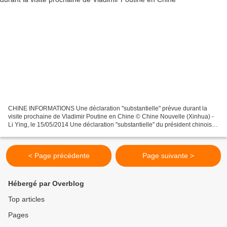
CHINE INFORMATIONS Une déclaration "substantielle" prévue durant la
visite prochaine de Vladimir Poutine en Chine © Chine Nouvelle (Xinhua) -
Li Ying, le 15/05/2014 Une déclaration "substantielle" du président chinois Xi
Jinping et de son homologue russe...
< Page précédente
Page suivante >
Hébergé par Overblog
Top articles
Pages