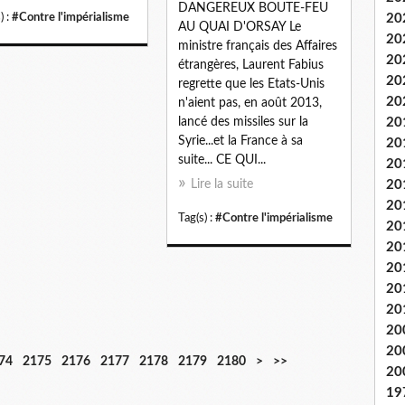
DANGEREUX BOUTE-FEU
) :
#Contre l'impérialisme
20
AU QUAI D'ORSAY Le
20
ministre français des Affaires
20
étrangères, Laurent Fabius
20
regrette que les Etats-Unis
20
n'aient pas, en août 2013,
lancé des missiles sur la
20
Syrie...et la France à sa
20
suite... CE QUI...
20
Lire la suite
20
20
Tag(s) :
#Contre l'impérialisme
20
20
20
20
20
20
20
2
2
2
2
2
2
2
2
2
3
3
3
3
3
3
3
74
2175
2176
2177
2178
2179
2180
>
>>
20
1
2
3
4
5
6
7
8
9
0
1
2
3
4
5
6
19
9
0
0
0
0
0
0
0
0
0
0
0
0
0
0
0