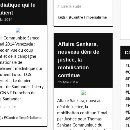
diatique qui le
Lire la suite
utient
Tag(s) :
#Contre l'impérialisme
ai 2014
il Communiste Samedi
Affaire Sankara,
ai 2014 Venezuela :
hec en vue du coup
nouveau déni de
at et de la campagne
justice, la
rnationale de
#L
mobilisation
èlement médiatique qui
#C
continue
outient Lu sur LGS
#
zuela : Le dernier
15 Mai 2014
#P
aut de Santander Thierry
#L
ONNE Francisco de
#I
a Santander...
Affaire Sankara, nouveau
#H
re la suite
déni de justice, la
#
mobilisation continue 7 mai
) :
#Contre l'impérialisme
#S
par Justice pour Thomas
Sankara Communiqué du
#L