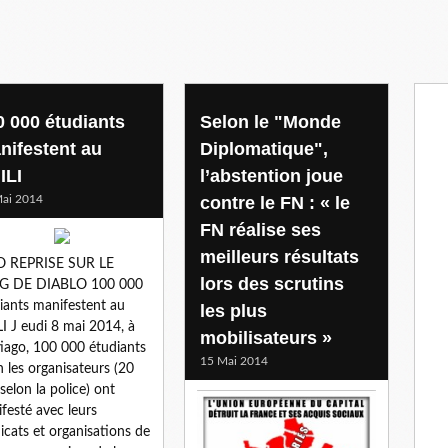
0 000 étudiants
Selon le "Monde
nifestent au
Diplomatique",
ILI
l’abstention joue
ai 2014
contre le FN : « le
FN réalise ses
meilleurs résultats
O REPRISE SUR LE
lors des scrutins
G DE DIABLO 100 000
iants manifestent au
les plus
I J eudi 8 mai 2014, à
mobilisateurs »
iago, 100 000 étudiants
15 Mai 2014
n les organisateurs (20
selon la police) ont
festé avec leurs
icats et organisations de