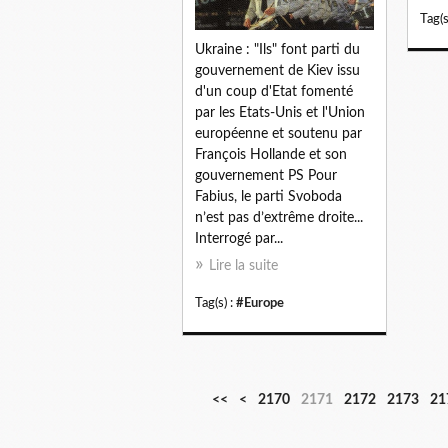
Tag(s
Ukraine : "Ils" font parti du
gouvernement de Kiev issu
d'un coup d'Etat fomenté
par les Etats-Unis et l'Union
européenne et soutenu par
François Hollande et son
gouvernement PS Pour
Fabius, le parti Svoboda
n’est pas d’extrême droite...
Interrogé par...
Lire la suite
Tag(s) :
#Europe
2
2
2
2
2
2
2
<<
<
2170
2171
2172
2173
21
1
1
1
1
1
1
1
0
1
2
3
4
5
6