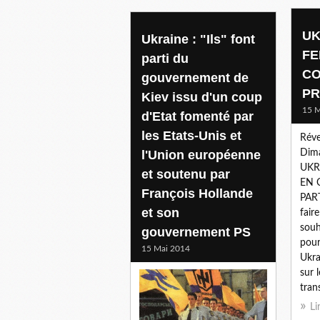
UK
Ukraine : "Ils" font
FE
parti du
CO
gouvernement de
PR
Kiev issu d'un coup
15 M
d'Etat fomenté par
les Etats-Unis et
Réve
l'Union européenne
Dim
UKR
et soutenu par
EN 
François Hollande
PART
et son
fair
souh
gouvernement PS
pour
15 Mai 2014
Ukra
sur 
tran
Li