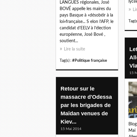
lycé
LANGUES régionales, José
BOVÉ appelle les maires du
Li
pays Basque à «désobéir à la
Tag(s
loi»française... S elon l’AFP, le
candidat d’EELV à l’élection
européenne, José Bové ,
soutient...
Le
Lire la suite
Al
Tag(s) :
#Politique française
Vl
15 M
Retour sur le
massacre d'Odessa
par les brigades de
Maïdan venues de
Kiev...
Blog
15 Mai 2014
Mai 
Alle