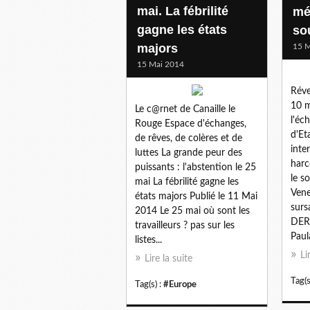
mai. La fébrilité
mé
gagne les états
so
majors
15 M
15 Mai 2014
Réve
10 m
Le c@rnet de Canaille le
l'éc
Rouge Espace d'échanges,
d'Et
de rêves, de colères et de
inte
luttes La grande peur des
harc
puissants : l'abstention le 25
le s
mai La fébrilité gagne les
Vene
états majors Publié le 11 Mai
surs
2014 Le 25 mai où sont les
DER
travailleurs ? pas sur les
Paul
listes...
Li
Lire la suite
Tag(s
Tag(s) :
#Europe