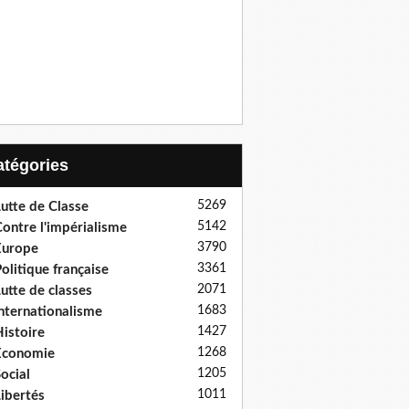
Catégories
5269
utte de Classe
5142
ontre l'impérialisme
3790
Europe
3361
olitique française
2071
utte de classes
1683
nternationalisme
1427
istoire
1268
Economie
1205
ocial
1011
ibertés