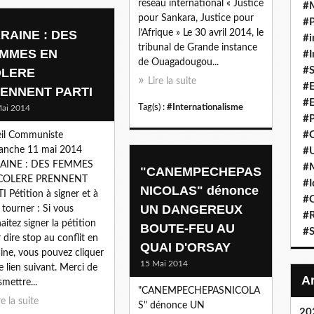
réseau international « Justice
#
pour Sankara, Justice pour
#P
RAINE : DES
l’Afrique » Le 30 avril 2014, le
#i
tribunal de Grande instance
MMES EN
#I
de Ouagadougou...
#S
LERE
Lire la suite
#E
ENNENT PARTI
#E
Tag(s) :
#Internationalisme
ai 2014
#P
#C
il Communiste
anche 11 mai 2014
#U
AINE : DES FEMMES
#
"CANEMPECHEPAS
COLERE PRENNENT
#I
NICOLAS" dénonce
I Pétition à signer et à
#C
UN DANGEREUX
e tourner : Si vous
#R
aitez signer la pétition
BOUTE-FEU AU
#S
 dire stop au conflit en
QUAI D'ORSAY
ine, vous pouvez cliquer
15 Mai 2014
le lien suivant. Merci de
smettre...
"CANEMPECHEPASNICOLA
re la suite
S" dénonce UN
20