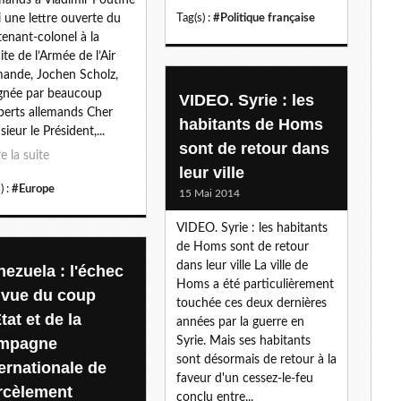
l
i une lettre ouverte du
Tag(s) :
#Politique française
tenant-colonel à la
aite de l’Armée de l’Air
mande, Jochen Scholz,
gnée par beaucoup
VIDEO. Syrie : les
perts allemands Cher
habitants de Homs
ieur le Président,...
sont de retour dans
re la suite
leur ville
) :
#Europe
15 Mai 2014
VIDEO. Syrie : les habitants
de Homs sont de retour
dans leur ville La ville de
nezuela : l'échec
Homs a été particulièrement
 vue du coup
touchée ces deux dernières
tat et de la
années par la guerre en
mpagne
Syrie. Mais ses habitants
sont désormais de retour à la
ternationale de
faveur d'un cessez-le-feu
rcèlement
conclu entre...