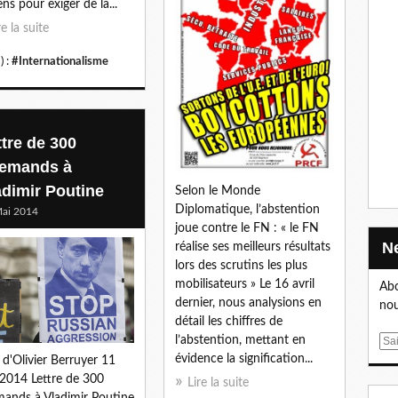
ens pour exiger de la...
re la suite
) :
#Internationalisme
ttre de 300
lemands à
adimir Poutine
Selon le Monde
Diplomatique, l’abstention
ai 2014
joue contre le FN : « le FN
réalise ses meilleurs résultats
lors des scrutins les plus
mobilisateurs » Le 16 avril
Abo
dernier, nous analysions en
nou
détail les chiffres de
l’abstention, mettant en
E
évidence la signification...
m
 d'Olivier Berruyer 11
a
2014 Lettre de 300
Lire la suite
i
mands à Vladimir Poutine