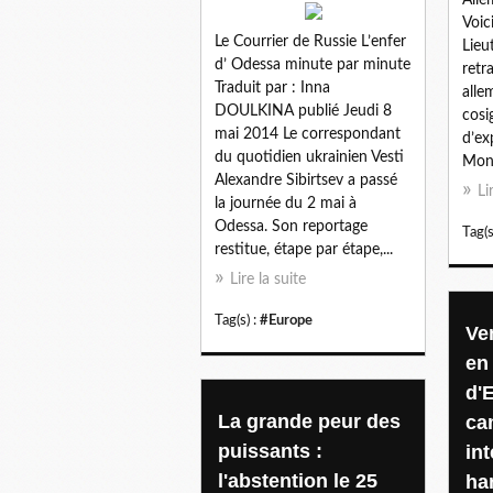
Voic
Le Courrier de Russie L’enfer
Lieu
d’ Odessa minute par minute
retr
Traduit par : Inna
alle
DOULKINA publié Jeudi 8
cosi
mai 2014 Le correspondant
d’ex
du quotidien ukrainien Vesti
Mons
Alexandre Sibirtsev a passé
Li
la journée du 2 mai à
Odessa. Son reportage
Tag(s
restitue, étape par étape,...
Lire la suite
Tag(s) :
#Europe
Ve
en
d'E
La grande peur des
ca
puissants :
in
l'abstention le 25
ha