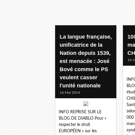
La langue française,
10
unificatrice de la
ma
Nation depuis 1539,
CH
est menacée : José
16 M
Bové comme le PS
veulent casser
INF
l'unité nationale
BLO
étud
16 Mai 2014
CHIL
Sant
selo
INFO REPRISE SUR LE
000 
BLOG DE DIABLO Pour «
mani
respecter le droit
synd
EUROPÉEN » sur les