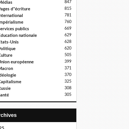
847
Médias
815
ages d"écriture
781
nternational
760
mpérialisme
669
ervices publics
629
ducation nationale
628
tats-Unis
620
olitique
505
ulture
399
nion européenne
371
Macron
370
déologie
325
apitalisme
308
ussie
305
anté
Archives
25