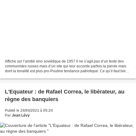
Affiche sur l’amitié sino soviétique de 1957 ll ne s’agit pas d’un texte des
communistes russes mais d’un site qui leur accorde parfois la parole mais
dont la tonalité est plus pro-Poutine tendance patriotique. Ce qu’il faut bien
mesurer comme l’explique...
L'Equateur : de Rafael Correa, le libérateur, au
règne des banquiers
Publié le 24/04/2021 à 05:24
Par
Jean Lévy