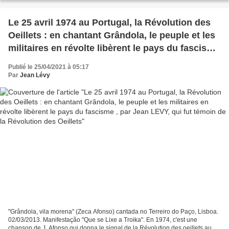
Le 25 avril 1974 au Portugal, la Révolution des
Oeillets : en chantant Grândola, le peuple et les
militaires en révolte libèrent le pays du fascisme
, par Jean LEVY, qui fut témoin de la Révolution
Publié le 25/04/2021 à 05:17
des Oeillets
Par
Jean Lévy
"Grândola, vila morena" (Zeca Afonso) cantada no Terreiro do Paço, Lisboa.
02/03/2013. Manifestação "Que se Lixe a Troika". En 1974, c'est une
chanson de J. Afonso qui donna le signal de la Révolution des oeillets au