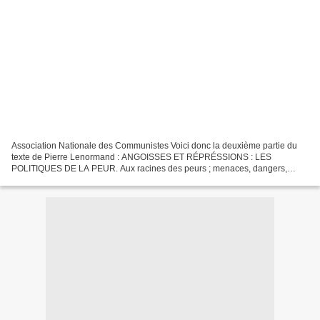
Association Nationale des Communistes Voici donc la deuxième partie du
texte de Pierre Lenormand : ANGOISSES ET RÉPRÉSSIONS : LES
POLITIQUES DE LA PEUR. Aux racines des peurs ; menaces, dangers,
risques. Les psychologues ont montré comment la peur pouvait...