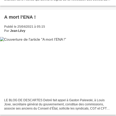
Portugal. Une révolution qui, sans...
A mort l’ENA !
Publié le 25/04/2021 à 05:15
Par
Jean Lévy
LE BLOG DE DESCARTES Debré fait appel à Gaston Palewski, à Louis
Joxe, secrétaire général du gouvernement, constitue des commissions,
associe ses anciens du Conseil d’État, sollicite les syndicats, CGT et CFTC
de la fonction publique, surmonte les oppositions...