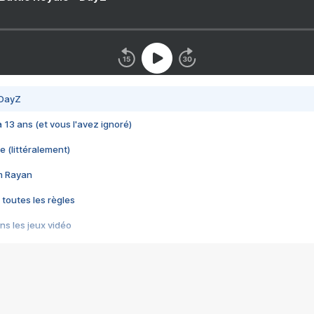
 DayZ
 a 13 ans (et vous l'avez ignoré)
e (littéralement)
im Rayan
 toutes les règles
s les jeux vidéo
us choquant de Rockstar ? - Le scandale BULLY
e plus moche de Steam
du RÊVE tourne au CAUCHEMAR