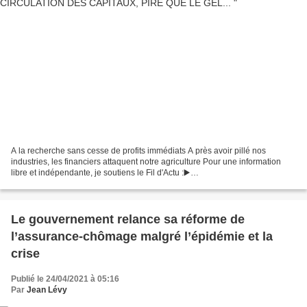
A la recherche sans cesse de profits immédiats A près avoir pillé nos
industries, les financiers attaquent notre agriculture Pour une information
libre et indépendante, je soutiens le Fil d'Actu :▶️
http://bit.ly/tipeeeActu*****L'équipe du Fil d'Actu...
Le gouvernement relance sa réforme de
l’assurance-chômage malgré l’épidémie et la
crise
Publié le 24/04/2021 à 05:16
Par
Jean Lévy