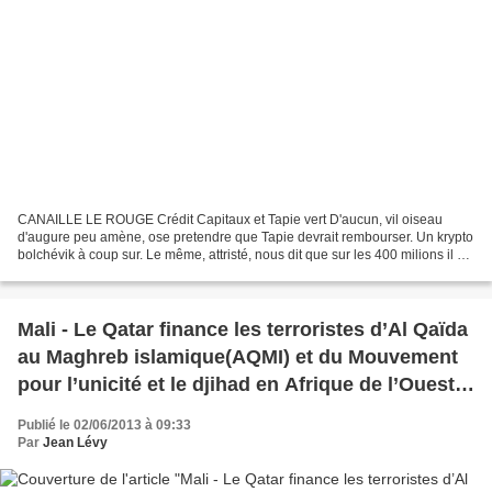
CANAILLE LE ROUGE Crédit Capitaux et Tapie vert D'aucun, vil oiseau
d'augure peu amène, ose pretendre que Tapie devrait rembourser. Un krypto
bolchévik à coup sur. Le même, attristé, nous dit que sur les 400 milions il ne
lui en reste plus que 100. Nationaliser...
Mali - Le Qatar finance les terroristes d’Al Qaïda
au Maghreb islamique(AQMI) et du Mouvement
pour l’unicité et le djihad en Afrique de l’Ouest
(MUJAO).
Publié le 02/06/2013 à 09:33
Par
Jean Lévy