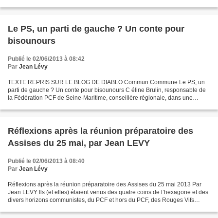
opéenne des syndicats (CES) et prenant ses distances...
Le PS, un parti de gauche ? Un conte pour
bisounours
Publié le 02/06/2013 à 08:42
Par
Jean Lévy
TEXTE REPRIS SUR LE BLOG DE DIABLO Commun Commune Le PS, un
parti de gauche ? Un conte pour bisounours C éline Brulin, responsable de
la Fédération PCF de Seine-Maritime, conseillère régionale, dans une
tribune libre de Paris-Normandie dénonce la politique...
Réflexions après la réunion préparatoire des
Assises du 25 mai, par Jean LEVY
Publié le 02/06/2013 à 08:40
Par
Jean Lévy
Réflexions après la réunion préparatoire des Assises du 25 mai 2013 Par
Jean LEVY Ils (et elles) étaient venus des quatre coins de l’hexagone et des
divers horizons communistes, du PCF et hors du PCF, des Rouges Vifs
Marseille et du PRCF, de la Polex...