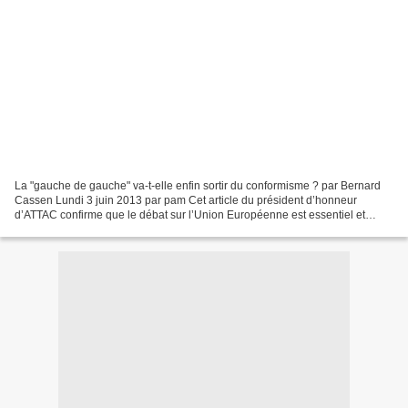
La "gauche de gauche" va-t-elle enfin sortir du conformisme ? par Bernard
Cassen Lundi 3 juin 2013 par pam Cet article du président d’honneur
d’ATTAC confirme que le débat sur l’Union Européenne est essentiel et
contribue à soulever la chape de Lyon idéologique...