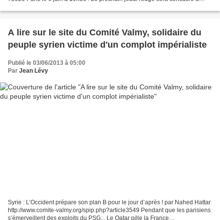
Cuba et aux acquis du socialisme cubain. Depuis 53...
A lire sur le site du Comité Valmy, solidaire du
peuple syrien victime d'un complot impérialiste
Publié le 03/06/2013 à 05:00
Par
Jean Lévy
Syrie : L’Occident prépare son plan B pour le jour d’après ! par Nahed Hattar
http://www.comite-valmy.org/spip.php?article3549 Pendant que les parisiens
s’émerveillent des exploits du PSG... Le Qatar pille la France