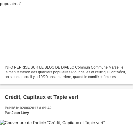
INFO REPRISE SUR LE BLOG DE DIABLO Commun Commune Marseille :
la manifestation des quartiers populaires P our celles et ceux qui l’ont vécu,
on se serait cru il y a 10/20 ans en arrière, quand le comité chômeurs
mobilisait pour la prime de Noël, les transports...
Crédit, Capitaux et Tapie vert
Publié le 02/06/2013 à 09:42
Par
Jean Lévy