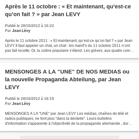
Après le 11 octobre : « Et maintenant, qu’est-ce
qu’on fait ? » par Jean LEVY
Publié le 28/10/2012 à 16:22
Par
Jean Lévy
Après le 11 octobre 2011 : « Et maintenant, qu’est-ce qu’on fait ? » par Jean
LEVY Il faut appeler un chat, un chat : les manif’s du 11 octobre 2011 n’ont
pas fait recette. Or, la colère populaire s’étend. Les grèves, aux quatre coins
de France, se multiplient....
MENSONGES A LA "UNE" DE NOS MEDIAS ou
la nouvelle Propaganda Abteilung, par Jean
LEVY
Publié le 28/10/2012 à 16:19
Par
Jean Lévy
MENSONGES A LA "UNE" par Jean LEVY Les médias, chaînes de télé et
radios publiques, ne font plus "dans la dentelle". Leurs bulletins
d'information s'apparente à l'objectivité de la propagande allemande , durant
l'Occupation. Seules sont admises les opinions...