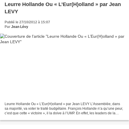
Leurre Hollande Ou « L’Eur(H)olland » par Jean
LEVY
Publié le 27/10/2012 à 15:07
Par
Jean Lévy
Leurre Hollande Ou « L’Eur(H)olland » par Jean LEVY L’Assemblée, dans
sa majorité, va voter le traité budgétaire. François Hollande n’a qu’une peur,
c’est que cette « victoire », il la doive à l’UMP. En effet, les leaders de la
droite ne cachent pas leur...