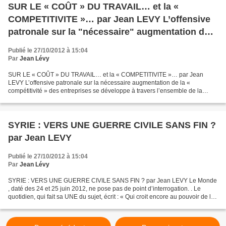
SUR LE « COÛT » DU TRAVAIL… et la «
COMPETITIVITE »… par Jean LEVY L’offensive
patronale sur la "nécessaire" augmentation de
la « compétitivité » des entreprises
Publié le 27/10/2012 à 15:04
Par
Jean Lévy
SUR LE « COÛT » DU TRAVAIL… et la « COMPETITIVITE »… par Jean
LEVY L’offensive patronale sur la nécessaire augmentation de la «
compétitivité » des entreprises se développe à travers l’ensemble de la
sphère idéologique du Capital. Toute l’armada des économistes...
SYRIE : VERS UNE GUERRE CIVILE SANS FIN ?
par Jean LEVY
Publié le 27/10/2012 à 15:04
Par
Jean Lévy
SYRIE : VERS UNE GUERRE CIVILE SANS FIN ? par Jean LEVY Le Monde
, daté des 24 et 25 juin 2012, ne pose pas de point d’interrogation. . Le
quotidien, qui fait sa UNE du sujet, écrit : « Qui croit encore au pouvoir de la
rue ? La violence et la généralisation...