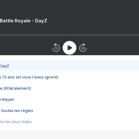
 Battle Royale - DayZ
 DayZ
 a 13 ans (et vous l'avez ignoré)
e (littéralement)
im Rayan
 toutes les règles
s les jeux vidéo
us choquant de Rockstar ? - Le scandale BULLY