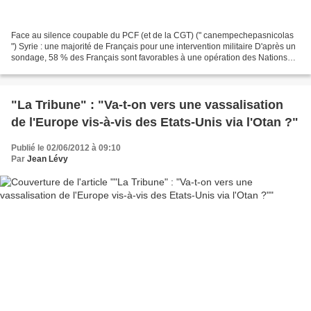
Face au silence coupable du PCF (et de la CGT) (" canempechepasnicolas
") Syrie : une majorité de Français pour une intervention militaire D'après un
sondage, 58 % des Français sont favorables à une opération des Nations
unies pour mettre fin au bain...
"La Tribune" : "Va-t-on vers une vassalisation
de l'Europe vis-à-vis des Etats-Unis via l'Otan ?"
Publié le 02/06/2012 à 09:10
Par
Jean Lévy