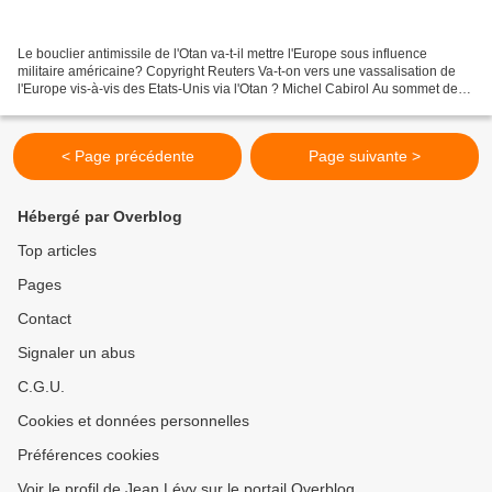
Le bouclier antimissile de l'Otan va-t-il mettre l'Europe sous influence
militaire américaine? Copyright Reuters Va-t-on vers une vassalisation de
l'Europe vis-à-vis des Etats-Unis via l'Otan ? Michel Cabirol Au sommet de
l'Otan à Chicago les 20 et 21...
< Page précédente
Page suivante >
Hébergé par Overblog
Top articles
Pages
Contact
Signaler un abus
C.G.U.
Cookies et données personnelles
Préférences cookies
Voir le profil de Jean Lévy sur le portail Overblog