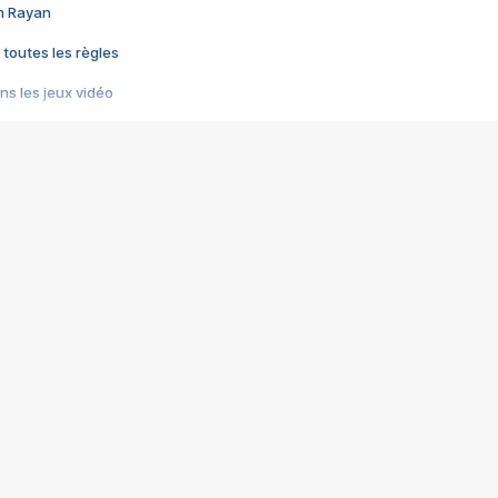
im Rayan
 toutes les règles
s les jeux vidéo
us choquant de Rockstar ? - Le scandale BULLY
e plus moche de Steam
du RÊVE tourne au CAUCHEMAR
pendant 8 heures
it… à tort
umiliés par un jeu vidéo
ire - Final Fantasy 8
ti un empire - Age of Empires
story DOFUS
tard, il crée l'un des pires jeux de tous les temps, MindsEye.