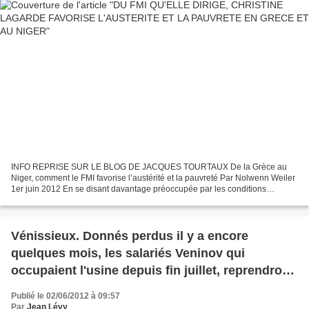
INFO REPRISE SUR LE BLOG DE JACQUES TOURTAUX De la Grèce au
Niger, comment le FMI favorise l’austérité et la pauvreté Par Nolwenn Weiler
1er juin 2012 En se disant davantage préoccupée par les conditions
déplorables de scolarisation des enfants nigériens...
Vénissieux. Donnés perdus il y a encore
quelques mois, les salariés Veninov qui
occupaient l'usine depuis fin juillet, reprendront
le travail à la rentrée. Cela valait bien une
Publié le 02/06/2012 à 09:57
grande fête.
Par
Jean Lévy