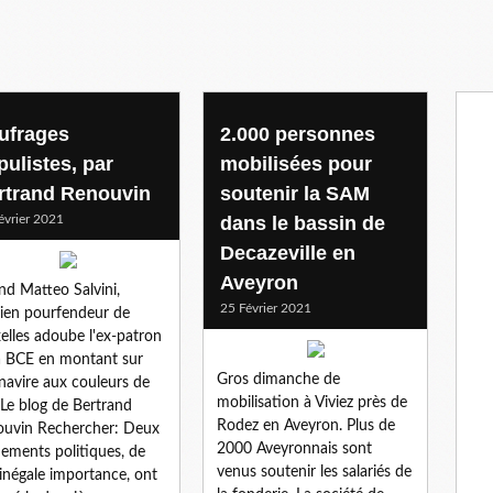
ufrages
2.000 personnes
pulistes, par
mobilisées pour
rtrand Renouvin
soutenir la SAM
évrier 2021
dans le bassin de
Decazeville en
Aveyron
d Matteo Salvini,
25 Février 2021
cien pourfendeur de
elles adoube l'ex-patron
a BCE en montant sur
Gros dimanche de
navire aux couleurs de
mobilisation à Viviez près de
 Le blog de Bertrand
Rodez en Aveyron. Plus de
uvin Rechercher: Deux
2000 Aveyronnais sont
ements politiques, de
venus soutenir les salariés de
 inégale importance, ont