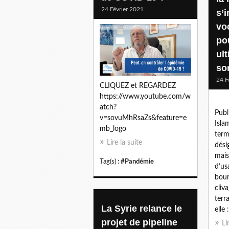
24 Février 2021
s’
vo
po
ul
so
24 F
CLIQUEZ et REGARDEZ
https://www.youtube.com/w
atch?
Publ
v=sovuMhRsaZs&feature=e
Isla
mb_logo
term
Lire la suite
dési
mais
Tag(s) :
#Pandémie
d’us
bour
cliv
terr
La Syrie relance le
elle 
projet de pipeline
Li