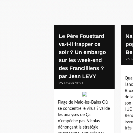
Le Père Fouettard
Na
va-t-il frapper ce
po
soir ? Un embargo
Be
sur les week-end
25 F
des Francilliens ?
par Jean LEVY
Quan
25 Février 2021
l'an
Brux
de l
Plage de Malo-les-Bains Où
son 
se concentre le virus ? valide
l'UE
les analyses de Ça
Reno
n'empêche pas Nicolas
évén
dénonçant la stratégie
très