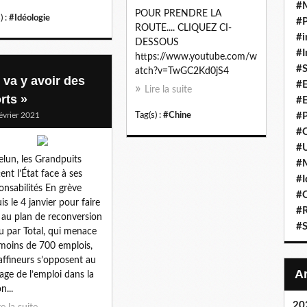
#
POUR PRENDRE LA
) :
#Idéologie
#P
ROUTE.... CLIQUEZ CI-
#i
DESSOUS
#I
https://www.youtube.com/w
#S
atch?v=TwGC2Kd0jS4
l va y avoir des
#E
Lire la suite
rts »
#E
évrier 2021
Tag(s) :
#Chine
#P
#C
#U
lun, les Grandpuits
#
ent l’État face à ses
#I
onsabilités En grève
#C
is le 4 janvier pour faire
#R
 au plan de reconversion
#S
u par Total, qui menace
moins de 700 emplois,
raffineurs s’opposent au
age de l’emploi dans la
n...
20