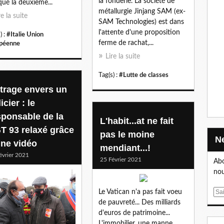
la fonderie. La société de
ué la deuxième...
métallurgie Jinjang SAM (ex-
re la suite
SAM Technologies) est dans
l'attente d'une proposition
) :
#Italie Union
ferme de rachat,...
péenne
Lire la suite
Tag(s) :
#Lutte de classes
trage envers un
icier : le
sponsable de la
L'habit...at ne fait
T 93 relaxé grâce
pas le moine
une vidéo
mendiant...!
évrier 2021
25 Février 2021
Abo
nou
Le Vatican n'a pas fait voeu
E
de pauvreté... Des milliards
m
d'euros de patrimoine...
a
L'immobilier, une manne
i