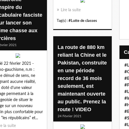
inspire du
Lire la suite
cabulaire fasciste
Tag(s) :
#Lutte de classes
ur lancer son
time chasse aux
rcières
évrier 2021
La route de 880 km
reliant la Chine et le
Pakistan, construite
ié 22 février 2021 -
#L
mo-gauchisme, n.m :
en une période
#C
e dénué de sens, ne
record de 36 mois
#
gnant aucune réalité,
#P
seulement, est
 doté d’une valeur
#L
maintenant ouverte
age permettant à la
#I
geoisie de situer le
au public. Prenez la
#H
age sur un nouveau
route ! VIDEO
#
ain plus confortable pour
24 Février 2021
: “les républicains” et...
#S
#L
re la suite