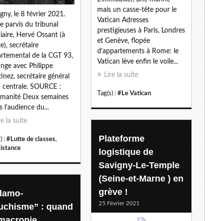
mais un casse-tête pour le
l
gny, le 8 février 2021.
Vatican Adresses
le parvis du tribunal
prestigieuses à Paris, Londres
ciaire, Hervé Ossant (à
et Genève, flopée
e), secrétaire
d'appartements à Rome: le
rtemental de la CGT 93,
Vatican lève enfin le voile...
nge avec Philippe
Lire la suite
inez, secrétaire général
a centrale. SOURCE :
Tag(s) :
#Le Vatican
manité Deux semaines
s l’audience du...
re la suite
Plateforme
) :
#Lutte de classes
,
istance
logistique de
Savigny-Le-Temple
(Seine-et-Marne ) en
grève !
slamo-
25 Février 2021
uchisme” : quand
 macronie