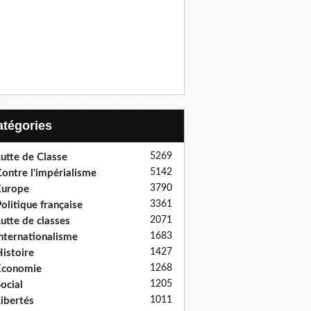
Catégories
5269
utte de Classe
5142
ontre l'impérialisme
3790
Europe
3361
olitique française
2071
utte de classes
1683
nternationalisme
1427
istoire
1268
Economie
1205
ocial
1011
ibertés