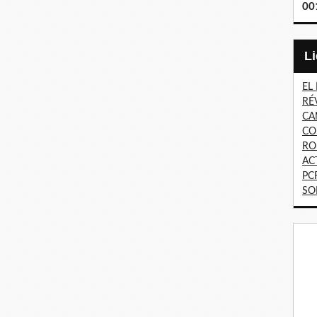
00
EL
RÉ
CA
CO
RO
AC
PC
SO