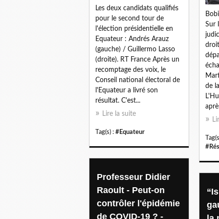
Les deux candidats qualifiés
Bobi
pour le second tour de
Sur 
l'élection présidentielle en
judi
Equateur : Andrés Arauz
droit
(gauche) / Guillermo Lasso
dépa
(droite). RT France Après un
écha
recomptage des voix, le
Mart
Conseil national électoral de
de l
l'Equateur a livré son
L'Hu
résultat. C'est...
aprè
Lire la suite
Li
Tag(s) :
#Equateur
Tag(s
#Rés
Professeur Didier
Raoult - Peut-on
“I
contrôler l'épidémie
ga
de COVID-19 ? -
la