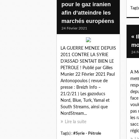
pour le gaz iranien
Tag(s
afin d’atteindre les
marchés européens
24 Février 2021
« I
mo
LA GUERRE MENEE DEPUIS
24 F
2011 CONTRE LA SYRIE
D'ASSAD SENTAIT BIEN LE
PETROLE ! Publié par Gilles
A Me
Munier 22 Février 2021 Paul
mett
Antonopoulos ( revue de
resp
presse : Breizh Info –
depu
21/2/21 ) Les gazoducs
face
Nord, Blue, Turk, Yamal et
voul
South Streams, ainsi que
pas 
NordStream...
les 
Lire la suite
sacc
régio
Tag(s) :
#Syrie - Pétrole