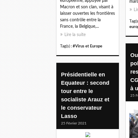
européenne, appuyée par
marq
Macron et son clan, visant à
Li
laisser ouvertes les frontières
sans contrôle entre la
Tag(s
France, la Belgique,...
euro
Lire la suite
Tag(s) :
#Virus et Europe
Ou
pol
re
Présidentielle en
CG
Equateur : second
à 
tour entre le
25 F
socialiste Arauz et
le conservateur
Lasso
25 Février 2021