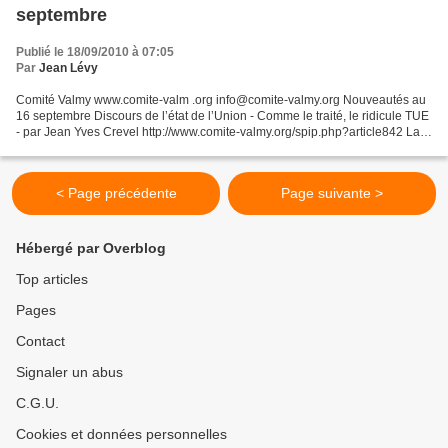
septembre
Publié le 18/09/2010 à 07:05
Par
Jean Lévy
Comité Valmy www.comite-valm .org info@comite-valmy.org Nouveautés au
16 septembre Discours de l’état de l’Union - Comme le traité, le ridicule TUE
- par Jean Yves Crevel http://www.comite-valmy.org/spip.php?article842 La
Revanche des collabos ! - par...
< Page précédente
Page suivante >
Hébergé par Overblog
Top articles
Pages
Contact
Signaler un abus
C.G.U.
Cookies et données personnelles