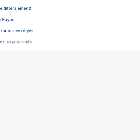
e (littéralement)
im Rayan
 toutes les règles
s les jeux vidéo
us choquant de Rockstar ? - Le scandale BULLY
e plus moche de Steam
du RÊVE tourne au CAUCHEMAR
pendant 8 heures
it… à tort
umiliés par un jeu vidéo
ire - Final Fantasy 8
ti un empire - Age of Empires