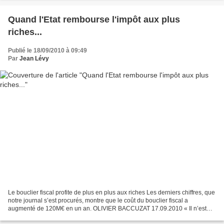
Quand l'Etat rembourse l'impôt aux plus
riches...
Publié le 18/09/2010 à 09:49
Par
Jean Lévy
Le bouclier fiscal profite de plus en plus aux riches Les derniers chiffres, que
notre journal s’est procurés, montre que le coût du bouclier fiscal a
augmenté de 120M€ en un an. OLIVIER BACCUZAT 17.09.2010 « Il n’est
pas question pour le gouvernement...