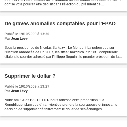
dont le vote pourrait être décisif dans l'élection du président de
l'Etablissement public d'aménagement de La...
De graves anomalies comptables pour l'EPAD
Publié le 19/10/2009 à 13:30
Par
Jean Lévy
Sous la présidence de Nicolas Sarkozy... Le Monde.fr La polémique sur
l'élection annoncée de En 2007, les sites ‘ bakchich.info ’ et ‘ Monputeaux ’
citaient le courrier adressé par Philippe Séguin , le premier président de la
Cour des comptes, au ministre...
Supprimer le dollar ?
Publié le 19/10/2009 à 13:27
Par
Jean Lévy
Notre ami Gilles BACHELIER nous adresse cette proposition : La
République Islamique d´Iran vient de prendre la courageuse et innovante
decision de supprimer définitivement le dollar de ses échanges
commerciaux ainsi que de ses réserves de change (voir...