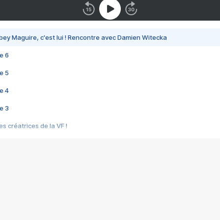
bey Maguire, c'est lui ! Rencontre avec Damien Witecka
e 6
e 5
e 4
e 3
s créatrices de la VF !
e 2
e 1
e Mektoub My Love arrive enfin ! Rencontre avec Shaïn Boumedine et Sal
i : après Toni en famille
elle réalise le bouleversant Dites lui que je l'aime