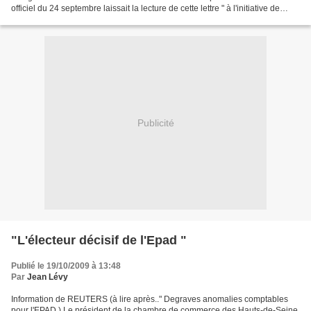
officiel du 24 septembre laissait la lecture de cette lettre " à l'initiative de
chacun ", le ministère...
Publicité
"L'électeur décisif de l'Epad "
Publié le 19/10/2009 à 13:48
Par
Jean Lévy
Information de REUTERS (à lire après.." Degraves anomalies comptables
pour l'EPAD ) Le président de la chambre de commerce des Hauts-de-Seine,