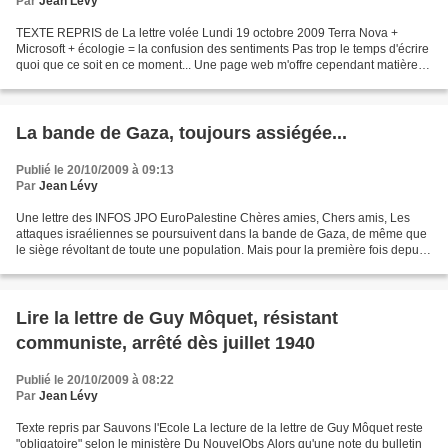
Par
Jean Lévy
TEXTE REPRIS de La lettre volée Lundi 19 octobre 2009 Terra Nova +
Microsoft + écologie = la confusion des sentiments Pas trop le temps d'écrire
quoi que ce soit en ce moment... Une page web m'offre cependant matière à
jugement lapidaire, tant elle n'offre...
La bande de Gaza, toujours assiégée...
Publié le 20/10/2009 à 09:13
Par
Jean Lévy
Une lettre des INFOS JPO EuroPalestine Chères amies, Chers amis, Les
attaques israéliennes se poursuivent dans la bande de Gaza, de même que
le siège révoltant de toute une population. Mais pour la première fois depuis
des décennies, les dirigeants israéliens...
Lire la lettre de Guy Môquet, résistant
communiste, arrêté dès juillet 1940
Publié le 20/10/2009 à 08:22
Par
Jean Lévy
Texte repris par Sauvons l'Ecole La lecture de la lettre de Guy Môquet reste
"obligatoire" selon le ministère Du NouvelObs Alors qu'une note du bulletin