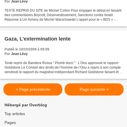
Par
Jean Lévy
TEXTE REPRIS DU SITE de Michel Collon Pour engager le débat en faisant
des commentaires Boycott, Désinvestissement, Sanctions contre Israël :
Réponse à Uri Avnery de Michel Warschawski L'appel pour le « BDS » -
Boycott, Désinvestissement, Sanctions –...
Gaza, L'extermination lente
Publié le 18/10/2009 à 09:09
Par
Jean Lévy
Texte repris de Bandera Rossa " Plomb durci " : L’Onu approuve le rapport
Goldstone Le Conseil des droits de l’homme de l’Onu a repris à son compte
vendredi le rapport du magistrat indépendant Richard Goldstone faisant état
de crimes de guerre du Hamas,...
< Page précédente
Page suivante >
Hébergé par Overblog
Top articles
Pages