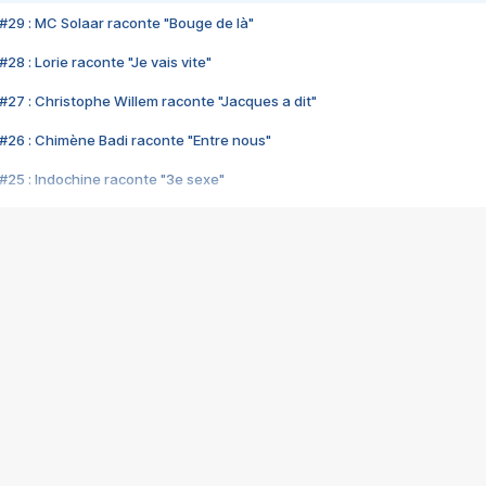
#29 : MC Solaar raconte "Bouge de là"
28 : Lorie raconte "Je vais vite"
#27 : Christophe Willem raconte "Jacques a dit"
#26 : Chimène Badi raconte "Entre nous"
#25 : Indochine raconte "3e sexe"
#24 : Zaho raconte "C'est chelou"
#23 : Patrick Bruel raconte "Au café des délices"
#22 : Kyo raconte "Le chemin"
#21 : Nolwenn Leroy raconte "Cassé"
#20 : Patrick Hernandez raconte "Born to be alive"
#19 : Lorie raconte "Près de moi"
#18 : Michael Jones raconte "A nos actes manqués" (avec Jean-Jacque