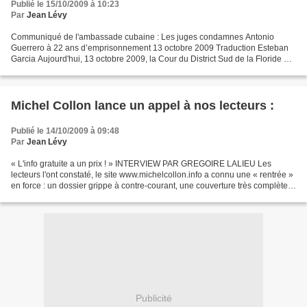
Publié le 15/10/2009 à 10:23
Par
Jean Lévy
Communiqué de l'ambassade cubaine : Les juges condamnes Antonio
Guerrero à 22 ans d’emprisonnement 13 octobre 2009 Traduction Esteban
Garcia Aujourd'hui, 13 octobre 2009, la Cour du District Sud de la Floride a
rendu une nouvelle sentence contre Antonio...
Michel Collon lance un appel à nos lecteurs :
Publié le 14/10/2009 à 09:48
Par
Jean Lévy
« L'info gratuite a un prix ! » INTERVIEW PAR GREGOIRE LALIEU Les
lecteurs l'ont constaté, le site www.michelcollon.info a connu une « rentrée »
en force : un dossier grippe à contre-courant, une couverture très complète
sur le Honduras (contrastant avec...
Publicité