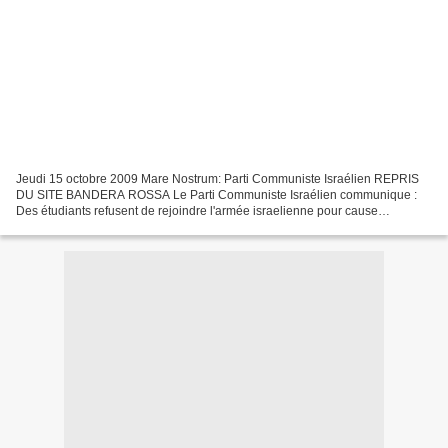
Jeudi 15 octobre 2009 Mare Nostrum: Parti Communiste Israélien REPRIS
DU SITE BANDERA ROSSA Le Parti Communiste Israélien communique :
Des étudiants refusent de rejoindre l'armée israelienne pour cause
d'occupation Lettre co-signée par une centaine de...