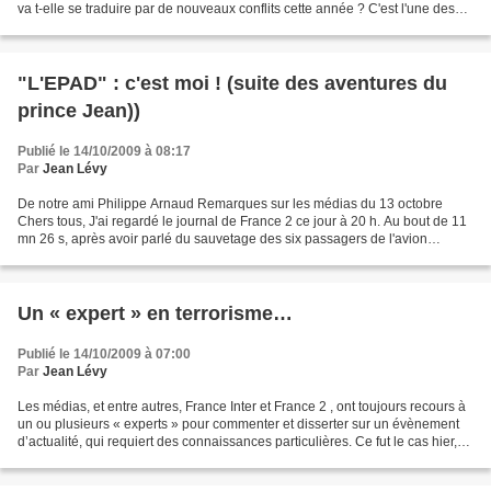
va t-elle se traduire par de nouveaux conflits cette année ? C'est l'une des
questions posées en cette rentrée...
"L'EPAD" : c'est moi ! (suite des aventures du
prince Jean))
Publié le 14/10/2009 à 08:17
Par
Jean Lévy
De notre ami Philippe Arnaud
Remarques sur les médias du 13 octobre
Chers tous, J'ai regardé le journal de France 2 ce jour à 20 h. Au bout de 11
mn 26 s, après avoir parlé du sauvetage des six passagers de l'avion
accidenté au...
Un « expert » en terrorisme…
Publié le 14/10/2009 à 07:00
Par
Jean Lévy
Les médias, et entre autres, France Inter et France 2 , ont toujours recours à
un ou plusieurs « experts » pour commenter et disserter sur un évènement
d’actualité, qui requiert des connaissances particulières. Ce fut le cas hier,
sur les ondes de la...