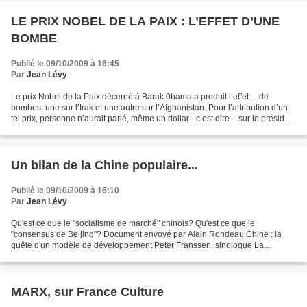
LE PRIX NOBEL DE LA PAIX : L’EFFET D’UNE
BOMBE
Publié le 09/10/2009 à 16:45
Par
Jean Lévy
Le prix Nobel de la Paix décerné à Barak 0bama a produit l’effet… de
bombes, une sur l’Irak et une autre sur l’Afghanistan. Pour l’attribution d’un
tel prix, personne n’aurait parié, même un dollar - c’est dire – sur le président
des Etats-Unis. Vous...
Un bilan de la Chine populaire...
Publié le 09/10/2009 à 16:10
Par
Jean Lévy
Qu'est ce que le "socialisme de marché" chinois? Qu'est ce que le
"consensus de Beijing"? Document envoyé par Alain Rondeau Chine : la
quête d'un modèle de développement Peter Franssen, sinologue La
République populaire de Chine fête son 60e anniversaire....
MARX, sur France Culture