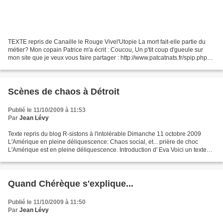
TEXTE repris de Canaille le Rouge Vivel'Utopie La mort fait-elle partie du
métier? Mon copain Patrice m'a écrit : Coucou, Un p'tit coup d'gueule sur
mon site que je veux vous faire partager : http://www.patcatnats.fr/spip.php?
article446 Certes beaucoup...
Scènes de chaos à Détroit
Publié le 11/10/2009 à 11:53
Par
Jean Lévy
Texte repris du blog R-sistons à l'intolérable Dimanche 11 octobre 2009
L'Amérique en pleine déliquescence: Chaos social, et... prière de choc
L'Amérique est en pleine déliquescence. Introduction d' Eva Voici un texte
révélateur: L'un, sur des citoyens...
Quand Chérèque s'explique...
Publié le 11/10/2009 à 11:50
Par
Jean Lévy