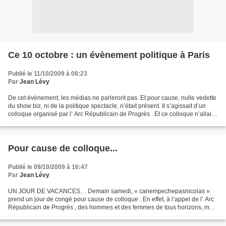
Ce 10 octobre : un évènement politique à Paris
Publié le 11/10/2009 à 08:23
Par
Jean Lévy
De cet évènement, les médias ne parleront pas. Et pour cause, nulle vedette
du show biz, ni de la politique spectacle, n’était présent. Il s’agissait d’un
colloque organisé par l’ Arc Républicain de Progrès . Et ce colloque n’allait
pas dans le sens du...
Pour cause de colloque...
Publié le 09/10/2009 à 16:47
Par
Jean Lévy
UN JOUR DE VACANCES… Demain samedi, « canempechepasnicolas »
prend un jour de congé pour cause de colloque . En effet, à l’appel de l’ Arc
Républicain de Progrès , des hommes et des femmes de tous horizons, mais
tous partisans d’une France libérée du...