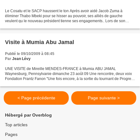
Le Cosatu et le SACP haussent le ton Après avoir aidé Jacob Zuma à
éliminer Thabo Mbeki pour se hisser au pouvoir, ses alliés de gauche
veulent qu le nouveau président tienne ses engagements.. Lors de son
dixième congrès, la semaine passée, le Congress...
Visite à Mumia Abu Jamal
Publié le 09/10/2009 à 08:45
Par
Jean Lévy
UNE VISITE de Mireille MENDES-FRANCE à Mumia ABU JAMAL
Waynesburg, Pennsylvanie dimanche 23 août 09 Une rencontre, deux voix
Fondation Frantz Fanon "Une fois encore, à la sortie du tournant de Progress
Drive, légérement en contre bas, se dressent deux...
< Page précédente
Page suivante >
Hébergé par Overblog
Top articles
Pages