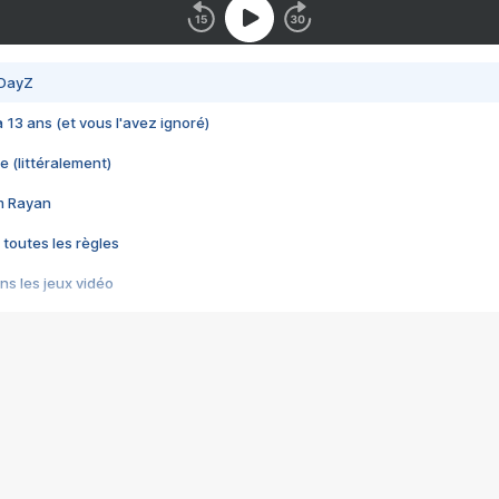
 DayZ
 a 13 ans (et vous l'avez ignoré)
e (littéralement)
im Rayan
 toutes les règles
s les jeux vidéo
us choquant de Rockstar ? - Le scandale BULLY
e plus moche de Steam
du RÊVE tourne au CAUCHEMAR
pendant 8 heures
it… à tort