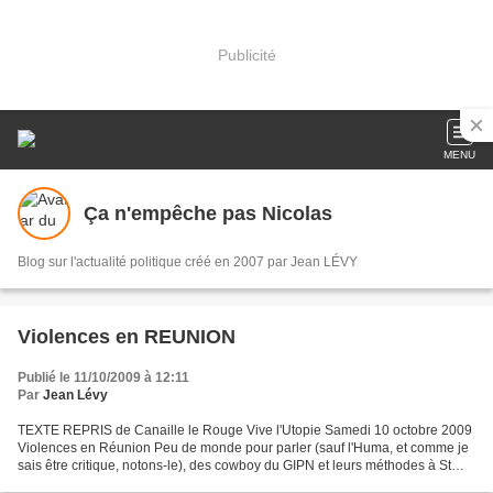
Publicité
MENU
Ça n'empêche pas Nicolas
Blog sur l'actualité politique créé en 2007 par Jean LÉVY
Violences en REUNION
Publié le 11/10/2009 à 12:11
Par
Jean Lévy
TEXTE REPRIS de Canaille le Rouge Vive l'Utopie Samedi 10 octobre 2009
Violences en Réunion Peu de monde pour parler (sauf l'Huma, et comme je
sais être critique, notons-le), des cowboy du GIPN et leurs méthodes à St
Louis de la Réunion. Pas grand monde...