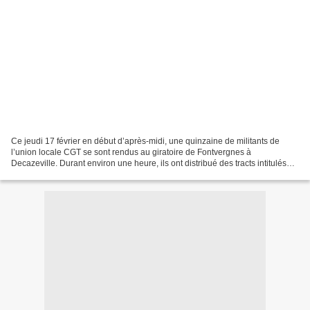
Ce jeudi 17 février en début d’après-midi, une quinzaine de militants de
l’union locale CGT se sont rendus au giratoire de Fontvergnes à
Decazeville. Durant environ une heure, ils ont distribué des tracts intitulés
«Tous mobilisés pour que vive la SAM»...