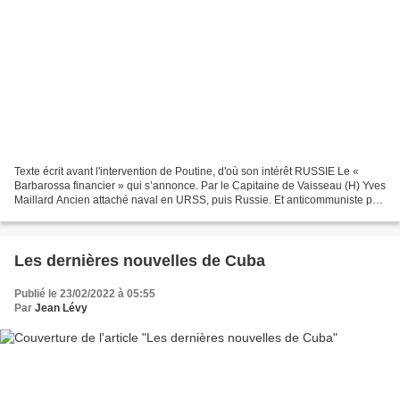
Texte écrit avant l'intervention de Poutine, d'où son intérêt RUSSIE Le «
Barbarossa financier » qui s’annonce. Par le Capitaine de Vaisseau (H) Yves
Maillard Ancien attaché naval en URSS, puis Russie. Et anticommuniste par
surcroi... Ne croyez pas un...
Les dernières nouvelles de Cuba
Publié le 23/02/2022 à 05:55
Par
Jean Lévy