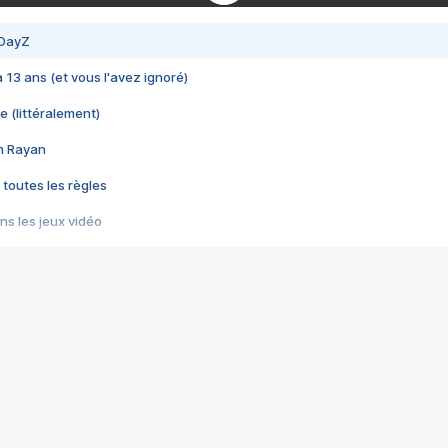
 DayZ
 a 13 ans (et vous l'avez ignoré)
e (littéralement)
im Rayan
 toutes les règles
s les jeux vidéo
us choquant de Rockstar ? - Le scandale BULLY
e plus moche de Steam
du RÊVE tourne au CAUCHEMAR
pendant 8 heures
it… à tort
umiliés par un jeu vidéo