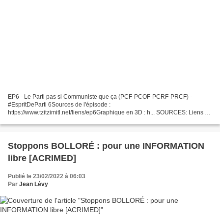
EP6 - Le Parti pas si Communiste que ça (PCF-PCOF-PCRF-PRCF) -
#EspritDeParti 6Sources de l'épisode :
https://www.tzitzimitl.net/liens/ep6Graphique en 3D : h... SOURCES: Liens de
Tzitzimitl https://www.tzitzimitl.net/liens/ep6 VIDEO REPRISE SUR
Commun...
Stoppons BOLLORÉ : pour une INFORMATION
libre [ACRIMED]
Publié le 23/02/2022 à 06:03
Par
Jean Lévy