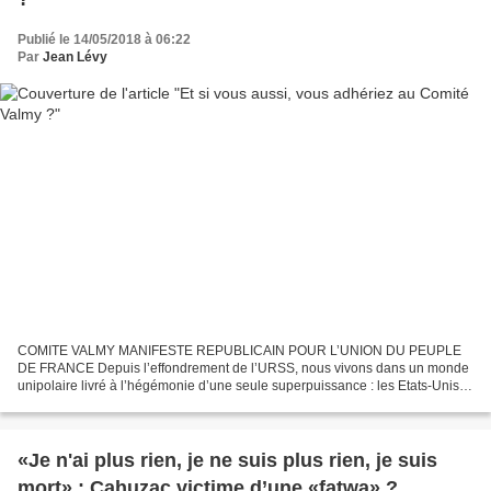
Publié le 14/05/2018 à 06:22
Par
Jean Lévy
COMITE VALMY MANIFESTE REPUBLICAIN POUR L’UNION DU PEUPLE
DE FRANCE Depuis l’effondrement de l’URSS, nous vivons dans un monde
unipolaire livré à l’hégémonie d’une seule superpuissance : les Etats-Unis
d’Amérique. Cette situation nouvelle entraîne des...
«Je n'ai plus rien, je ne suis plus rien, je suis
mort» : Cahuzac victime d’une «fatwa» ?