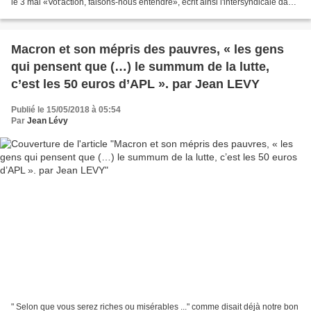
le 3 mai «Vot'action, faisons-nous entendre», écrit ainsi l'intersyndicale dans
un tract, dans lequel elle appelle...
Macron et son mépris des pauvres, « les gens
qui pensent que (…) le summum de la lutte,
c’est les 50 euros d’APL ». par Jean LEVY
Publié le 15/05/2018 à 05:54
Par
Jean Lévy
" Selon que vous serez riches ou misérables ..." comme disait déjà notre bon