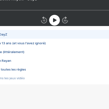
 DayZ
 a 13 ans (et vous l'avez ignoré)
e (littéralement)
im Rayan
 toutes les règles
s les jeux vidéo
us choquant de Rockstar ? - Le scandale BULLY
e plus moche de Steam
du RÊVE tourne au CAUCHEMAR