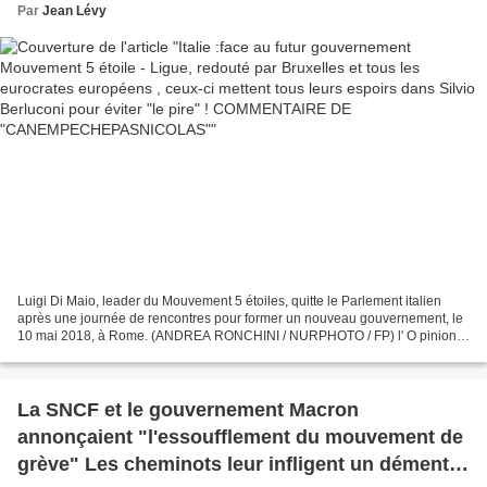
"le pire" ! COMMENTAIRE DE
Par
Jean Lévy
"CANEMPECHEPASNICOLAS"
Luigi Di Maio, leader du Mouvement 5 étoiles, quitte le Parlement italien
après une journée de rencontres pour former un nouveau gouvernement, le
10 mai 2018, à Rome. (ANDREA RONCHINI / NURPHOTO / FP) l' O pinion
Dimanche soir, la Ligue et le Mouvement...
La SNCF et le gouvernement Macron
annonçaient "l'essoufflement du mouvement de
grève" Les cheminots leur infligent un démenti