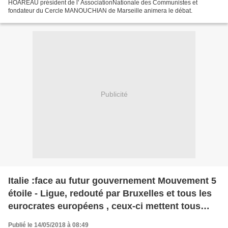
HOAREAU président de l' AssociationNationale des Communistes et
fondateur du Cercle MANOUCHIAN de Marseille animera le débat.
Publicité
Italie :face au futur gouvernement Mouvement 5
étoile - Ligue, redouté par Bruxelles et tous les
eurocrates européens , ceux-ci mettent tous
leurs espoirs dans Silvio Berluconi pour éviter
Publié le 14/05/2018 à 08:49