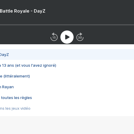
 Battle Royale - DayZ
 DayZ
 a 13 ans (et vous l'avez ignoré)
e (littéralement)
im Rayan
 toutes les règles
s les jeux vidéo
us choquant de Rockstar ? - Le scandale BULLY
e plus moche de Steam