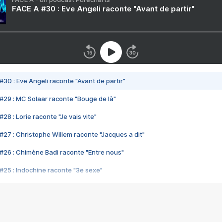
FACE A #30 : Eve Angeli raconte "Avant de partir"
#30 : Eve Angeli raconte "Avant de partir"
#29 : MC Solaar raconte "Bouge de là"
28 : Lorie raconte "Je vais vite"
#27 : Christophe Willem raconte "Jacques a dit"
#26 : Chimène Badi raconte "Entre nous"
#25 : Indochine raconte "3e sexe"
#24 : Zaho raconte "C'est chelou"
#23 : Patrick Bruel raconte "Au café des délices"