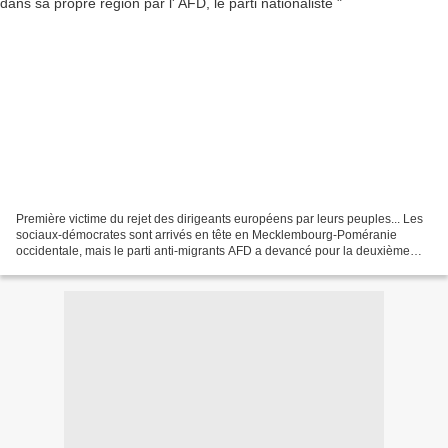
Première victime du rejet des dirigeants européens par leurs peuples... Les
sociaux-démocrates sont arrivés en tête en Mecklembourg-Poméranie
occidentale, mais le parti anti-migrants AFD a devancé pour la deuxième
place la CDU de la chancelière , pourtant...