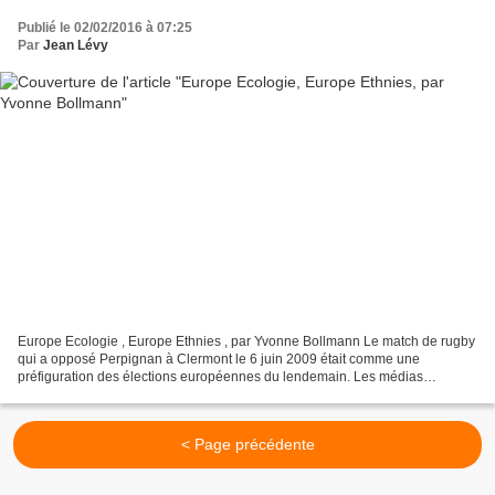
Publié le 02/02/2016 à 07:25
Par
Jean Lévy
Europe Ecologie , Europe Ethnies , par Yvonne Bollmann Le match de rugby
qui a opposé Perpignan à Clermont le 6 juin 2009 était comme une
préfiguration des élections européennes du lendemain. Les médias
semblaient s’être concertés pour parler avant, pendant,...
< Page précédente