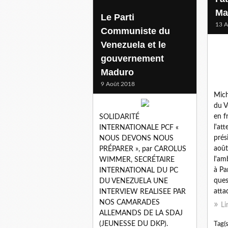
Ma
Le Parti
13 A
Communiste du
Venezuela et le
gouvernement
Maduro
9 Août 2018
Mich
du V
en f
SOLIDARITÉ
l'att
INTERNATIONALE PCF «
prés
NOUS DEVONS NOUS
août
PRÉPARER », par CAROLUS
l'am
WIMMER, SECRÉTAIRE
à Pa
INTERNATIONAL DU PC
ques
DU VENEZUELA UNE
atta
INTERVIEW REALISEE PAR
NOS CAMARADES
Li
ALLEMANDS DE LA SDAJ
(JEUNESSE DU DKP).
Tag(s