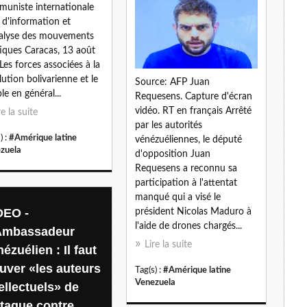
uniste internationale
l
 d'information et
alyse des mouvements
tiques Caracas, 13 août
 Les forces associées à la
lution bolivarienne et le
Source: AFP Juan
le en général...
Requesens. Capture d'écran
vidéo. RT en français Arrêté
re la suite
par les autorités
) :
#Amérique latine
vénézuéliennes, le député
zuela
d'opposition Juan
Requesens a reconnu sa
participation à l'attentat
manqué qui a visé le
DEO -
président Nicolas Maduro à
l'aide de drones chargés...
Ambassadeur
Lire la suite
ézuélien : Il faut
ouver «les auteurs
Tag(s) :
#Amérique latine
Venezuela
ellectuels» de
ttaque contre