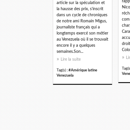
rapp
article sur la spéculation et
Nico
la hausse des prix, s’inscrit
réch
dans un cycle de chroniques
comm
de notre ami Romain Migus,
char
journaliste français qui a
Cara
longtemps exercé son métier
accu
au Venezuela où il se trouvait
droi
encore il y a quelques
Colo
semaines.Son...
Li
Lire la suite
Tag(s
Tag(s) :
#Amérique latine
Vene
Venezuela