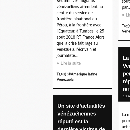
Reuters Des migrants
sout
vénézuéliens attendent au
par...
centre du service de
Li
frontière binational du
Pérou, à la frontière avec
Tag(s
l'Equateur, à Tumbes, le 25
Vene
août 2018 RT France Alors
que la crise fait rage au
Venezuela, l'écrivain et
journaliste...
La
Lire la suite
Ve
pe
Tag(s) :
#Amérique latine
Venezuela
ré
ter
18 A
Un site d’actualités
vénézuéliennes
La m
réputé est la
perm
acti
dernière victime de