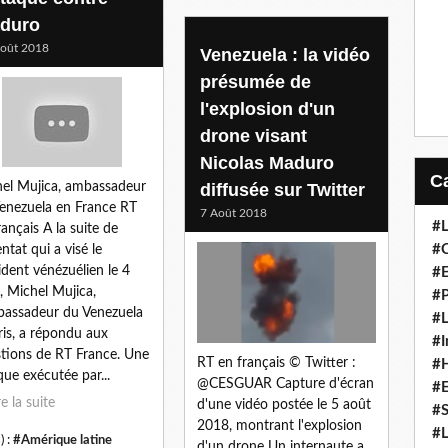
duro
oût 2018
Venezuela : la vidéo
présumée de
l'explosion d'un
drone visant
Nicolas Maduro
el Mujica, ambassadeur
diffusée sur Twitter
enezuela en France RT
7 Août 2018
#L
rançais A la suite de
#C
entat qui a visé le
ident vénézuélien le 4
#
, Michel Mujica,
#P
bassadeur du Venezuela
#L
ris, a répondu aux
#I
tions de RT France. Une
RT en français © Twitter :
#H
que exécutée par...
@CESGUAR Capture d'écran
#
re la suite
d'une vidéo postée le 5 août
#S
2018, montrant l'explosion
#L
) :
#Amérique latine
d'un drone Un internaute a