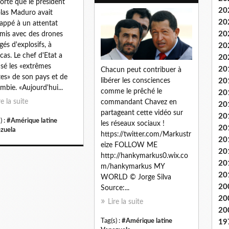
orté que le président
20
las Maduro avait
20
appé à un attentat
20
is avec des drones
gés d'explosifs, à
20
cas. Le chef d'Etat a
20
sé les «extrêmes
20
Chacun peut contribuer à
tes» de son pays et de
libérer les consciences
20
mbie. «Aujourd'hui...
comme le prêché le
20
re la suite
commandant Chavez en
20
partageant cette vidéo sur
20
) :
#Amérique latine
les réseaux sociaux !
20
zuela
https://twitter.com/Markustr
20
eize FOLLOW ME
20
http://hankymarkus0.wix.co
20
m/hankymarkus MY
20
WORLD © Jorge Silva
20
Source:...
20
Lire la suite
20
Tag(s) :
#Amérique latine
19