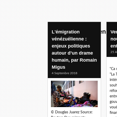
amerique latine venezu
L'émigration
Ve
vénézuélienne :
no
enjeux politiques
en
autour d’un drame
25 A
humain, par Romain
Migus
"Ca 
4 Septembre 2018
"La 
intér
souh
réfo
entr
gouv
voué
© Douglas Juarez Source:
fina