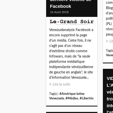
comm
Facebook
Blog
16 Août 2018
d'an
poli
(PL)
révo
Venezuelanalysis Facebook a
peup
encore supprimé la page
d’un média. Cette fois, il ne
Li
s’agit pas d’un réseau
Tag(s
d’extrême droite comme
Vene
Infowars, mais de "la seule
plateforme médiatique
indépendante vénézuélienne
de gauche en anglais", le site
VI
d’information Venezuela...
L'
Lire la suite
vén
Tag(s) :
#Amérique latine
tr
Venezuela
,
#Médias
,
#Libertés
int
l'a