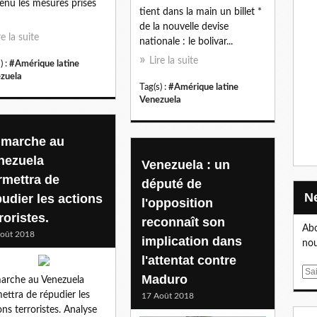
enu les mesures prises
tient dans la main un billet *
de la nouvelle devise
re la suite
nationale : le bolivar...
Lire la suite
) :
#Amérique latine
zuela
Tag(s) :
#Amérique latine
Venezuela
 marche au
nezuela
Venezuela : un
rmettra de
député de
pudier les actions
l'opposition
roristes.
reconnaît son
Abo
oût 2018
implication dans
nou
l'attentat contre
E
Maduro
arche au Venezuela
m
ettra de répudier les
17 Août 2018
a
ons terroristes. Analyse
i