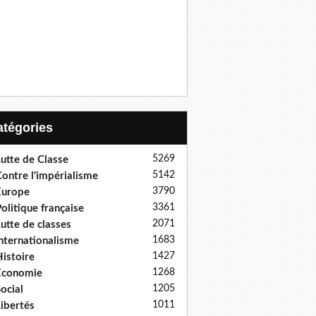
Catégories
5269
utte de Classe
5142
ontre l'impérialisme
3790
Europe
3361
olitique française
2071
utte de classes
1683
nternationalisme
1427
istoire
1268
Economie
1205
ocial
1011
ibertés