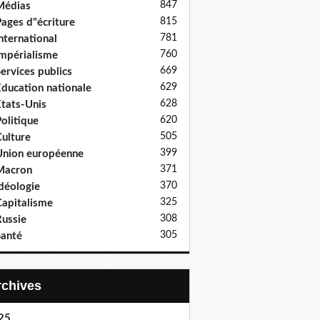
847
Médias
815
ages d"écriture
781
nternational
760
mpérialisme
669
ervices publics
629
ducation nationale
628
tats-Unis
620
olitique
505
ulture
399
nion européenne
371
Macron
370
déologie
325
apitalisme
308
ussie
305
anté
Archives
25