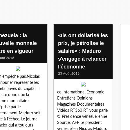
ela
nezuela : la
«Ils ont dollarisé les
uvelle monnaie
prix, je pétrolise le
tre en vigueur
salaire» : Maduro
oût 2018
s'engage à relancer
l'économie
23 Août 2018
n'empêche pas,Nicolas"
Tribune" représente les
êts privés du capital. Il
ce International Economie
aite donc que la
Entretiens Opinions
rme monnaitaire
Magazines Documentaires
eprise par le
Vidéos RT360 RT vous parle
ernement Maduro soit
© Présidence vénézuélienne
e à l'échec. Le journal
Source: AFP Le président
ncier qui a toujours
vénézuélien Nicolas Maduro