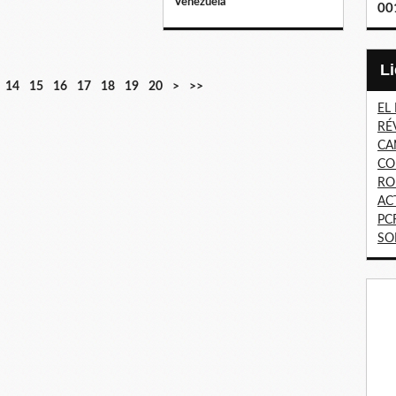
Venezuela
00
14
15
16
17
18
19
20
>
>>
EL
RÉ
CA
CO
RO
AC
PC
SO