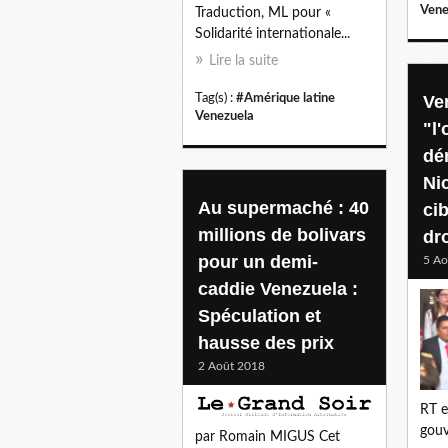
Vene
Traduction, ML pour «
Solidarité internationale...
Lire la suite
Tag(s) :
#Amérique latine
Ven
Venezuela
"l
dé
Ni
Au supermaché : 40
ci
millions de bolivars
dr
pour un demi-
5 Ao
caddie Venezuela :
Spéculation et
hausse des prix
2 Août 2018
RT e
gouv
par Romain MIGUS Cet