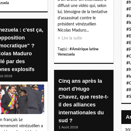
#
zuela
diffusé une vidéo qui, selon
#P
lui, témoigne de la tentative
#i
d'assassinat contre le
#I
président vénézuélien
ezuela : c'est ça,
#S
Nicolas Maduro...
#E
'opposition
Lire la suite
#E
mocratique" ?
Tag(s) :
#Amérique latine
#P
colas Maduro
Venezuela
#C
blé par des
#U
ones explosifs
#
ût 2018
#I
Cinq ans après la
#C
mort d'Hugo
#R
Chavez, que reste-t-
#S
il des alliances
internationales du
sud ?
n français Le
ernement vénézuélien a
1 Août 2018
20