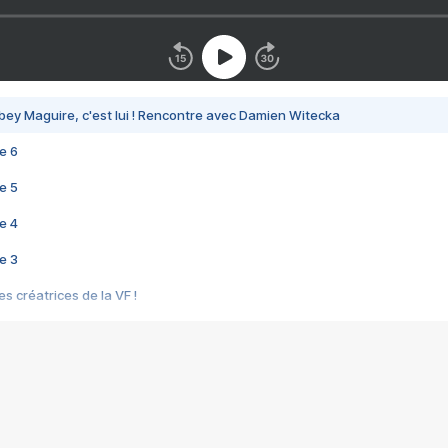
bey Maguire, c'est lui ! Rencontre avec Damien Witecka
e 6
e 5
e 4
e 3
s créatrices de la VF !
e 2
e 1
e Mektoub My Love arrive enfin ! Rencontre avec Shaïn Boumedine et Sal
i : après Toni en famille