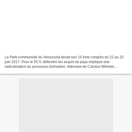
Le Parti communiste du Venezuela tenait son 15 ème congrès du 22 au 25
juin 2017. Pour le PCV, défendre les acquis du pays implique une
radicalisation du processus bolivarien. Interview de Carolus Wimmer,
secrétaire à l’international du Parti communiste...