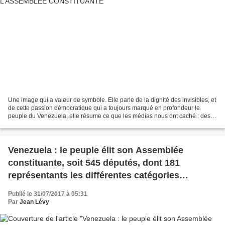
Une image qui a valeur de symbole. Elle parle de la dignité des invisibles, et
de cette passion démocratique qui a toujours marqué en profondeur le
peuple du Venezuela, elle résume ce que les médias nous ont caché : des
citoyens courageux qui malgré la...
Venezuela : le peuple élit son Assemblée
constituante, soit 545 députés, dont 181
représentants les différentes catégories
professionnelles et sociales, et le commentaire
Publié le 31/07/2017 à 05:31
de Jean LEVY
Par
Jean Lévy