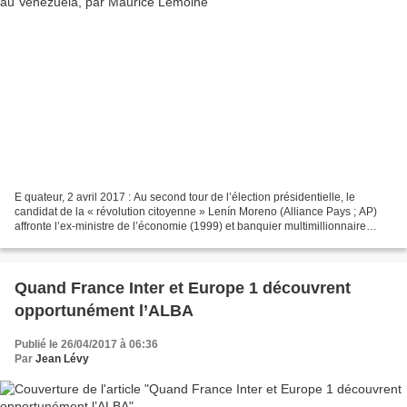
E quateur, 2 avril 2017 : Au second tour de l’élection présidentielle, le
candidat de la « révolution citoyenne » Lenín Moreno (Alliance Pays ; AP)
affronte l’ex-ministre de l’économie (1999) et banquier multimillionnaire
Guillermo Lasso (Créons des Opportunités...
Quand France Inter et Europe 1 découvrent
opportunément l’ALBA
Publié le 26/04/2017 à 06:36
Par
Jean Lévy