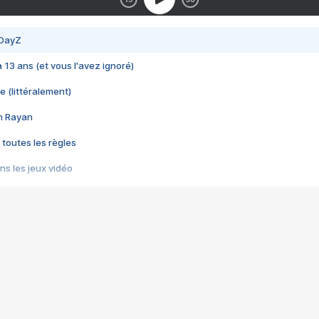
 DayZ
 a 13 ans (et vous l'avez ignoré)
e (littéralement)
im Rayan
 toutes les règles
s les jeux vidéo
us choquant de Rockstar ? - Le scandale BULLY
e plus moche de Steam
du RÊVE tourne au CAUCHEMAR
pendant 8 heures
it… à tort