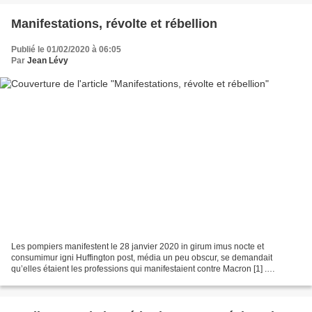
Manifestations, révolte et rébellion
Publié le 01/02/2020 à 06:05
Par
Jean Lévy
Les pompiers manifestent le 28 janvier 2020 in girum imus nocte et
consumimur igni Huffington post, média un peu obscur, se demandait
qu’elles étaient les professions qui manifestaient contre Macron [1] .
Question incongrue, il vaudrait mieux se poser...