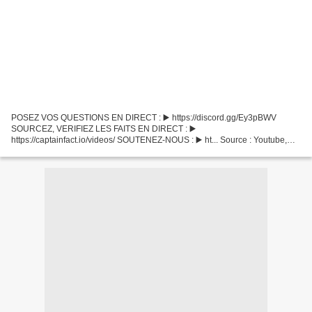
POSEZ VOS QUESTIONS EN DIRECT : ▶️ https://discord.gg/Ey3pBWV
SOURCEZ, VERIFIEZ LES FAITS EN DIRECT : ▶️
https://captainfact.io/videos/ SOUTENEZ-NOUS : ▶️ ht... Source : Youtube,
Thinkerview ,