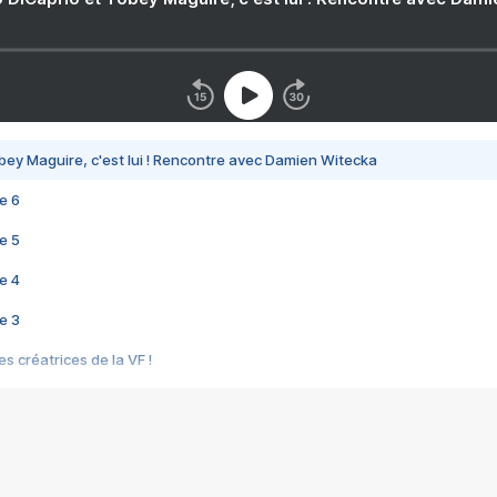
bey Maguire, c'est lui ! Rencontre avec Damien Witecka
e 6
e 5
e 4
e 3
s créatrices de la VF !
e 2
e 1
e Mektoub My Love arrive enfin ! Rencontre avec Shaïn Boumedine et Sal