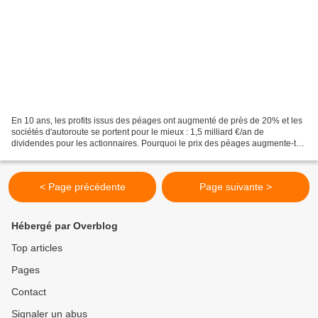
En 10 ans, les profits issus des péages ont augmenté de près de 20% et les
sociétés d'autoroute se portent pour le mieux : 1,5 milliard €/an de
dividendes pour les actionnaires. Pourquoi le prix des péages augmente-t-il
chaque année ? Pour en savoir plus...
< Page précédente
Page suivante >
Hébergé par Overblog
Top articles
Pages
Contact
Signaler un abus