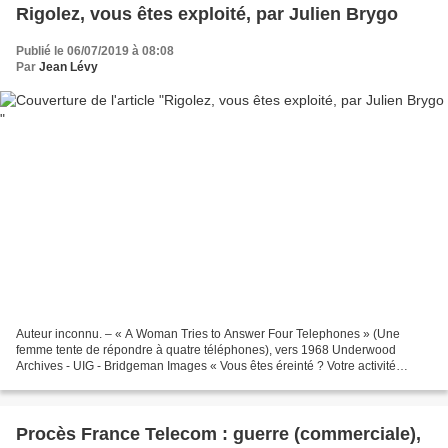
Rigolez, vous êtes exploité, par Julien Brygo
Publié le 06/07/2019 à 08:08
Par
Jean Lévy
Auteur inconnu. – « A Woman Tries to Answer Four Telephones » (Une
femme tente de répondre à quatre téléphones), vers 1968 Underwood
Archives - UIG - Bridgeman Images « Vous êtes éreinté ? Votre activité
professionnelle vous plonge dans la dépression...
Procès France Telecom : guerre (commerciale),