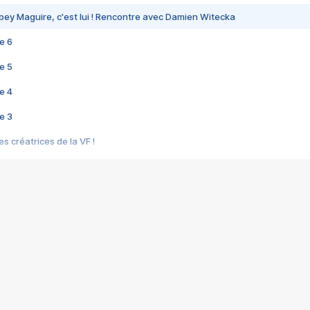
bey Maguire, c'est lui ! Rencontre avec Damien Witecka
e 6
e 5
e 4
e 3
s créatrices de la VF !
e 2
e 1
e Mektoub My Love arrive enfin ! Rencontre avec Shaïn Boumedine et Sal
i : après Toni en famille
elle réalise le bouleversant Dites lui que je l'aime
ais ! Rencontre autour de Vie privée de Rebecca Zlotowski