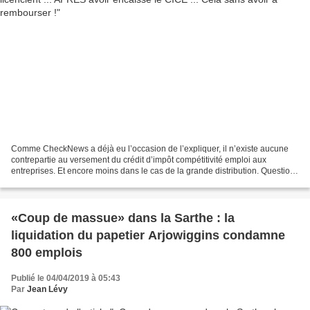
Comme CheckNews a déjà eu l’occasion de l’expliquer, il n’existe aucune
contrepartie au versement du crédit d’impôt compétitivité emploi aux
entreprises. Et encore moins dans le cas de la grande distribution. Question
posée par Yoann le 28/03/2019 Bonjour,...
«Coup de massue» dans la Sarthe : la
liquidation du papetier Arjowiggins condamne
800 emplois
Publié le 04/04/2019 à 05:43
Par
Jean Lévy