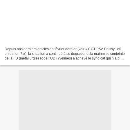
Depuis nos derniers articles en février dernier (voir « CGT PSA Poissy : où
en est-on ? »), la situation a continué à se dégrader et la mainmise conjointe
de la FD (métallurgie) et de l’UD (Yvelines) a achevé le syndicat qui n’a plus
aucun moyen pour...