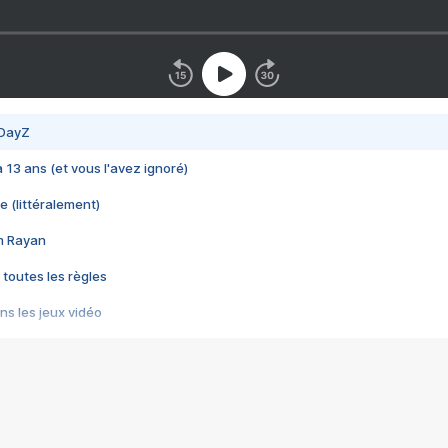
 DayZ
 a 13 ans (et vous l'avez ignoré)
e (littéralement)
im Rayan
 toutes les règles
s les jeux vidéo
us choquant de Rockstar ? - Le scandale BULLY
e plus moche de Steam
du RÊVE tourne au CAUCHEMAR