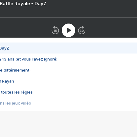
 Battle Royale - DayZ
 DayZ
 a 13 ans (et vous l'avez ignoré)
e (littéralement)
im Rayan
 toutes les règles
s les jeux vidéo
us choquant de Rockstar ? - Le scandale BULLY
e plus moche de Steam
du RÊVE tourne au CAUCHEMAR