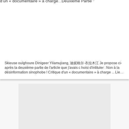
Skieuse ouïghoure Dinigeer Yilamujiang, 迪妮格尔·衣拉木江 Je propose ci-
après la deuxième partie de l'article que j'avais c hoisi d'intituler : Non à la
désinformation sinophobe ! Critique d'un « documentaire » à charge ... Lien:
https://a-contre-air-du-temps.over-blog.com/2022/02/non-a-la-
desinformation-va-t-en-guerre-critique-d-un-documentaire-a-charge.html...