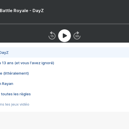
 Battle Royale - DayZ
 DayZ
 a 13 ans (et vous l'avez ignoré)
e (littéralement)
im Rayan
 toutes les règles
s les jeux vidéo
us choquant de Rockstar ? - Le scandale BULLY
e plus moche de Steam