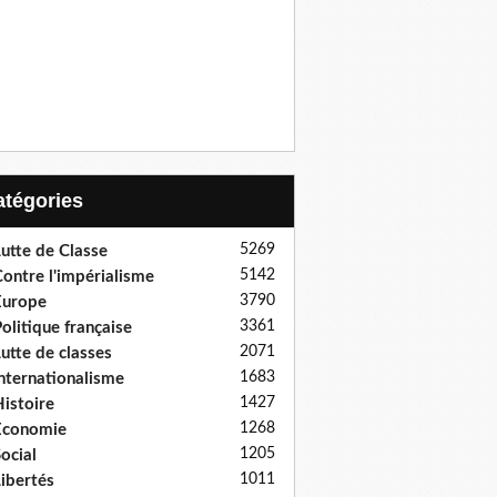
Catégories
5269
utte de Classe
5142
ontre l'impérialisme
3790
Europe
3361
olitique française
2071
utte de classes
1683
nternationalisme
1427
istoire
1268
Economie
1205
ocial
1011
ibertés