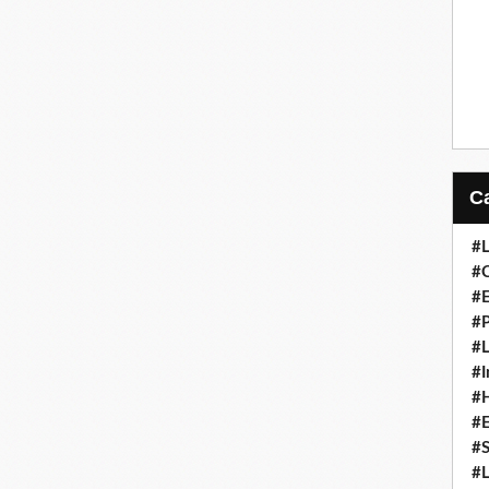
#L
#C
#
#P
#L
#I
#H
#
#S
#L