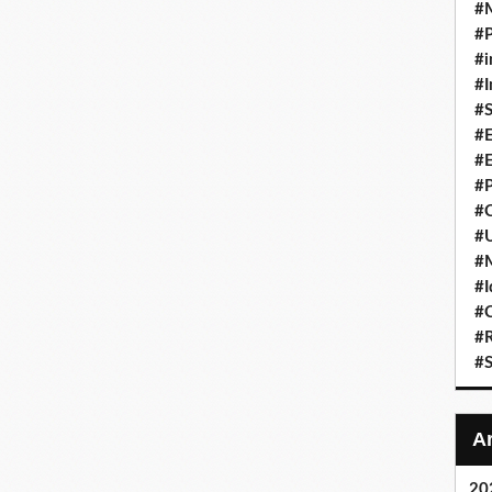
#
#P
#i
#I
#S
#E
#E
#P
#C
#U
#
#I
#C
#R
#S
20