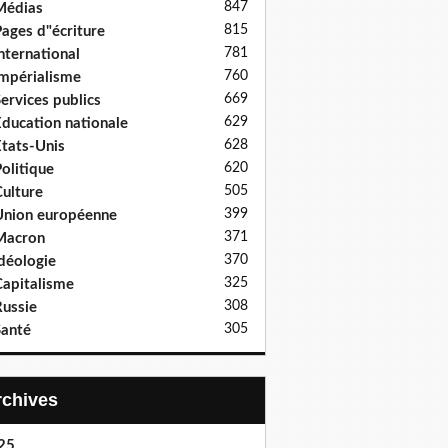
847
Médias
815
ages d"écriture
781
nternational
760
mpérialisme
669
ervices publics
629
ducation nationale
628
tats-Unis
620
olitique
505
ulture
399
nion européenne
371
Macron
370
déologie
325
apitalisme
308
ussie
305
anté
Archives
25