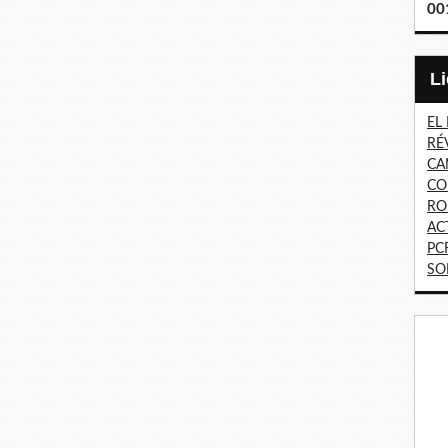
00
EL
RÉ
CA
CO
RO
AC
PC
SO