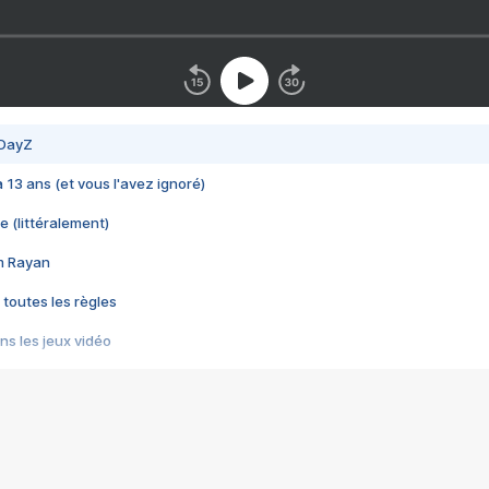
 DayZ
 a 13 ans (et vous l'avez ignoré)
e (littéralement)
im Rayan
 toutes les règles
s les jeux vidéo
us choquant de Rockstar ? - Le scandale BULLY
e plus moche de Steam
du RÊVE tourne au CAUCHEMAR