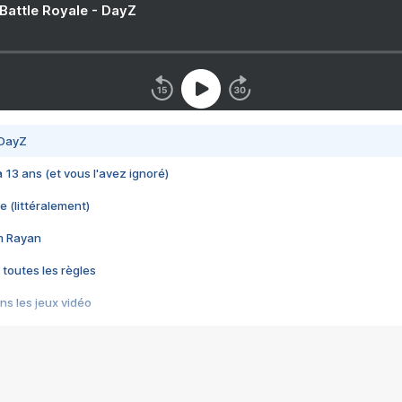
 Battle Royale - DayZ
 DayZ
 a 13 ans (et vous l'avez ignoré)
e (littéralement)
im Rayan
 toutes les règles
s les jeux vidéo
us choquant de Rockstar ? - Le scandale BULLY
e plus moche de Steam
du RÊVE tourne au CAUCHEMAR