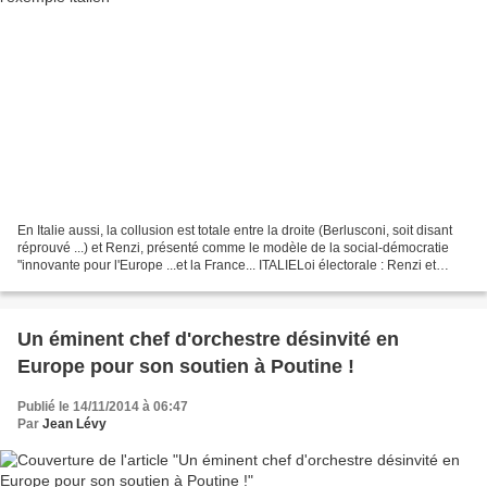
En Italie aussi, la collusion est totale entre la droite (Berlusconi, soit disant
réprouvé ...) et Renzi, présenté comme le modèle de la social-démocratie
"innovante pour l'Europe ...et la France... ITALIELoi électorale : Renzi et
Berlusconi trouvent...
Un éminent chef d'orchestre désinvité en
Europe pour son soutien à Poutine !
Publié le 14/11/2014 à 06:47
Par
Jean Lévy