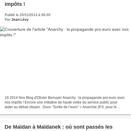
impôts !
Publié le 20/11/2014 à 06:00
Par
Jean Lévy
19 2014 Nov Blog d'Olivier Berruyer Anarchy : la propagande pro-euro avec
nos impôts ! Encore une initiative de haute volée du service public pour
aider au débat citoyen : Donc “Sortie de l’euro” = Anarchie (P.S. pour le
stagiaire, y’a pas d’y en français)...
De Maïdan à Maïdanek : où sont passés les