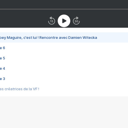
bey Maguire, c'est lui ! Rencontre avec Damien Witecka
e 6
e 5
e 4
e 3
s créatrices de la VF !
e 2
e 1
e Mektoub My Love arrive enfin ! Rencontre avec Shaïn Boumedine et Sal