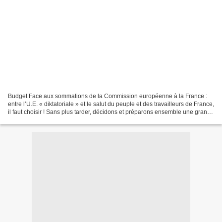
Budget Face aux sommations de la Commission européenne à la France :
entre l’U.E. « diktatoriale » et le salut du peuple et des travailleurs de France,
il faut choisir ! Sans plus tarder, décidons et préparons ensemble une grande
manifestation pour sortir...