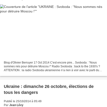
Blog d'Olivier Berruyer 17 Oct 2014 C'est encore pire... Svoboda : “Nous
sommes nés pour détruire Moscou !” Radio Svoboda : back to the 1930′s ?
ATTENTION : la radio Svoboda ukrainienne n’a rien à voir avec le parti du
même nom. C’est une radio (“Liberté”)...
Ukraine : dimanche 26 octobre, élections de
tous les dangers
Publié le 25/10/2014 à 05:49
Par
Jean Lévy