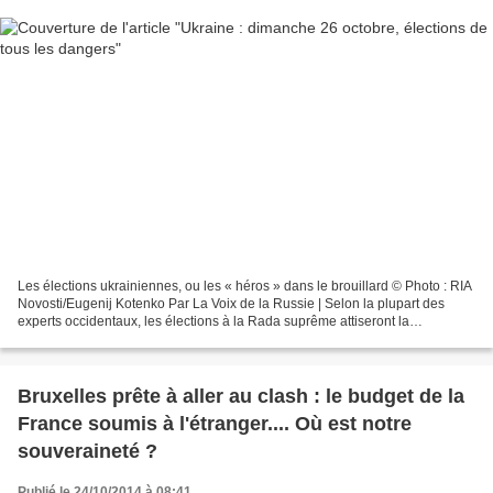
Les élections ukrainiennes, ou les « héros » dans le brouillard © Photo : RIA
Novosti/Eugenij Kotenko Par La Voix de la Russie | Selon la plupart des
experts occidentaux, les élections à la Rada suprême attiseront la
désintégration politique en Ukraine....
Bruxelles prête à aller au clash : le budget de la
France soumis à l'étranger.... Où est notre
souveraineté ?
Publié le 24/10/2014 à 08:41