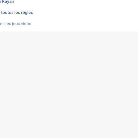
im Rayan
 toutes les règles
s les jeux vidéo
us choquant de Rockstar ? - Le scandale BULLY
e plus moche de Steam
du RÊVE tourne au CAUCHEMAR
pendant 8 heures
it… à tort
umiliés par un jeu vidéo
ire - Final Fantasy 8
ti un empire - Age of Empires
story DOFUS
tard, il crée l'un des pires jeux de tous les temps, MindsEye.