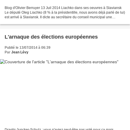
Blog d'Olivier Berruyer 13 Juil 2014 Liachko dans ses oeuvres à Slaviansk
Le député Oleg Liachko (8 % à la présidentille, nous avons déjà parlé de lui)
est arrivé à Slaviansk. Il dicte au secrétaire du conseil municipal une
déclaration disant qu’il est...
L'arnaque des élections européennes
Publié le 13/07/2014 à 06:39
Par
Jean Lévy
Draghi-Juncker-Schulz : vous n'aviez peut-être pas voté pour ça mais