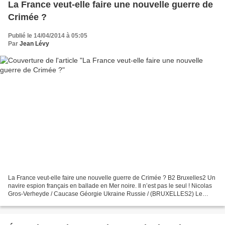
La France veut-elle faire une nouvelle guerre de
Crimée ?
Publié le 14/04/2014 à 05:05
Par
Jean Lévy
La France veut-elle faire une nouvelle guerre de Crimée ? B2 Bruxelles2 Un
navire espion français en ballade en Mer noire. Il n’est pas le seul ! Nicolas
Gros-Verheyde / Caucase Géorgie Ukraine Russie / (BRUXELLES2) Le
Dupuy de Lôme (A-759), navire basé...