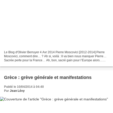
Le Blog d'Olivier Berruyer 4 Avr 2014 Pierre Moscovici [2012-2014] Pierre
Moscovici, comment dire… ? Ah si, voilà : Il va bien nous manquer Pierre…
Sacrée perte pour la France… Ah, bon, sacré gain pour l’Europe alors…
Bien sûr Hollande aurait pu nommer...
Grèce : grève générale et manifestations
Publié le 10/04/2014 à 04:40
Par
Jean Lévy