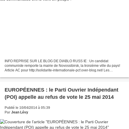
INFO REPRISE SUR LE BLOG DE DIABLO RUSS IE : Un candidat
communiste remporte la mairie de Novossibirsk, la troisième ville du pays!
Article AC pour http://solidarite-internationale-pcf.over-blog.net/ Les
communistes ont le vent en poupe en Russie. Après...
EUROPÉENNES : le Parti Ouvrier Indépendant
(POI) appelle au refus de vote le 25 mai 2014
Publié le 10/04/2014 à 05:39
Par
Jean Lévy