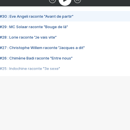
#30 : Eve Angeli raconte "Avant de partir"
#29 : MC Solaar raconte "Bouge de là"
28 : Lorie raconte "Je vais vite"
#27 : Christophe Willem raconte "Jacques a dit"
#26 : Chimène Badi raconte "Entre nous"
#25 : Indochine raconte "3e sexe"
#24 : Zaho raconte "C'est chelou"
#23 : Patrick Bruel raconte "Au café des délices"
#22 : Kyo raconte "Le chemin"
#21 : Nolwenn Leroy raconte "Cassé"
#20 : Patrick Hernandez raconte "Born to be alive"