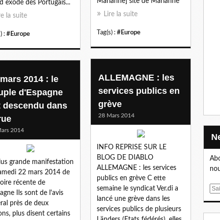
Marianne] site de Marianne
d exode des Portugais...
Lire la suite
re la suite
Tag(s) :
#Europe
) :
#Europe
ALLEMAGNE : les
 mars 2014 : le
services publics en
uple d'Espagne
grève
t descendu dans
28 Mars 2014
rue
ars 2014
INFO REPRISE SUR LE
BLOG DE DIABLO
Abo
lus grande manifestation
ALLEMAGNE : les services
nou
amedi 22 mars 2014 de
publics en grève C ette
stoire récente de
semaine le syndicat Ver.di a
E
pagne Ils sont de l'avis
lancé une grève dans les
m
ral près de deux
services publics de plusieurs
a
ions, plus disent certains
Länders (Etats fédérés), elles
i