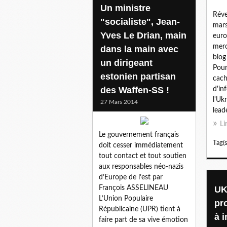
Un ministre
Réve
"socialiste", Jean-
mars
Yves Le Drian, main
euro
merc
dans la main avec
blog
un dirigeant
Pour
estonien partisan
cach
des Waffen-SS !
d'in
l'Uk
27 Mars 2014
lead
Li
Le gouvernement français
Tag(s
doit cesser immédiatement
tout contact et tout soutien
aux responsables néo-nazis
d’Europe de l’est par
François ASSELINEAU
UK
L’Union Populaire
pro
Républicaine (UPR) tient à
à i
faire part de sa vive émotion