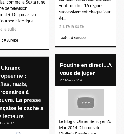
as, comme la Sexta (une
vont toucher 16 régions
l
ne de télévision
successivement chaque jour
onale). Du jamais vu.
de...
journée historique...
Lire la suite
re la suite
Tag(s) :
#Europe
) :
#Europe
Poutine en direct...A
 Ukraine
vous de juger
ropéenne :
27 Mars 2014
fias, nazis,
rcenaires à
oeuvre. La presse
ançaise le cache à
s lecteurs
Le Blog d'Olivier Berruyer 26
ars 2014
Mar 2014 Discours de