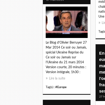
médi
chaî
nati
Une 
Li
Tag(s
Le Blog d'Olivier Berruyer 27
Mar 2014 Ce soir ou Jamais,
En
spécial Ukraine Reprise du
Ce soir ou Jamais sur
eu
l’Ukraine du 21 mars 2014
ma
Version courte, 20 minutes :
me
Version intégrale, 1h30 :
l'
Lire la suite
fr
Tag(s) :
#Europe
se
27 M