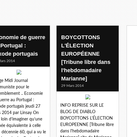
onomie de guerre
BOYCOTTONS
 Portugal :
L'ÉLECTION
exode portugais
EUROPÉENNE
ars 2014
[Tribune libre dans
l'hebdomadaire
Marianne]
e Midi Journal
29 Mars 2014
uniste pour le
emblement .. Economie
uerre au Portugal :
INFO REPRISE SUR LE
ode portugais jeudi 27
BLOG DE DIABLO
 2014 par Linsay On
BOYCOTTONS L'ÉLECTION
t loin d’imaginer qu’une
EUROPEENNE [Tribune libre
née équivalente à celle
dans l'hebdomadaire
a décennie 60, qui a vu le