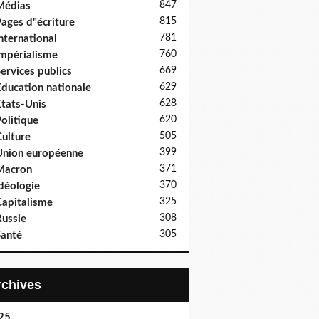
847
Médias
815
ages d"écriture
781
nternational
760
mpérialisme
669
ervices publics
629
ducation nationale
628
tats-Unis
620
olitique
505
ulture
399
nion européenne
371
Macron
370
déologie
325
apitalisme
308
ussie
305
anté
Archives
25