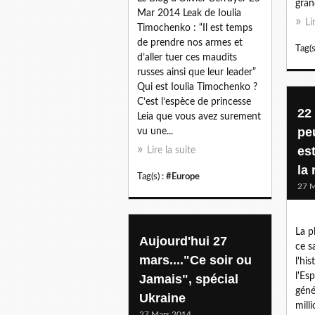
gran
Mar 2014 Leak de Ioulia
Li
Timochenko : “Il est temps
de prendre nos armes et
Tag(s
d’aller tuer ces maudits
russes ainsi que leur leader”
Qui est Ioulia Timochenko ?
C’est l’espèce de princesse
22
Leia que vous avez surement
pe
vu une...
es
Lire la suite
la 
Tag(s) :
#Europe
27 M
La p
Aujourd'hui 27
ce s
mars...."Ce soir ou
l'hi
l'Es
Jamais", spécial
géné
Ukraine
mill
27 Mars 2014