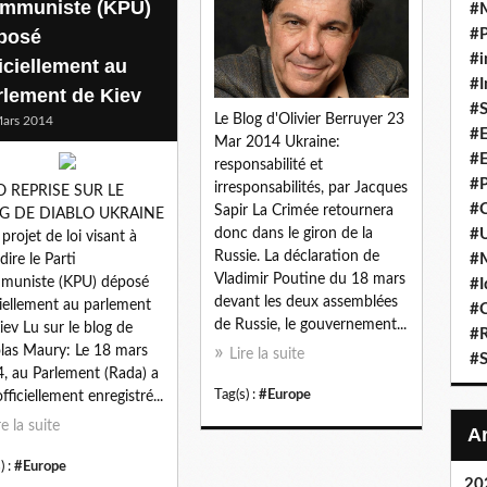
mmuniste (KPU)
#
posé
#P
#i
ficiellement au
#I
rlement de Kiev
#S
Le Blog d'Olivier Berruyer 23
ars 2014
#E
Mar 2014 Ukraine:
#E
responsabilité et
#P
irresponsabilités, par Jacques
O REPRISE SUR LE
#C
Sapir La Crimée retournera
G DE DIABLO UKRAINE
#U
donc dans le giron de la
 projet de loi visant à
Russie. La déclaration de
#
dire le Parti
Vladimir Poutine du 18 mars
muniste (KPU) déposé
#I
devant les deux assemblées
ciellement au parlement
#C
de Russie, le gouvernement...
iev Lu sur le blog de
#R
las Maury: Le 18 mars
Lire la suite
#S
, au Parlement (Rada) a
Tag(s) :
#Europe
fficiellement enregistré...
re la suite
) :
#Europe
20