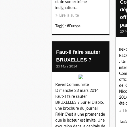
Co
et de son extrême
indignation...
dé
Lire la suite
of
pa
Tag(s) :
#Europe
25 M
INF
Faut-il faire sauter
BLO
BRUXELLES ?
: Un
25 Mars 2014
inter
Com
offi
Réveil Communiste
de K
Dimanche 23 mars 2014
Nico
Faut-il faire sauter
2014
BRUXELLES ? Sur el Diablo,
été o
une brochure du journal
Li
Fakir C’est à une promenade
que le lecteur est invité. Une
Tag(s
excursion dans la capitale de