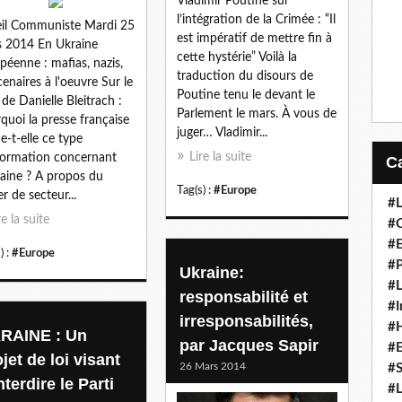
Vladimir Poutine sur
l’intégration de la Crimée : “Il
il Communiste Mardi 25
est impératif de mettre fin à
 2014 En Ukraine
cette hystérie” Voilà la
péenne : mafias, nazis,
traduction du disours de
enaires à l'oeuvre Sur le
Poutine tenu le devant le
 de Danielle Bleitrach :
Parlement le mars. À vous de
quoi la presse française
juger… Vladimir...
e-t-elle ce type
Lire la suite
formation concernant
raine ? A propos du
Tag(s) :
#Europe
er de secteur...
#L
re la suite
#C
#
) :
#Europe
#P
Ukraine:
#L
responsabilité et
#I
irresponsabilités,
#H
RAINE : Un
par Jacques Sapir
#
jet de loi visant
26 Mars 2014
#S
nterdire le Parti
#L