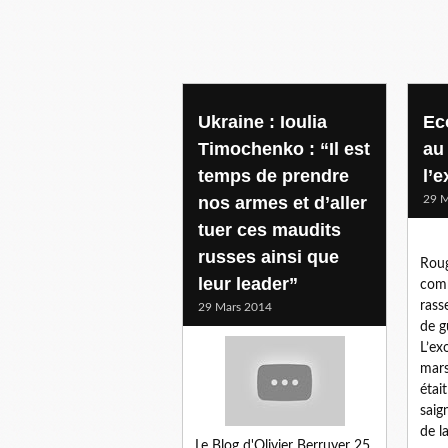
europe
Ukraine : Ioulia
Ec
Timochenko : “Il est
au
temps de prendre
l’
nos armes et d’aller
29 M
tuer ces maudits
russes ainsi que
Roug
leur leader”
comm
rass
29 Mars 2014
de g
L’ex
mars
étai
saig
de l
Le Blog d'Olivier Berruyer 25