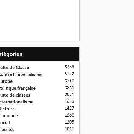
Catégories
5269
utte de Classe
5142
ontre l'impérialisme
3790
Europe
3361
olitique française
2071
utte de classes
1683
nternationalisme
1427
istoire
1268
Economie
1205
ocial
1011
ibertés