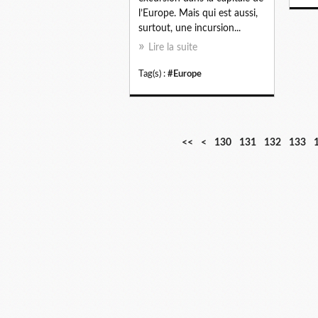
l’Europe. Mais qui est aussi,
surtout, une incursion...
Lire la suite
Tag(s) :
#Europe
1
1
1
<<
<
130
131
132
133
0
1
2
0
0
0