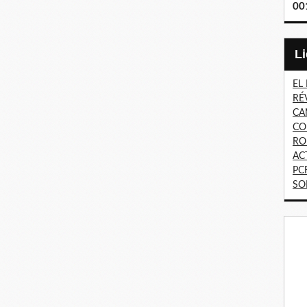
00
EL
RÉ
CA
CO
RO
AC
PC
SO