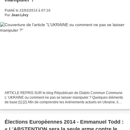
Publié le 22/02/2014 à 07:10
Par
Jean Lévy
ARTICLE REPRIS SUR le blog Républicain de Diablo Commun Commune
L’ UKRAINE ou comment ne pas se laisser manipuler ? Quelques éléments
de base [1] [2] Afin de comprendre les événements actuels en Ukraine, il
convient de se rappeler quelques notions de...
Élections Européennes 2014 - Emmanuel Todd :
« L'ABSTENTION sera la seule arme contre le