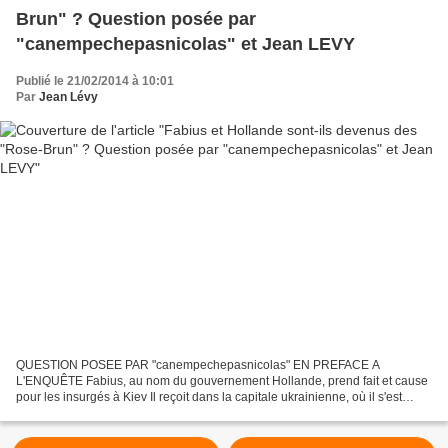
Brun" ? Question posée par
"canempechepasnicolas" et Jean LEVY
Publié le 21/02/2014 à 10:01
Par
Jean Lévy
QUESTION POSEE PAR "canempechepasnicolas" EN PREFACE A
L'ENQUÊTE Fabius, au nom du gouvernement Hollande, prend fait et cause
pour les insurgés à Kiev Il reçoit dans la capitale ukrainienne, où il s'est
invité au nom de l'Europe, l"opposition", c'est-à-dire...