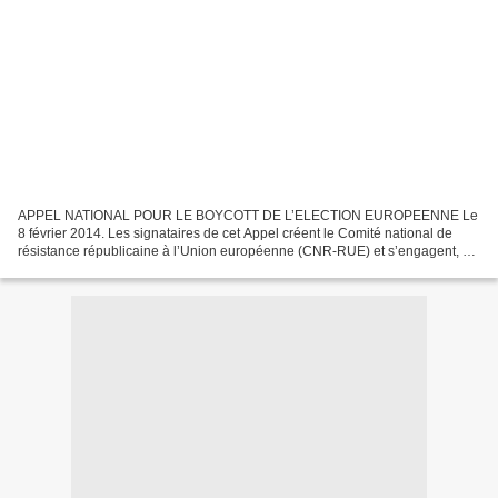
APPEL NATIONAL POUR LE BOYCOTT DE L’ELECTION EUROPEENNE Le
8 février 2014. Les signataires de cet Appel créent le Comité national de
résistance républicaine à l’Union européenne (CNR-RUE) et s’engagent, en
France, dans une campagne de boycott militant...