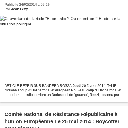
Publié le 24/02/2014 à 06:29
Par
Jean Lévy
ARTICLE REPRIS SUR BANDERA ROSSA Jeudi 20 février 2014 ITALIE
Nouveau coup d'Etat patronal et européen Nouveau coup d’État patronal et
européen en Italie derrière un Berlusconi de "gauche", Renzi, soutenu par
les syndicats ! Article AC pour http://solidarite-internationale-pcf.over-
blog.net/...
Comité National de Résistance Républicaine à
l’Union Européenne Le 25 mai 2014 : Boycotter