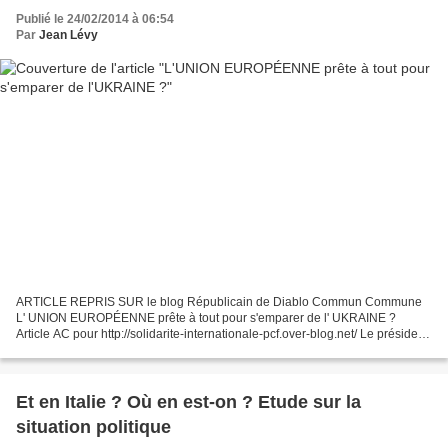
Publié le 24/02/2014 à 06:54
Par
Jean Lévy
ARTICLE REPRIS SUR le blog Républicain de Diablo Commun Commune
L' UNION EUROPÉENNE prête à tout pour s'emparer de l' UKRAINE ?
Article AC pour http://solidarite-internationale-pcf.over-blog.net/ Le président
de l'UE et le premier ministre polonais d'accord...
Et en Italie ? Où en est-on ? Etude sur la
situation politique