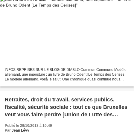
INFOS REPRISES SUR LE BLOG DE DIABLO Commun Commune Modèle
allemand, une imposture : un livre de Bruno Odent [Le Temps des Cerises]
Le modèle allemand, voilà le salut. Une chronique quasi continue nous
invite à nous plier à ses normes. Des « coûts salariaux...
Retraites, droit du travail, services publics,
fiscalité, sécurité sociale : tout ce que Bruxelles
veut vous faire perdre [Union de Lutte des
syndicats CGT du Bassin Minier Ouest 62]
Publié le 29/10/2013 à 10:49
Par
Jean Lévy