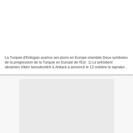
La Turquie d'Erdogan avance ses pions en Europe orientale Deux symboles
de la progression de la Turquie en Europe de l'Est : 1) Le président
ukrainien Viktor Ianoukovitch à Ankara a annoncé le 12 octobre la signature
d'un accord de libre échange, qui,...