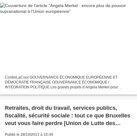
ContreLaCour GOUVERNANCE ÉCONOMIQUE EUROPÉENNE ET
DÉMOCRATIE FRANÇAISE GOUVERNANCE ÉCONOMIQUE /
INTÉGRATION POLITIQUE Les grands projets d’Angela Merkel pour
l’Europe on 28 octobre 2013 at 01:03 Alors que le gouvernement français
s’embourbe dans ses projets...
Retraites, droit du travail, services publics,
fiscalité, sécurité sociale : tout ce que Bruxelles
veut vous faire perdre [Union de Lutte des
syndicats CGT du Bassin Minier Ouest 62]
Publié le 28/10/2013 à 10:49