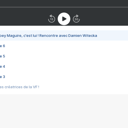
bey Maguire, c'est lui ! Rencontre avec Damien Witecka
e 6
e 5
e 4
e 3
s créatrices de la VF !
e 2
e 1
e Mektoub My Love arrive enfin ! Rencontre avec Shaïn Boumedine et Sal