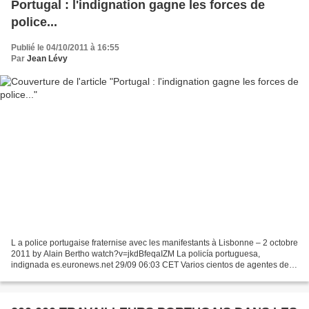
Portugal : l'indignation gagne les forces de
police...
Publié le 04/10/2011 à 16:55
Par
Jean Lévy
L a police portugaise fraternise avec les manifestants à Lisbonne – 2 octobre
2011 by Alain Bertho watch?v=jkdBfeqaIZM La policía portuguesa,
indignada es.euronews.net 29/09 06:03 CET Varios cientos de agentes de
los cuerpos de Policía y la Gendarmería...