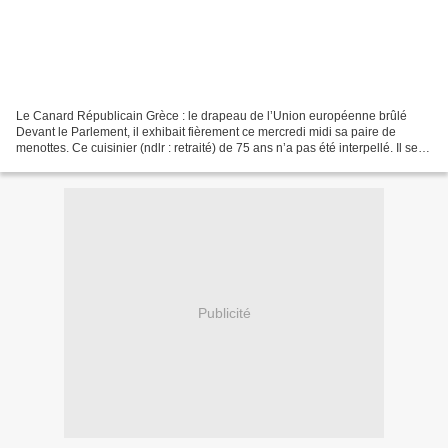
Le Canard Républicain Grèce : le drapeau de l’Union européenne brûlé
Devant le Parlement, il exhibait fièrement ce mercredi midi sa paire de
menottes. Ce cuisinier (ndlr : retraité) de 75 ans n’a pas été interpellé. Il se
sent juste prisonnier du gouvernement....
Publicité