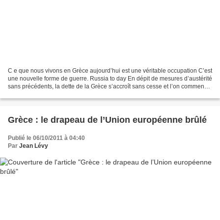
C e que nous vivons en Grèce aujourd’hui est une véritable occupation C’est
une nouvelle forme de guerre. Russia to day En dépit de mesures d’austérité
sans précédents, la dette de la Grèce s’accroît sans cesse et l’on commence
à se demander si le gouvernement...
Grèce : le drapeau de l’Union européenne brûlé
Publié le 06/10/2011 à 04:40
Par
Jean Lévy