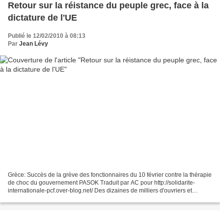
Retour sur la réistance du peuple grec, face à la
dictature de l'UE
Publié le 12/02/2010 à 08:13
Par
Jean Lévy
Grèce: Succès de la grève des fonctionnaires du 10 février contre la thérapie
de choc du gouvernement PASOK Traduit par AC pour http://solidarite-
internationale-pcf.over-blog.net/ Des dizaines de milliers d'ouvriers et
d'employés, du privé et du public,...