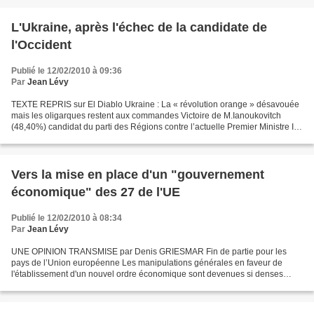
L'Ukraine, après l'échec de la candidate de
l'Occident
Publié le 12/02/2010 à 09:36
Par
Jean Lévy
TEXTE REPRIS sur El Diablo Ukraine : La « révolution orange » désavouée
mais les oligarques restent aux commandes Victoire de M.Ianoukovitch
(48,40%) candidat du parti des Régions contre l’actuelle Premier Ministre I.
Timochenko (45,99%). Malgré les déclarations...
Vers la mise en place d'un "gouvernement
économique" des 27 de l'UE
Publié le 12/02/2010 à 08:34
Par
Jean Lévy
UNE OPINION TRANSMISE par Denis GRIESMAR Fin de partie pour les
pays de l’Union européenne Les manipulations générales en faveur de
l'établissement d'un nouvel ordre économique sont devenues si denses
qu'elles s'étalent presque au grand jour. Pourtant,...